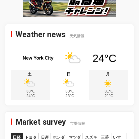
Weather news
天気情報
24°C
New York City
土
日
月
33°C
33°C
31°C
24°C
23°C
21°C
Market survey
市場情報
日経
トヨタ
日産
ホンダ
マツダ
スズキ
三菱
いすゞ