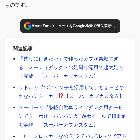
ものです。
→
Motor Fan のニュースをGoogle検索で優先表示
関連記事
「釣りに行きたい」で作ったカブが素敵すぎ
る！ノーティダックスの足周り流用で超太足カ
ブ完成！【スーパーカブカスタム】
リトルカブの14インチを活用して、ちょっと小
さなハンターカブ
【スーパーカブカスタム】
スーパーカブを軽自動車ライフダンク用タービ
ンでターボ化！バンバン＆TWホイールで超太足
も実現！【スーパーカブカスタム】
これ、クロスカブなの!? ”クチバシ”ルックでアド