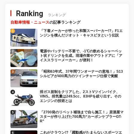
Ranking
ランキング
自動車情報・ニュース
の記事ランキング
「下着メーカーが作った和製スーパーカー!?」F1エ
ンジンを積んだジオット・キャスピタという伝説
電源やバッテリー不要で、-1℃の飲めるシャーベッ
ト状ドリンクを生成。現場作業やアウトドアに「ア
イススラリーメーカー」が便利！
「昭和63年式、37年間ワンオーナーの意地！」S13
シルビアが400馬力のツインチャージ仕様で覚醒
排ガス規制をクリアした、2ストVツインバイク、
VINS。排気量は249.5cc、83HPを絞り出す。その
エンジンの技術とは
「2700発のリベット補強まで自ら施工！」居酒屋マ
スターが作り上げた700馬力“カーボンケブラーGT-
R”
これがクラウン!?「躍動感がたまらないスポーツエ