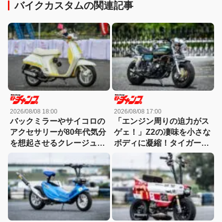
バイクカスタムの関連記事
2026/08/08 18:00
2026/08/08 17:00
バックミラーやサイコロの
「エンジン周りの迫力がス
アクセサリーが80年代気分
ゲェ！」Z2の凄味を小さな
を想起させるクレージュタ
ボディに凝縮！タイガーラ
クト!!
インまで自家塗装した秀逸
モンキー