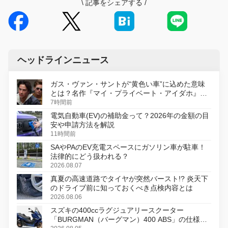
\
記事をシェアする
/
ヘッドラインニュース
ガス・ヴァン・サントが“黄色い車”に込めた意味
とは？名作『マイ・プライベート・アイダホ』が
初のデジタルリマスター版で復活
7時間前
電気自動車(EV)の補助金って？2026年の金額の目
安や申請方法を解説
11時間前
SAやPAのEV充電スペースにガソリン車が駐車！
法律的にどう扱われる？
2026.08.07
真夏の高速道路でタイヤが突然バースト!? 炎天下
のドライブ前に知っておくべき点検内容とは
2026.08.06
スズキの400ccラグジュアリースクーター
「BURGMAN（バーグマン）400 ABS」の仕様を