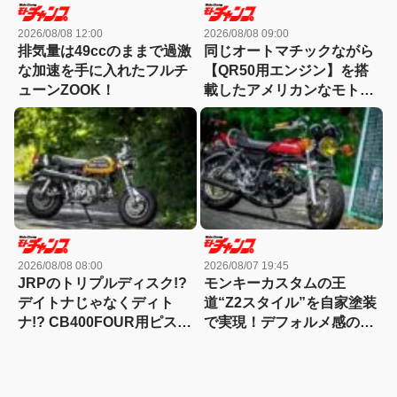
2026/08/08 12:00
2026/08/08 09:00
排気量は49ccのままで過激
同じオートマチックながら
な加速を手に入れたフルチ
【QR50用エンジン】を搭
ューンZOOK！
載したアメリカンなモトコ
ンポカスタム！
2026/08/08 08:00
2026/08/07 19:45
JRPのトリプルディスク!?
モンキーカスタムの王
デイトナじゃなくディト
道“Z2スタイル”を自家塗装
ナ!? CB400FOUR用ピスト
で実現！デフォルメ感のキ
ンで91cc!?第一次モンキー
モはこだわりのパーツチョ
ブームを象徴する激レアカ
イスにあり！
スタム！