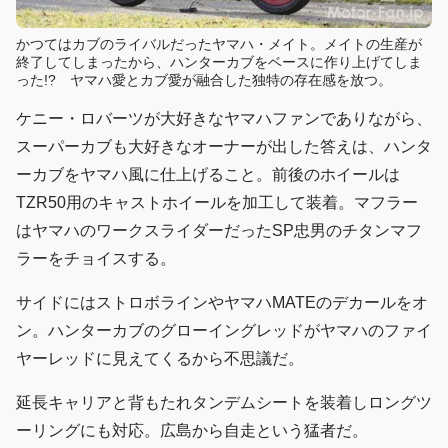
かつてはカブのライバルだったヤマハ・メイト。メイトの生産が
終了してしまったから、ハンターカブをベースに作り上げてしま
った!? ヤマハ愛とカブ愛が融合した独特の存在感を放つ。
ケニー・ロバーツが大好きなヤマハファンでありながら、
スーパーカブも大好きなオーナーが出した答えは、ハンタ
ーカブをヤマハ風に仕上げること。前後のホイールは
TZR50用のキャストホイールを加工して装着。マフラー
はヤマハのワークスライダーだったSP忠男のチタンマフ
ラーをチョイスする。
サイドにはストロボラインやヤマハMATEのデカールをオ
ン。ハンターカブのグローイングレッドがヤマハのファイ
ヤーレッドに見えてくるから不思議だ。
延長キャリアと背もたれタンデムシートを装着しロングツ
ーリングにも対応。広島から自走という猛者だ。