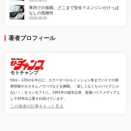
変更し、8月18日に発売
2026.08.05
車内での仮眠、どこまで安全？エンジンかけっぱ
なしの危険性
2026.08.05
著者プロフィール
モトチャンプ
50cc～125ccを中心に、スクーターからミッション車までバイクの新
車情報やカスタムノウハウなどを網羅。「楽しくなくちゃバイクじゃ
ない！」をコンセプトに、1981年の誕生以来、老舗バイクメディアと
して45年以上愛され続けています。
この著者の記事をもっと見る