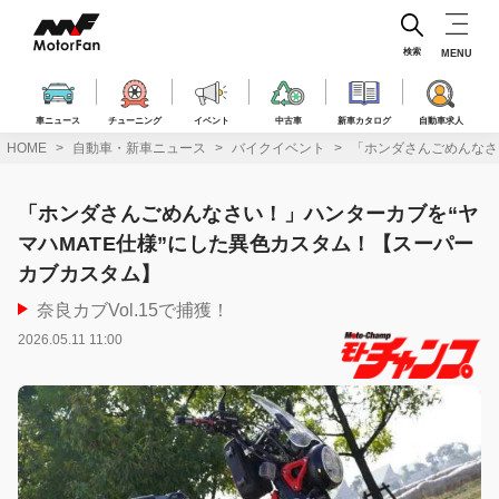
コ
ン
テ
検索
MENU
ン
ツ
へ
車ニュース
チューニング
イベント
中古車
新車カタログ
自動車求人
ス
HOME
自動車・新車ニュース
バイクイベント
「ホンダさんごめんなさ
キ
ッ
プ
「ホンダさんごめんなさい！」ハンターカブを“ヤ
マハMATE仕様”にした異色カスタム！【スーパー
カブカスタム】
奈良カブVol.15で捕獲！
2026.05.11 11:00