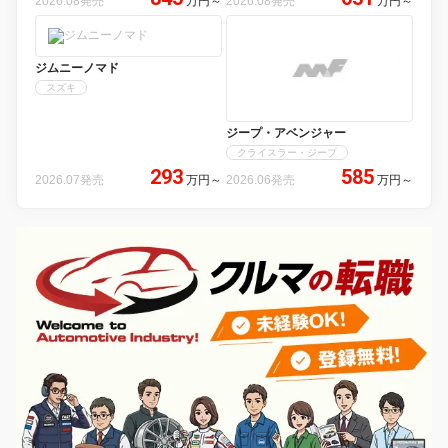
2026.08発売
万円
～
2026.08発売
万円
～
ジムニーノマド
スズキ
ジープ・アベンジャー
クライスラー・ジープ
293
585
2026.07発売
万円
～
2026.06発売
万円
～