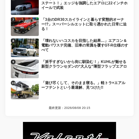
ステート！」エッジを強調したエアロに22インチホ
イールで武装
「3台のDR30スカイラインと暮らす変態的オーナ
ー!?」スーパーシルエットに取り憑かれた日常に迫
る！
「壊れないハコスカを目指した結果…」エアコン＆
電動パワステ完備、旧車の常識を覆すGT-R仕様のす
べて
「派手すぎないから街に馴染む！」KUHLが魅せる
新型クラウンセダンの“大人な”薄型フラップエアロ
「遊び尽くして、そのまま寝る。」軽トラ×エアル
ーフテントという最適解、見つけた!!
最終更新：2026/08/08 20:15