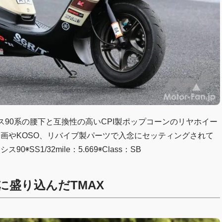
ス90系の腰下と互換性の高いCPI製ポップコーンのリヤホイー
企画やKOSO、リバイブ製パーツで入念にセッティングされて
◉SS1/32mile：5.669◉Class：SB
盛り込んだTMAX