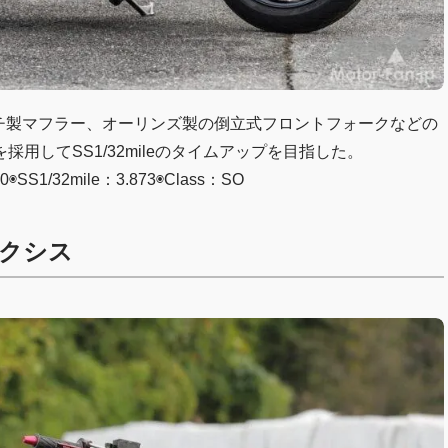
チ製マフラー、オーリンズ製の倒立式フロントフォークなどの
用してSS1/32mileのタイムアップを目指した。
1/32mile：3.873◉Class：SO
アクシス