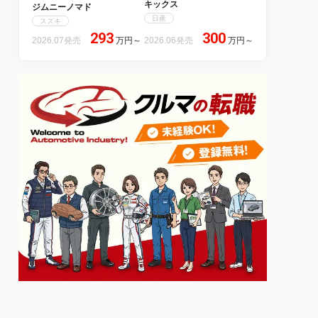
キックス
ジムニーノマド
日産
スズキ
293
300
2026.07発売
万円
～
2026.06発売
万円
～