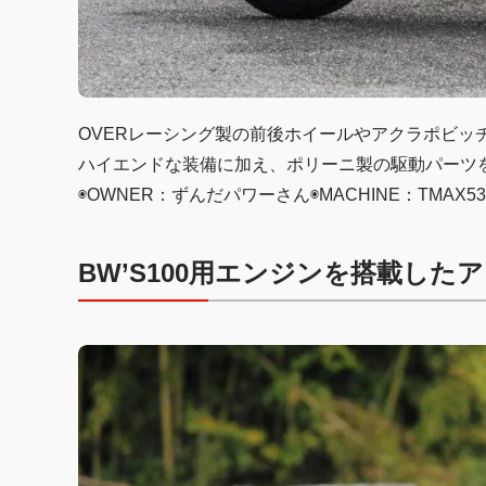
OVERレーシング製の前後ホイールやアクラポビッ
ハイエンドな装備に加え、ポリーニ製の駆動パーツを採
◉OWNER：ずんだパワーさん◉MACHINE：TMAX530◉SS
BW’S100用エンジンを搭載した