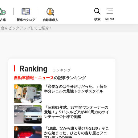
検索
MENU
古車
新車カタログ
自動車求人
11台をピックアップしてご紹介！
Ranking
ランキング
自動車情報・ニュース
の記事ランキング
「必要なのは半分だけだった。」荷台
半分シェルの最強トランポスタイル
「昭和63年式、37年間ワンオーナーの
意地！」S13シルビアが400馬力のツイ
ンチャージ仕様で覚醒
「18歳、父から譲り受けたS130」そこ
から始まった、ひとりの走り屋とフェ
アレディZの物語