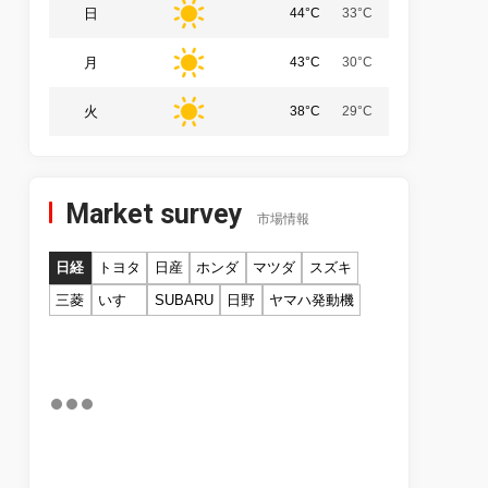
日
44°C
33°C
月
43°C
30°C
火
38°C
29°C
Market survey
市場情報
日経
トヨタ
日産
ホンダ
マツダ
スズキ
三菱
いすゞ
SUBARU
日野
ヤマハ発動機