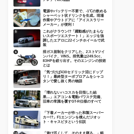
電源やバッテリー不要で、-1℃の飲める
シャーベット状ドリンクを生成。現場
作業やアウトドアに「アイススラリー
メーカー」が便利！
これがクラウン!?「躍動感がたまらな
いスポーツエステート！」エッジを強
調したエアロに22インチホイールで武
装
排ガス規制をクリアした、2ストVツイ
ンバイク、VINS。排気量は249.5cc、
83HPを絞り出す。そのエンジンの技術
とは
「気づけば430セドリック沼にドップ
リ！」最終型ターボブロアムをシャコ
タンで愛し抜く男の物語
「壊れないハコスカを目指した結
果…」エアコン＆電動パワステ完備、
旧車の常識を覆すGT-R仕様のすべて
「下着メーカーが作った和製スーパー
カー!?」F1エンジンを積んだジオッ
ト・キャスピタという伝説
「遊び尽くして、そのまま寝る。」軽