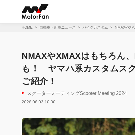
コ
ン
テ
ン
ツ
HOME
自動車・新車ニュース
バイクカスタム
NMAXやX
へ
ス
キ
ッ
NMAXやXMAXはもちろん、
プ
も！ ヤマハ系カスタムスク
ご紹介！
スクーターミーティングScooter Meeting 2024
2026.06.03 10:00