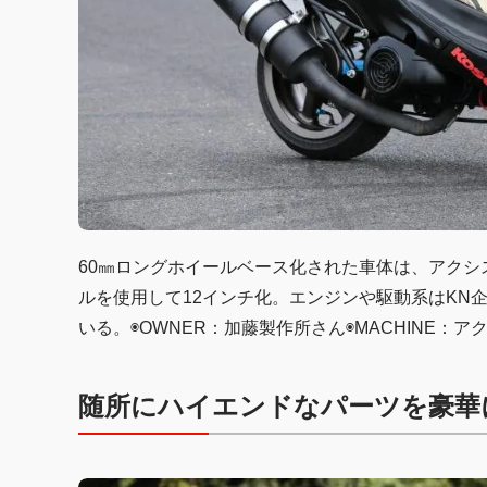
60㎜ロングホイールベース化された車体は、アクシ
ルを使用して12インチ化。エンジンや駆動系はKN
いる。◉OWNER：加藤製作所さん◉MACHINE：アクシス90
随所にハイエンドなパーツを豪華に