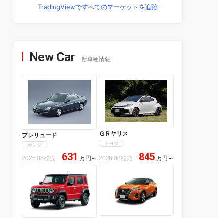
TradingViewですべてのマーケットを追跡
New Car
新車種情報
ＧＲヤリス
プレリュード
トヨタ
ホンダ
631
845
2026.08発売
万円
～
2026.08発売
万円
～