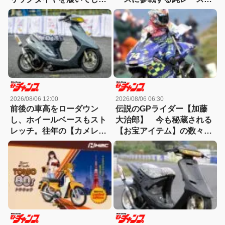
ったモトコンポ！
様のライブDio-ZX
2026/08/06 12:00
2026/08/06 06:30
前後の車高をローダウン
伝説のGPライダー【加藤
し、ホイールベースもスト
大治郎】 今も秘蔵される
レッチ。往年の【カメレオ
【お宝アイテム】の数々と
ンファクトリー】が懐かし
知られざる逸話【小椋藍選
いスーパーDioカスタム
手】とも深い関わりが!?