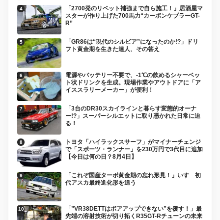
「2700発のリベット補強まで自ら施工！」居酒屋マ
スターが作り上げた700馬力“カーボンケブラーGT-
R”
「GR86は“現代のシルビア”になったのか!?」ドリ
フト黄金期を生きた達人、その答え
電源やバッテリー不要で、-1℃の飲めるシャーベッ
ト状ドリンクを生成。現場作業やアウトドアに「ア
イススラリーメーカー」が便利！
「3台のDR30スカイラインと暮らす変態的オーナ
ー!?」スーパーシルエットに取り憑かれた日常に迫
る！
トヨタ「ハイラックスサーフ」がマイナーチェンジ
で「スポーツ・ランナー」を230万円で3代目に追加
【今日は何の日？8月4日】
「これぞ国産ターボ黄金期の忘れ形見！」いすゞ初
代アスカ最終進化形を追う
「”VR38DETTはボアアップできない”を覆す！」最
先端の溶射技術が切り拓くR35GT-Rチューンの未来