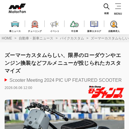
コ
ン
テ
検索
MENU
ン
ツ
へ
車ニュース
チューニング
イベント
中古車
新車カタログ
自動車求人
ス
HOME
自動車・新車ニュース
バイクカスタム
ズーマーカスタムらしい
キ
ッ
プ
ズーマーカスタムらしい、限界のローダウンやエ
ンジン換装などフルメニューが投じられたカスタ
マイズ
Scooter Meeting 2024 PIC UP FEATURED SCOOTER
2026.06.06 12:00