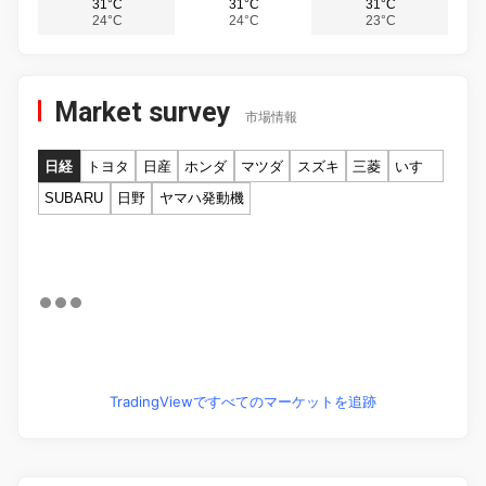
31°C
31°C
31°C
24°C
24°C
23°C
Market survey
市場情報
日経
トヨタ
日産
ホンダ
マツダ
スズキ
三菱
いすゞ
SUBARU
日野
ヤマハ発動機
TradingViewですべてのマーケットを追跡