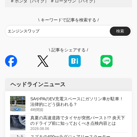
ホンダ（バイク）
ローダウン（バイク）
\
キーワードで記事を検索する
/
検索
\
記事をシェアする
/
ヘッドラインニュース
SAやPAのEV充電スペースにガソリン車が駐車！
法律的にどう扱われる？
4時間前
真夏の高速道路でタイヤが突然バースト!? 炎天下
のドライブ前に知っておくべき点検内容とは
2026.08.06
スズキの400ccラグジュアリースクーター