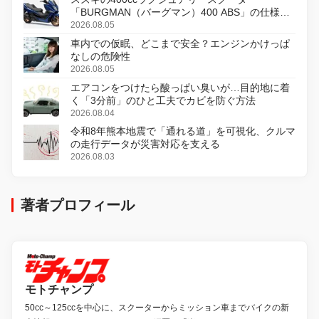
「BURGMAN（バーグマン）400 ABS」の仕様を
変更し、8月18日に発売
2026.08.05
車内での仮眠、どこまで安全？エンジンかけっぱ
なしの危険性
2026.08.05
エアコンをつけたら酸っぱい臭いが…目的地に着
く「3分前」のひと工夫でカビを防ぐ方法
2026.08.04
令和8年熊本地震で「通れる道」を可視化、クルマ
の走行データが災害対応を支える
2026.08.03
著者プロフィール
モトチャンプ
50cc～125ccを中心に、スクーターからミッション車までバイクの新