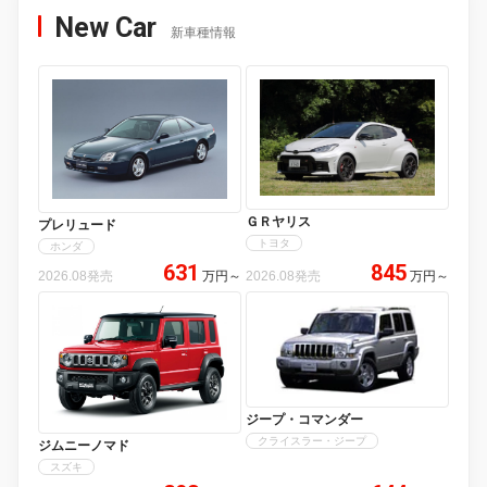
New Car
新車種情報
ＧＲヤリス
プレリュード
トヨタ
ホンダ
631
845
2026.08発売
万円
～
2026.08発売
万円
～
ジープ・コマンダー
クライスラー・ジープ
ジムニーノマド
スズキ