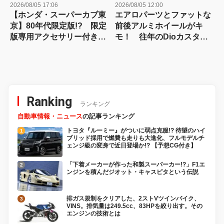
2026/08/05 17:06
2026/08/05 12:00
【ホンダ・スーパーカブ東
エアロパーツとファットな
京】80年代限定版!? 限定
前後アルミホイールがキ
版専用アクセサリー付きで
モ！ 往年のDioカスタム
500台がタイで限定発売さ
は80年代を想起させる！
れる！
Ranking
ランキング
自動車情報・ニュース
の記事ランキング
トヨタ『ルーミー』がついに弱点克服!? 待望のハイ
ブリッド採用で燃費も走りも大進化、フルモデルチ
ェンジ級の変身で近日登場か!? 【予想CG付き】
「下着メーカーが作った和製スーパーカー!?」F1エ
ンジンを積んだジオット・キャスピタという伝説
排ガス規制をクリアした、2ストVツインバイク、
VINS。排気量は249.5cc、83HPを絞り出す。その
エンジンの技術とは