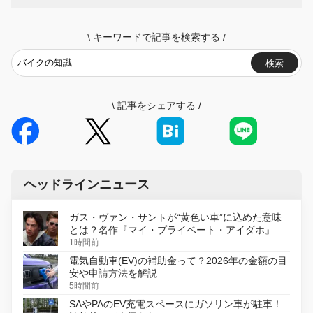
\
キーワードで記事を検索する
/
検索
\
記事をシェアする
/
ヘッドラインニュース
ガス・ヴァン・サントが“黄色い車”に込めた意味
とは？名作『マイ・プライベート・アイダホ』が
初のデジタルリマスター版で復活
1時間前
電気自動車(EV)の補助金って？2026年の金額の目
安や申請方法を解説
5時間前
SAやPAのEV充電スペースにガソリン車が駐車！