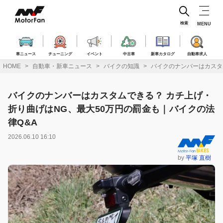
コ
ン
テ
検索
MENU
ン
ツ
へ
車ニュース
チューニング
イベント
中古車
新車カタログ
自動車求人
ス
HOME
自動車・新車ニュース
バイクの知識
バイクのナンバーはカスタ
キ
ッ
プ
バイクのナンバーはカスタムできる？ カチ上げ・
折り曲げはNG、最大50万円の罰金も｜バイクの法
律Q&A
2026.06.10 16:10
by
平塚 直樹