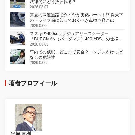
法律的にどう扱われる？
2026.08.07
真夏の高速道路でタイヤが突然バースト!? 炎天下
のドライブ前に知っておくべき点検内容とは
2026.08.06
スズキの400ccラグジュアリースクーター
「BURGMAN（バーグマン）400 ABS」の仕様を
変更し、8月18日に発売
2026.08.05
車内での仮眠、どこまで安全？エンジンかけっぱ
なしの危険性
2026.08.05
著者プロフィール
平塚 直樹