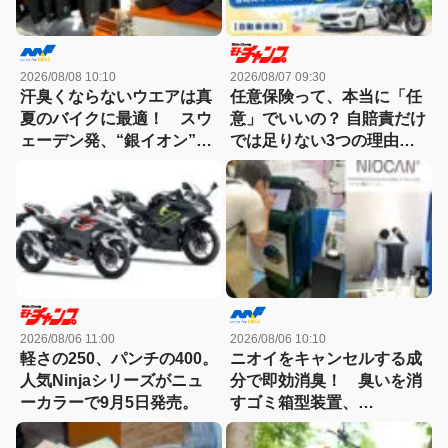
2026/08/08 10:10
2026/08/07 09:30
汗臭くならないウエアは真
任意保険って、本当に「任
夏のバイクに最適！ スウ
意」でいいの？ 自賠責だけ
ェーデン発、“銀イオン”に
では足りない3つの理由
よる抗菌防臭加工「ポリジ
【自動車保険】
ン」のウェア群。
THE NORTH FACEやアデ
ィダスetc.
2026/08/06 11:00
2026/08/06 10:10
軽さの250、パンチの400。
ニオイをキャンセルする成
人気Ninjaシリーズがニュ
分で即効消臭！ 臭いを消
ーカラーで9月5日発売。
すゴミ箱型装置、
「NIOCAN（ニオキャ
ン）」を噴射！