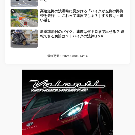
高速道路の渋滞時に見かける「バイクが左側の路側
帯を走行」。これって違反でしょ？｜すり抜け・追
い越し
新基準原付のバイク、速度は何キロまで出せる？ 運
転できる免許は？｜バイクの法律Q＆A
最終更新：2026/08/08 14:14