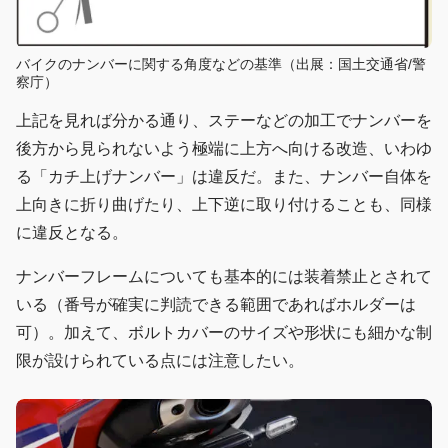
バイクのナンバーに関する角度などの基準（出展：国土交通省/警
察庁）
上記を見れば分かる通り、ステーなどの加工でナンバーを
後方から見られないよう極端に上方へ向ける改造、いわゆ
る「カチ上げナンバー」は違反だ。また、ナンバー自体を
上向きに折り曲げたり、上下逆に取り付けることも、同様
に違反となる。
ナンバーフレームについても基本的には装着禁止とされて
いる（番号が確実に判読できる範囲であればホルダーは
可）。加えて、ボルトカバーのサイズや形状にも細かな制
限が設けられている点には注意したい。