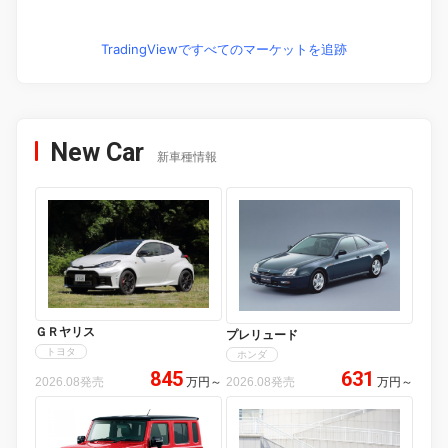
TradingViewですべてのマーケットを追跡
New Car
新車種情報
ＧＲヤリス
プレリュード
トヨタ
ホンダ
845
631
2026.08発売
万円
～
2026.08発売
万円
～