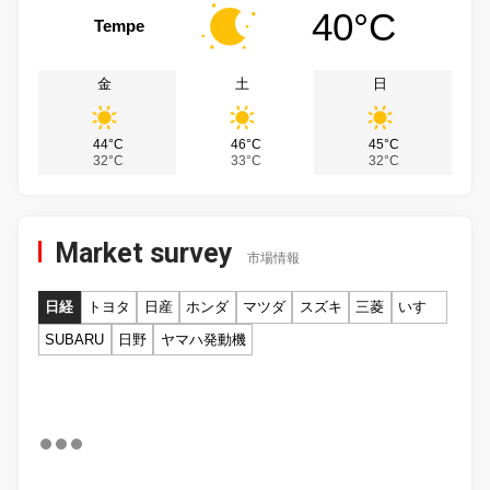
40°C
Tempe
金
土
日
44°C
46°C
45°C
32°C
33°C
32°C
Market survey
市場情報
日経
トヨタ
日産
ホンダ
マツダ
スズキ
三菱
いすゞ
SUBARU
日野
ヤマハ発動機