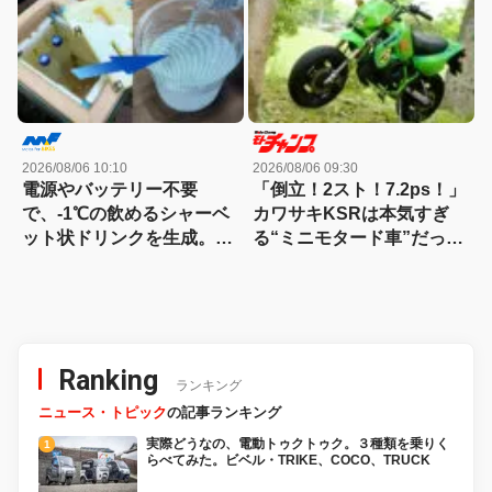
2026/08/06 10:10
2026/08/06 09:30
電源やバッテリー不要
「倒立！2スト！7.2ps！」
で、-1℃の飲めるシャーベ
カワサキKSRは本気すぎ
ット状ドリンクを生成。現
る“ミニモタード車”だった
場作業やアウトドアに「ア
【90年代名車】
イススラリーメーカー」が
便利！
Ranking
ランキング
ニュース・トピック
の記事ランキング
実際どうなの、電動トゥクトゥク。３種類を乗りく
らべてみた。ビベル・TRIKE、COCO、TRUCK