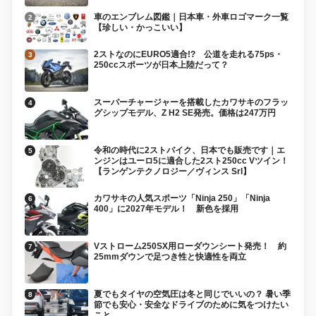
車のエンブレム図鑑｜日本車・外車ロゴマーク一覧
【珍しい・かっこいい】
2ストなのにEURO5適合!? 公道を走れる75ps・
250ccスポーツが日本上陸だって？
スーパーチャージャーを搭載したカワサキのフラッ
グシップモデル、Z H2 SE発売。価格は247万円
令和の時代に2ストバイク、日本でも販売です｜エ
ンジンはユーロ5に適合した2スト250cc Vツイン！
【ランゲンテクノロジー／ヴィンス Srl】
カワサキの人気スポーツ「Ninja 250」「Ninja
400」に2027年モデル！ 新色を採用
Vストローム250SX用ローダウンシート発売！ 約
25mmダウンで足つき性と快適性を両立
夏でもタイヤの空気圧は冬と同じでいいの？ 暑い季
節でも安心・安全なドライブのために気をつけたい
こと