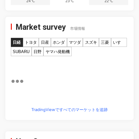
24°C
23°C
22°C
Market survey
市場情報
日経
トヨタ
日産
ホンダ
マツダ
スズキ
三菱
いすゞ
SUBARU
日野
ヤマハ発動機
TradingViewですべてのマーケットを追跡