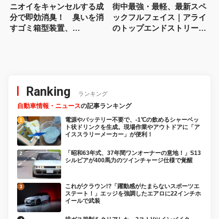
ニオイをキャンセルする成
街中最強・最軽、最新スペ
分で即効消臭！ 臭いを消
ックフルフェイス｜アライ
すゴミ箱型装置、
のトップエンドストリート
「NIOCAN（ニオキャ
モデル「X-SNC」登場
ン）」を噴射！
Ranking
ランキング
自動車情報・ニュース
の記事ランキング
電源やバッテリー不要で、-1℃の飲めるシャーベッ
ト状ドリンクを生成。現場作業やアウトドアに「ア
イススラリーメーカー」が便利！
「昭和63年式、37年間ワンオーナーの意地！」S13
シルビアが400馬力のツインチャージ仕様で覚醒
これがクラウン!?「躍動感がたまらないスポーツエ
ステート！」エッジを強調したエアロに22インチホ
イールで武装