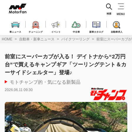
コ
ン
テ
検索
MENU
ン
ツ
へ
車ニュース
チューニング
イベント
中古車
新車カタログ
自動車求人
ス
HOME
自動車・新車ニュース
バイクツーリング
前室にスーパーカブが
キ
ッ
プ
前室にスーパーカブが入る！ デイトナから“2万円
台”で買えるキャンプギア「ツーリングテント＆カ
ーサイドシェルター」登場♪
モトチャンプ的・気になる新製品
2026.06.11 09:30