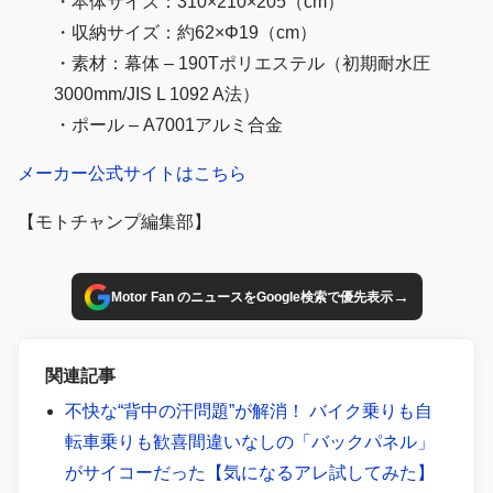
・本体サイズ：310×210×205（cm）
・収納サイズ：約62×Φ19（cm）
・素材：幕体 – 190Tポリエステル（初期耐水圧
3000mm/JIS L 1092 A法）
・ポール – A7001アルミ合金
メーカー公式サイトはこちら
【モトチャンプ編集部】
→
Motor Fan のニュースをGoogle検索で優先表示
関連記事
不快な“背中の汗問題”が解消！ バイク乗りも自
転車乗りも歓喜間違いなしの「バックパネル」
がサイコーだった【気になるアレ試してみた】