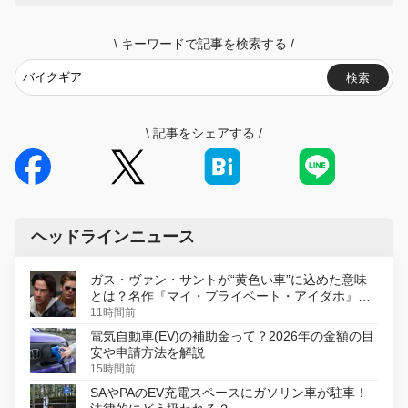
\
キーワードで記事を検索する
/
検索
\
記事をシェアする
/
ヘッドラインニュース
ガス・ヴァン・サントが“黄色い車”に込めた意味
とは？名作『マイ・プライベート・アイダホ』が
初のデジタルリマスター版で復活
11時間前
電気自動車(EV)の補助金って？2026年の金額の目
安や申請方法を解説
15時間前
SAやPAのEV充電スペースにガソリン車が駐車！