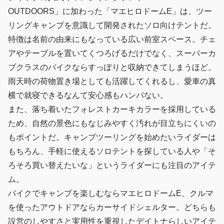
OUTDOORS」に加わった「マエヒロドームE」は、ツー
リングキャンプを意識して開発されたソロ向けテントだ。
特徴は名前の由来にもなっている広い前室スペース。チェ
アやテーブルを置いてくつろげるだけでなく、スーパーカ
ブクラスのバイクならすっぽりと収納できてしまうほど。
雨天時の荷物置き場としても活躍してくれるし、愛車の真
横で就寝できるなんて安心感もハンパない。
また、落ち着いたフォレストカーキカラーを採用している
ため、自然の景色にもなじみやすく汚れが目立ちにくいの
もポイントだ。キャンプツーリングを始めたいライダーは
もちろん、手軽に使えるソロテントを探している人や「そ
ろそろ買い替えたいな」というライダーにも注目のアイテ
ム。
バイクでキャンプを楽しむならマエヒロドームE、クルマ
を使ったアウトドアならカーサイドシェルター。どちらも
設営のしやすさと実用性を重視したデイトナらしいアイテ