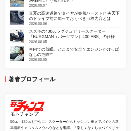
法律的にどう扱われる？
2026.08.07
真夏の高速道路でタイヤが突然バースト!? 炎天下
のドライブ前に知っておくべき点検内容とは
2026.08.06
スズキの400ccラグジュアリースクーター
「BURGMAN（バーグマン）400 ABS」の仕様を
変更し、8月18日に発売
2026.08.05
車内での仮眠、どこまで安全？エンジンかけっぱ
なしの危険性
2026.08.05
著者プロフィール
モトチャンプ
50cc～125ccを中心に、スクーターからミッション車までバイクの新
車情報やカスタムノウハウなどを網羅。「楽しくなくちゃバイクじゃ