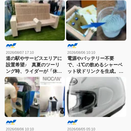
よる抗菌防臭加工「ポリジ
をクールダウン。真夏の蒸
ン」のウェア群。
れや不快感を解消
THE NORTH FACEやアデ
ィダスetc.
2026/08/07 17:10
2026/08/06 10:10
道の駅やサービスエリアに
電源やバッテリー不要
設置希望♪ 真夏のツーリ
で、-1℃の飲めるシャーベ
ング時、ライダーが「休憩
ット状ドリンクを生成。現
場所に欲しい！」と思う冷
場作業やアウトドアに「ア
却機器を発見
イススラリーメーカー」が
便利！
2026/08/06 10:10
2026/08/05 05:10