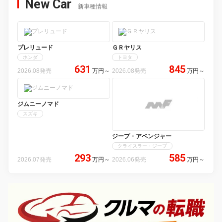
New Car
新車種情報
プレリュード
ＧＲヤリス
ホンダ
トヨタ
631
845
2026.08発売
万円
～
2026.08発売
万円
～
ジムニーノマド
スズキ
ジープ・アベンジャー
クライスラー・ジープ
293
585
2026.07発売
万円
～
2026.06発売
万円
～