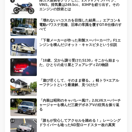
排ガス規制をクリアした、2ストVツインバイク、
VINS。排気量は249.5cc、83HPを絞り出す。その
エンジンの技術とは
「壊れないハコスカを目指した結果…」エアコン＆
電動パワステ完備、旧車の常識を覆すGT-R仕様のす
べて
「下着メーカーが作った和製スーパーカー!?」F1エ
ンジンを積んだジオット・キャスピタという伝説
「18歳、父から譲り受けたS130」そこから始まっ
た、ひとりの走り屋とフェアレディZの物語
「遊び尽くして、そのまま寝る。」軽トラ×エアル
ーフテントという最適解、見つけた!!
「内装は昭和のキャバレー風!?」2.0LV6スーパーチ
ャージャーを積んだ三菱デボネアVの狂気を振り返
る
「誰もが安心してアクセルを踏める！」レーシング
ドライバーも唸ったND型ロードスター改の真実