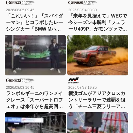
2026/08/05 09:45
2026/08/04 08:30
「これいい！」『スパイダ
「来年を見据えて」WECで
ーマン』とコラボしたレー
今シーズン未勝利「フェラ
シングカー「BMW Mハイ
ーリ499P」がモンツァで改
ブリッドV8」が登場【動
良型のテストを実施
画】
2026/08/03 16:45
2026/07/27 19:35
ランボルギーニのワンメイ
横浜ゴムがアジアクロスカ
クレース「スーパートロフ
ントリーラリーで連覇を狙
ェオ」は来年から超高回転
う「チーム三菱ラリーアー
エンジンの「テメラリオ」
ト」など12チームに「ジオ
で
ランダー」を供給