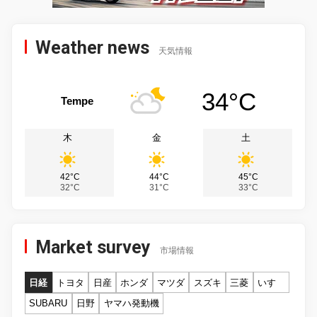
Weather news
天気情報
34°C
Tempe
木
金
土
42°C
44°C
45°C
32°C
31°C
33°C
Market survey
市場情報
日経
トヨタ
日産
ホンダ
マツダ
スズキ
三菱
いすゞ
SUBARU
日野
ヤマハ発動機