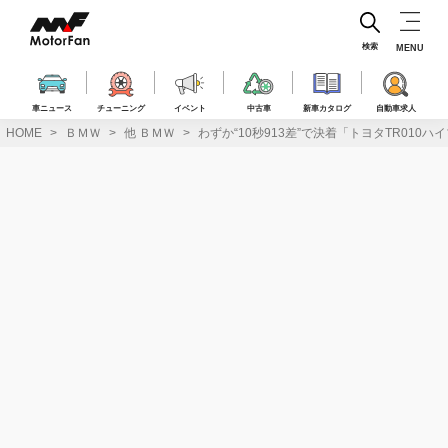
コ
ン
テ
検索
MENU
ン
ツ
へ
車ニュース
チューニング
イベント
中古車
新車カタログ
自動車求人
ス
HOME
ＢＭＷ
他 ＢＭＷ
わずか“10秒913差”で決着「トヨタTR01
キ
ッ
プ