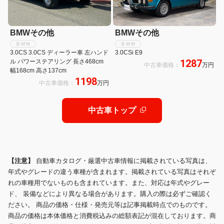
BMWその他
BMWその他
ＢＭＷ
ＢＭＷ
3.0CS 3.0CS ディーラー車 左ハンド
3.0CSi E9
1287
ル パワーステアリング 長さ468cm
中古車価格：
万円
幅168cm 高さ137cm
1198
中古車価格：
万円
中古車トップ
【注意】
自動車カタログ・厳選中古車情報に掲載されている写真は、
年式やグレードの違う車種が含まれます。掲載されている写真はそれぞ
れの車種用でないものも含まれています。また、対応は年式やグレー
ド、 装備などにより異なる場合があります。購入の際は必ずご確認く
ださい。 商品の価格・仕様・発売元等は記事掲載時点でのものです。
商品の価格は本体価格と消費税込みの総額表記が混在しております。商