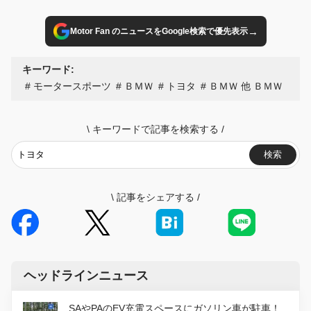
ヴァン・デル・リンデ）が優勝。BMWが実に27年ぶりとな
る国際耐久シリーズでの総合優勝を飾った。2位にBMW M
→
Motor Fan のニュースをGoogle検索で優先表示
ハイブリッド V8 15号車、3位には「フェラーリ 499P」50号
車が入った。
キーワード:
モータースポーツ
ＢＭＷ
トヨタ
ＢＭＷ 他 ＢＭＷ
\
キーワードで記事を検索する
/
検索
\
記事をシェアする
/
ヘッドラインニュース
SAやPAのEV充電スペースにガソリン車が駐車！