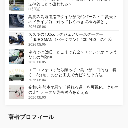
法律的にどう扱われる？
6時間前
真夏の高速道路でタイヤが突然バースト!? 炎天下
のドライブ前に知っておくべき点検内容とは
2026.08.06
スズキの400ccラグジュアリースクーター
「BURGMAN（バーグマン）400 ABS」の仕様を
変更し、8月18日に発売
2026.08.05
車内での仮眠、どこまで安全？エンジンかけっぱ
なしの危険性
2026.08.05
エアコンをつけたら酸っぱい臭いが…目的地に着
く「3分前」のひと工夫でカビを防ぐ方法
2026.08.04
令和8年熊本地震で「通れる道」を可視化、クルマ
の走行データが災害対応を支える
2026.08.03
著者プロフィール