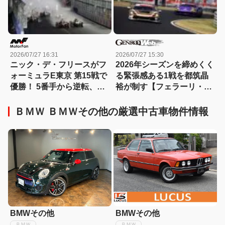
2026/07/27 16:31
2026/07/27 15:30
ニック・デ・フリースがフ
2026年シーズンを締めくく
ォーミュラE東京 第15戦で
る緊張感ある1戦を都筑晶
優勝！ 5番手から逆転、タ
裕が制す【フェラーリ・チ
イトル争いはロンドン最終
ャレンジ】【動画】
戦へ
ＢＭＷ ＢＭＷその他の厳選中古車物件情報
BMWその他
BMWその他
ＢＭＷ
ＢＭＷ