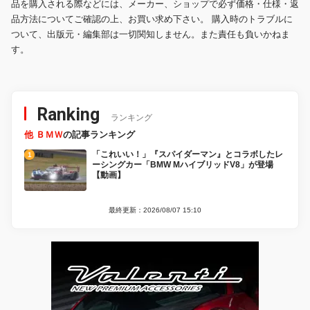
品を購入される際などには、メーカー、ショップで必ず価格・仕様・返
品方法についてご確認の上、お買い求め下さい。 購入時のトラブルに
ついて、出版元・編集部は一切関知しません。また責任も負いかねま
す。
Ranking
ランキング
他 ＢＭＷ
の記事ランキング
「これいい！」『スパイダーマン』とコラボしたレ
ーシングカー「BMW MハイブリッドV8」が登場
【動画】
最終更新：2026/08/07 15:10