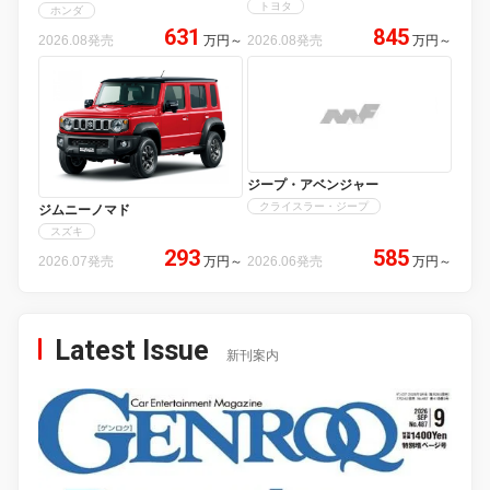
トヨタ
ホンダ
631
845
2026.08発売
万円
～
2026.08発売
万円
～
ジープ・アベンジャー
クライスラー・ジープ
ジムニーノマド
スズキ
293
585
2026.07発売
万円
～
2026.06発売
万円
～
Latest Issue
新刊案内