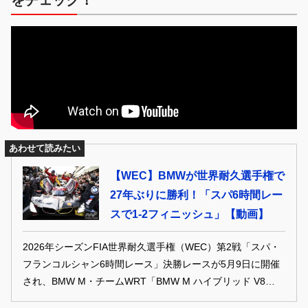
をチェック！
あわせて読みたい
【WEC】BMWが世界耐久選手権で
27年ぶりに勝利！「スパ6時間レー
スで1-2フィニッシュ」【動画】
2026年シーズンFIA世界耐久選手権（WEC）第2戦「スパ・
フランコルシャン6時間レース」決勝レースが5月9日に開催
され、BMW M・チームWRT「BMW M ハイブリッド V8」
20号車（ロビン・フラインス、レネ・ラスト、シェルドン・