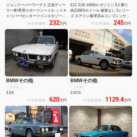
ジョンクーパーワークス 正規ディー
E21 318i 1800cc ガソリン 5人乗り
ラー車/専用スポーツシート/レッドキ
純正BBSホイール 修復なし 3シリー
ャリパー/センターツインエキゾース
ズ エアコン修理済みコンプレッサー
232
245
ト/リアスポイラー/メーカーナビ/Bカ
新品 コンデンサー洗浄 パワーウィン
中古車価格：
万円
中古車価格：
万円
メラ/ETC/HUD/シートヒーター
ド ユーザー買取
BMWその他
BMWその他
ＢＭＷ
ＢＭＷ
3.0S
3.0CS
620
1129.4
中古車価格：
万円
中古車価格：
万円