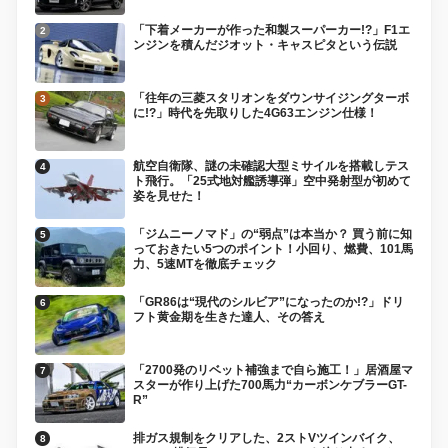
「下着メーカーが作った和製スーパーカー!?」F1エ
ンジンを積んだジオット・キャスピタという伝説
「往年の三菱スタリオンをダウンサイジングターボ
に!?」時代を先取りした4G63エンジン仕様！
航空自衛隊、謎の未確認大型ミサイルを搭載しテス
ト飛行。「25式地対艦誘導弾」空中発射型が初めて
姿を見せた！
「ジムニーノマド」の“弱点”は本当か？ 買う前に知
っておきたい5つのポイント！小回り、燃費、101馬
力、5速MTを徹底チェック
「GR86は“現代のシルビア”になったのか!?」ドリ
フト黄金期を生きた達人、その答え
「2700発のリベット補強まで自ら施工！」居酒屋マ
スターが作り上げた700馬力“カーボンケブラーGT-
R”
排ガス規制をクリアした、2ストVツインバイク、