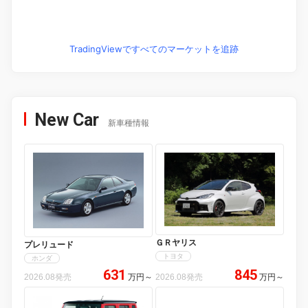
TradingViewですべてのマーケットを追跡
New Car
新車種情報
ＧＲヤリス
プレリュード
トヨタ
ホンダ
631
845
2026.08発売
万円
～
2026.08発売
万円
～