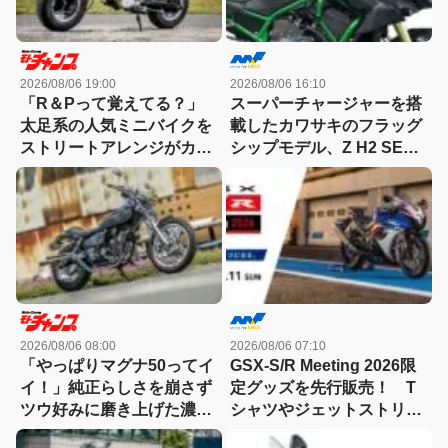
2026/08/06 19:00
2026/08/06 16:10
「R＆Pって覚えてる？」
スーパーチャージャーを搭
太足系の人気ミニバイクを
載したカワサキのフラッグ
ストリートアレンジがカッ
シップモデル、Z H2 SE発
コ良すぎる！
売。価格は247万円
2026/08/06 08:00
2026/08/06 07:10
「やっぱりマグナ50ってイ
GSX-S/R Meeting 2026限
イ！」純正らしさを崩さず
定グッズを先行販売！ T
ツウ好みに磨き上げた濃密
シャツやジェットストリー
カスタム
ムなど4アイテムが登場