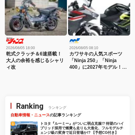
2026/08/05 18:00
2026/08/05 08:10
乾式クラッチ＆6速搭載！
カワサキの人気スポーツ
大人の余裕を感じるシャリ
「Ninja 250」「Ninja
ィ改
400」に2027年モデル！
新色を採用
Ranking
ランキング
自動車情報・ニュース
の記事ランキング
トヨタ『ルーミー』がついに弱点克服!? 待望のハイ
ブリッド採用で燃費も走りも大進化、フルモデルチ
ェンジ級の変身で近日登場か!? 【予想CG付き】