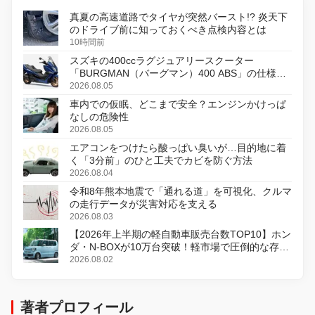
真夏の高速道路でタイヤが突然バースト!? 炎天下
のドライブ前に知っておくべき点検内容とは
10時間前
スズキの400ccラグジュアリースクーター
「BURGMAN（バーグマン）400 ABS」の仕様を
変更し、8月18日に発売
2026.08.05
車内での仮眠、どこまで安全？エンジンかけっぱ
なしの危険性
2026.08.05
エアコンをつけたら酸っぱい臭いが…目的地に着
く「3分前」のひと工夫でカビを防ぐ方法
2026.08.04
令和8年熊本地震で「通れる道」を可視化、クルマ
の走行データが災害対応を支える
2026.08.03
【2026年上半期の軽自動車販売台数TOP10】ホン
ダ・N-BOXが10万台突破！軽市場で圧倒的な存在
感
2026.08.02
著者プロフィール