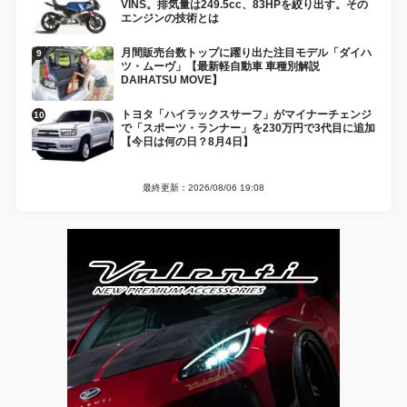
VINS。排気量は249.5cc、83HPを絞り出す。その
エンジンの技術とは
月間販売台数トップに躍り出た注目モデル「ダイハ
ツ・ムーヴ」【最新軽自動車 車種別解説
DAIHATSU MOVE】
トヨタ「ハイラックスサーフ」がマイナーチェンジ
で「スポーツ・ランナー」を230万円で3代目に追加
【今日は何の日？8月4日】
最終更新：2026/08/06 19:08