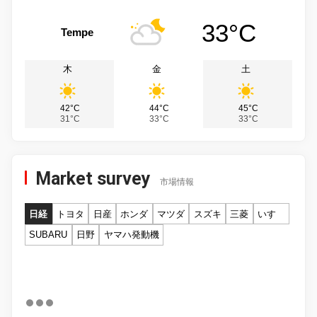
33°C
Tempe
木
金
土
42°C
44°C
45°C
31°C
33°C
33°C
Market survey
市場情報
日経
トヨタ
日産
ホンダ
マツダ
スズキ
三菱
いすゞ
SUBARU
日野
ヤマハ発動機