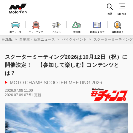
コ
ン
テ
検索
MENU
ン
ツ
へ
車ニュース
チューニング
イベント
中古車
新車カタログ
自動車求人
ス
HOME
自動車・新車ニュース
バイクイベント
スクーターミーティング
キ
ッ
プ
スクーターミーティング2026は10月12日（祝）に
開催決定！ 【参加して楽しむ】コンテンツと
は？
MOTO CHAMP SCOOTER MEETING 2026
2026.07.08 11:00
2026.07.09 07:51 更新