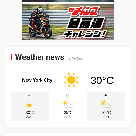
Weather news
天気情報
30°C
New York City
日
月
火
33°C
35°C
32°C
24°C
23°C
25°C