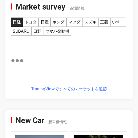
Market survey
市場情報
日経
トヨタ
日産
ホンダ
マツダ
スズキ
三菱
いすゞ
SUBARU
日野
ヤマハ発動機
TradingViewですべてのマーケットを追跡
New Car
新車種情報