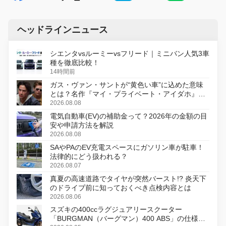
ヘッドラインニュース
シエンタvsルーミーvsフリード｜ミニバン人気3車
種を徹底比較！
14時間前
ガス・ヴァン・サントが“黄色い車”に込めた意味
とは？名作『マイ・プライベート・アイダホ』が
初のデジタルリマスター版で復活
2026.08.08
電気自動車(EV)の補助金って？2026年の金額の目
安や申請方法を解説
2026.08.08
SAやPAのEV充電スペースにガソリン車が駐車！
法律的にどう扱われる？
2026.08.07
真夏の高速道路でタイヤが突然バースト!? 炎天下
のドライブ前に知っておくべき点検内容とは
2026.08.06
スズキの400ccラグジュアリースクーター
「BURGMAN（バーグマン）400 ABS」の仕様を