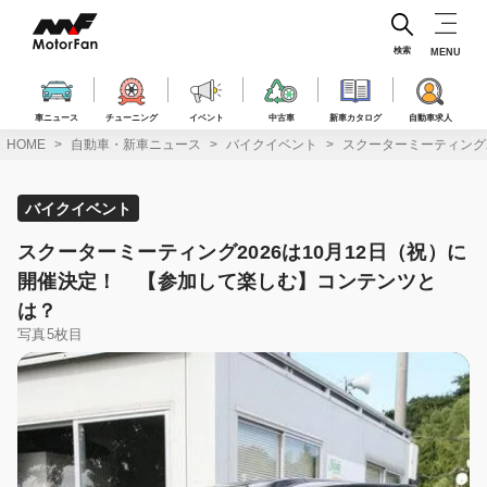
コ
ン
テ
検索
MENU
ン
ツ
へ
車ニュース
チューニング
イベント
中古車
新車カタログ
自動車求人
ス
HOME
自動車・新車ニュース
バイクイベント
スクーターミーティング
キ
ッ
プ
バイクイベント
スクーターミーティング2026は10月12日（祝）に
開催決定！ 【参加して楽しむ】コンテンツと
は？
写真5枚目