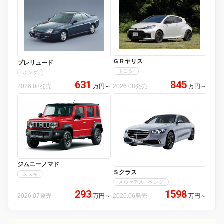
ＧＲヤリス
プレリュード
トヨタ
ホンダ
631
845
2026.08発売
万円
～
2026.08発売
万円
～
ジムニーノマド
Ｓクラス
スズキ
メルセデス・ベンツ
293
1598
2026.07発売
万円
～
2026.06発売
万円
～