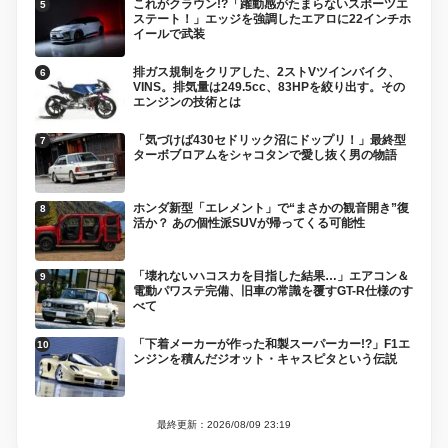
これがクラウン!?「躍動感がたまらないスポーツエ
ステート！」エッジを強調したエアロに22インチホ
イールで武装
排ガス規制をクリアした、2ストVツインバイク、
VINS。排気量は249.5cc、83HPを絞り出す。その
エンジンの技術とは
「気づけば430セドリック沼にドップリ！」最終型
ターボブロアムをシャコタンで愛し抜く男の物語
ホンダ新型「エレメント」で“まさかの観音開き”復
活か？ あの個性派SUVが帰ってくる可能性
「壊れないハコスカを目指した結果…」エアコン＆
電動パワステ完備、旧車の常識を覆すGT-R仕様のす
べて
「下着メーカーが作った和製スーパーカー!?」F1エ
ンジンを積んだジオット・キャスピタという伝説
最終更新：2026/08/09 23:19