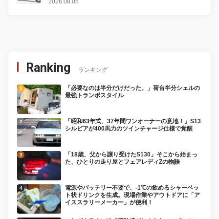
変更し、8月18日に発売
2026.08.05
Ranking
ランキング
「必要なのは半分だけだった。」荷台半分シェルの
最強トランポスタイル
「昭和63年式、37年間ワンオーナーの意地！」S13
シルビアが400馬力のツインチャージ仕様で覚醒
「18歳、父から譲り受けたS130」そこから始まっ
た、ひとりの走り屋とフェアレディZの物語
電源やバッテリー不要で、-1℃の飲めるシャーベッ
ト状ドリンクを生成。現場作業やアウトドアに「ア
イススラリーメーカー」が便利！