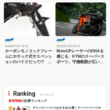
キット試乗記
グスター700ツイン・リミ
テッドエディション試乗記
2026/07/30 16:10
2026/07/29 09:10
カーボンモノコックフレー
MotoGPレーサーのDNAを
ムにホサック式サスペンシ
感じる、KTMのスーパース
ョンのバイクだって!? ヴ
ポーツ。守備範囲が広い史
ィンス・ドゥエチンクアン
上最高のパラレルツイン
タの常識を覆す車体設計
「KTM 990RC R 試乗記」
Ranking
ランキング
新車情報
の記事ランキング
デリバリーバイクおすすめ11選｜ウーバーイーツや