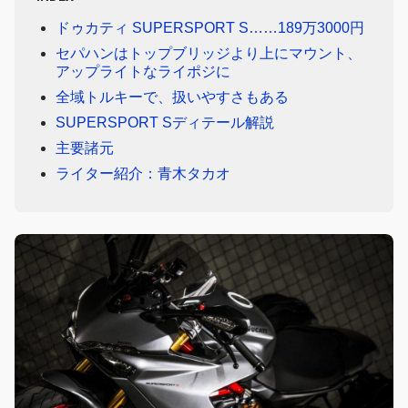
ドゥカティ SUPERSPORT S……189万3000円
セパハンはトップブリッジより上にマウント、
アップライトなライポジに
全域トルキーで、扱いやすさもある
SUPERSPORT Sディテール解説
主要諸元
ライター紹介：青木タカオ