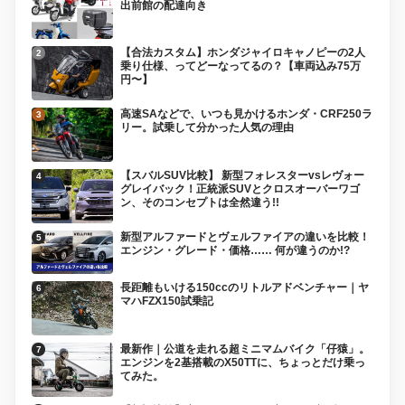
出前館の配達向き
【合法カスタム】ホンダジャイロキャノピーの2人
乗り仕様、ってどーなってるの？【車両込み75万
円〜】
高速SAなどで、いつも見かけるホンダ・CRF250ラ
リー。試乗して分かった人気の理由
【スバルSUV比較】 新型フォレスターvsレヴォー
グレイバック！正統派SUVとクロスオーバーワゴ
ン、そのコンセプトは全然違う!!
新型アルファードとヴェルファイアの違いを比較！
エンジン・グレード・価格…… 何が違うのか!?
長距離もいける150ccのリトルアドベンチャー｜ヤ
マハFZX150試乗記
最新作｜公道を走れる超ミニマムバイク「仔猿」。
エンジンを2基搭載のX50TTに、ちょっとだけ乗っ
てみた。