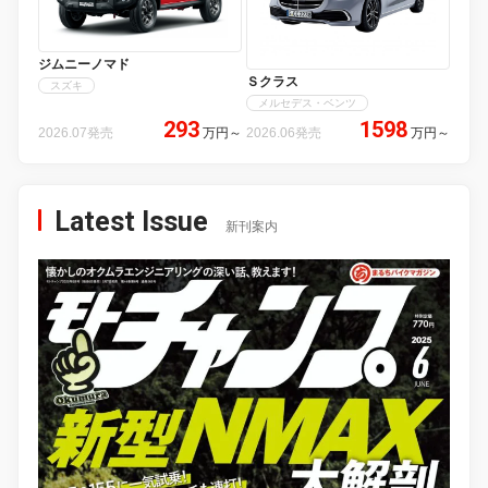
ジムニーノマド
Ｓクラス
スズキ
メルセデス・ベンツ
293
1598
2026.07発売
万円
～
2026.06発売
万円
～
Latest Issue
新刊案内