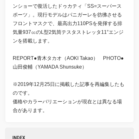
ンショーで復活したドゥカティ「SS=スーパース
ポーツ」。現行モデルはパニガーレを彷彿させる
フロントマスクで、最高出力110PSを発揮する排
気量937㏄のL型2気筒テスタストレッタ11°エンジ
ンを搭載します。
REPORT●青木タカオ（AOKI Takao） PHOTO●
山田俊輔（YAMADA Shunsuke）
※2019年12月25日に掲載した記事を再編集したも
のです。
価格やカラーバリエーションが現在とは異なる場
合があります。
INDEX