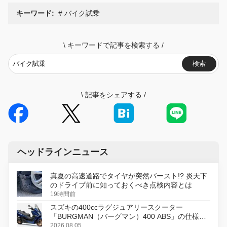
キーワード:
バイク試乗
\
キーワードで記事を検索する
/
検索
\
記事をシェアする
/
ヘッドラインニュース
真夏の高速道路でタイヤが突然バースト!? 炎天下
のドライブ前に知っておくべき点検内容とは
19時間前
スズキの400ccラグジュアリースクーター
「BURGMAN（バーグマン）400 ABS」の仕様を
変更し、8月18日に発売
2026.08.05