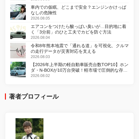
車内での仮眠、どこまで安全？エンジンかけっぱ
なしの危険性
2026.08.05
エアコンをつけたら酸っぱい臭いが…目的地に着
く「3分前」のひと工夫でカビを防ぐ方法
2026.08.04
令和8年熊本地震で「通れる道」を可視化、クルマ
の走行データが災害対応を支える
2026.08.03
【2026年上半期の軽自動車販売台数TOP10】ホン
ダ・N-BOXが10万台突破！軽市場で圧倒的な存在
感
2026.08.02
著者プロフィール