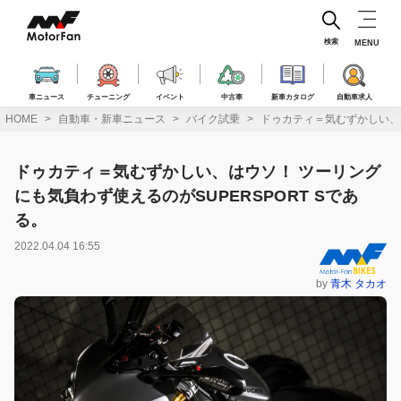
コ
ン
テ
検索
MENU
ン
ツ
へ
車ニュース
チューニング
イベント
中古車
新車カタログ
自動車求人
ス
HOME
自動車・新車ニュース
バイク試乗
ドゥカティ＝気むずかしい、は
キ
ッ
プ
ドゥカティ＝気むずかしい、はウソ！ ツーリング
にも気負わず使えるのがSUPERSPORT Sであ
る。
2022.04.04 16:55
by
青木 タカオ