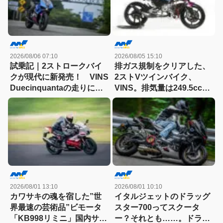
2026/08/06 07:10
2026/08/05 15:10
試乗記｜2ストロークバイ
排ガス規制をクリアした、
クが現代に新発売！ VINS
2ストVツインバイク、
Duecinquantaの走りに大
VINS。排気量は249.5cc、
感動
83HPを絞り出す。そのエ
ンジンの技術とは
2026/08/01 13:10
2026/08/01 10:10
カワサキの魂を宿した”世
イタルジェットのドラッグ
界最速の芸術品”ビモータ
スター700ってスクータ
「KB998リミニ」国内サー
ー？それとも……。ドラッ