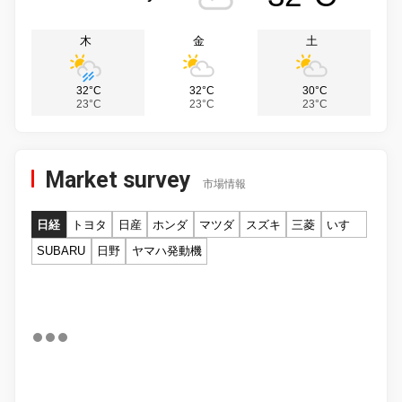
木
金
土
32°C
32°C
30°C
23°C
23°C
23°C
Market survey
市場情報
日経
トヨタ
日産
ホンダ
マツダ
スズキ
三菱
いすゞ
SUBARU
日野
ヤマハ発動機