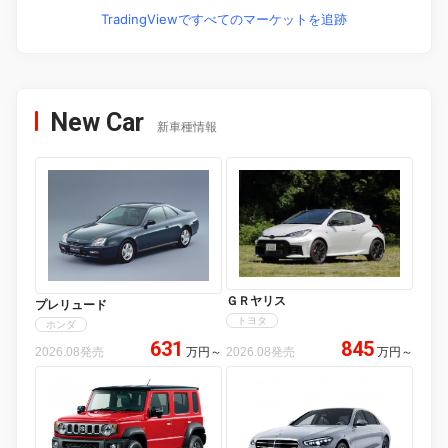
TradingViewですべてのマーケットを追跡
New Car
新車種情報
ＧＲヤリス
プレリュード
トヨタ
ホンダ
631
845
2026.08発売
万円
～
2026.08発売
万円
～