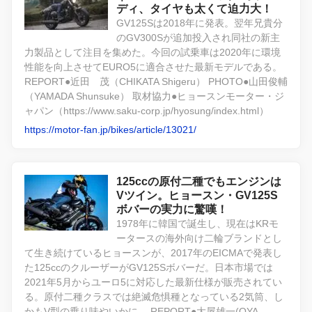
ディ、タイヤも太くて迫力大！
GV125Sは2018年に発表。翌年兄貴分
のGV300Sが追加投入され同社の新主
力製品として注目を集めた。今回の試乗車は2020年に環境
性能を向上させてEURO5に適合させた最新モデルである。
REPORT●近田 茂（CHIKATA Shigeru） PHOTO●山田俊輔
（YAMADA Shunsuke） 取材協力●ヒョースンモーター・ジ
ャパン（https://www.saku-corp.jp/hyosung/index.html）
https://motor-fan.jp/bikes/article/13021/
125ccの原付二種でもエンジンは
Vツイン。ヒョースン・GV125S
ボバーの実力に驚嘆！
1978年に韓国で誕生し、現在はKRモ
ータースの海外向け二輪ブランドとし
て生き続けているヒョースンが、2017年のEICMAで発表し
た125ccのクルーザーがGV125Sボバーだ。日本市場では
2021年5月からユーロ5に対応した最新仕様が販売されてい
る。原付二種クラスでは絶滅危惧種となっている2気筒、し
かもV型の乗り味やいかに。 REPORT●大屋雄一(OYA