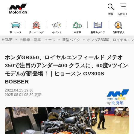
コ
ン
テ
検索
MENU
ン
ツ
へ
車ニュース
チューニング
イベント
中古車
新車カタログ
自動車求人
ス
HOME
自動車・新車ニュース
新型バイク
ホンダGB350、ロイヤルエン
キ
ッ
プ
ホンダGB350、ロイヤルエンフィールド メテオ
350で注目のアンダー400 クラスに、60度Vツイン
モデルが新登場！｜ヒョースン GV300S
BOBBER
2022.04.25 19:30
2025.08.01 05:39 更新
by
北 秀昭