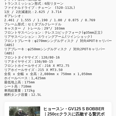
トランスミッション形式：6段リターン

ファイナルドライブ：チェーン　(520-112L)

1次 / 2次減速比：2.625 / 3.714

ギアレシオ：

2.461 / 1.555 / 1.190 / 1.00 / 0.875 / 0.769

フレーム形式：セミダブルクレードル

キャスター / トレール：29°/ 103mm

フロントサスペンション：テレスコピックフォーク(φ35mm正立)

リアサスペンション：スウィングアーム(ツインショック)

フロントブレーキ：φ270mmシングルディスク / 対向4POTキャリパー
(ABS)

リアブレーキ：φ250mmシングルディスク / 対向2POTキャリパー
(ABS)

フロントタイヤサイズ：120/80-16

リアタイヤサイズ：150/80-15

フロントホイールサイズ：J16 X MT2.75

リアホイールサイズ：J15 X MT3.50

全長 x 全幅 x 全高：2,080mm x 750mm x 1,050mm

ホイールベース：1,425mm

最低地上高：175mm

シート高：710mm

車両総重量：172kg

燃料タンク容量：12.5L
ヒョースン・GV125 S BOBBER
｜250ccクラスに匹敵する贅沢ボ