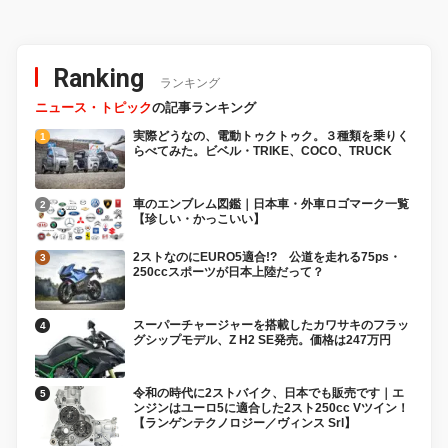
Ranking
ランキング
ニュース・トピック
の記事ランキング
実際どうなの、電動トゥクトゥク。３種類を乗りく
らべてみた。ビベル・TRIKE、COCO、TRUCK
車のエンブレム図鑑｜日本車・外車ロゴマーク一覧
【珍しい・かっこいい】
2ストなのにEURO5適合!? 公道を走れる75ps・
250ccスポーツが日本上陸だって？
スーパーチャージャーを搭載したカワサキのフラッ
グシップモデル、Z H2 SE発売。価格は247万円
令和の時代に2ストバイク、日本でも販売です｜エ
ンジンはユーロ5に適合した2スト250cc Vツイン！
【ランゲンテクノロジー／ヴィンス Srl】