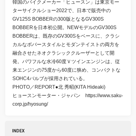
韓国のバイクメーカー「ヒュースン」は東京モー
ターサイクルショー2022で、日本で販売中の
GV125S BOBBERの300版となるGV300S
BOBBERを日本初公開。NEWモデルのGV300S
BOBBERは、既存のGV300Sをベースに、クラシ
カルなボバースタイルとモダンテイストの両方を
融合させたネオクラシッククルーザーとして開
発。パワフルな水冷60度Ｖツインエンジンは、従
来エンジンの75度から60度に狭め、コンパクトな
SOHC4バルブが採用されている。
PHOTO／REPORT●北 秀昭(KITA Hideaki)
ヒョースンモーター・ジャパン https://www.saku-
corp.jp/hyosung/
INDEX