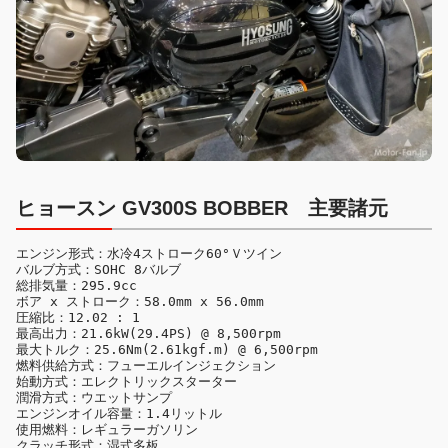
ヒョースン GV300S BOBBER 主要諸元
エンジン形式：水冷4ストローク60°Ｖツイン

バルブ方式：SOHC 8バルブ

総排気量：295.9cc

ボア x ストローク：58.0mm x 56.0mm

圧縮比：12.02 : 1

最高出力：21.6kW(29.4PS) @ 8,500rpm

最大トルク：25.6Nm(2.61kgf.m) @ 6,500rpm

燃料供給方式：フューエルインジェクション

始動方式：エレクトリックスターター

潤滑方式：ウエットサンプ

エンジンオイル容量：1.4リットル

使用燃料：レギュラーガソリン

クラッチ形式：湿式多板
