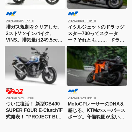
2026/08/05 15:10
2026/08/01 10:10
排ガス規制をクリアした、
イタルジェットのドラッグ
2ストVツインバイク、
スター700ってスクータ
VINS。排気量は249.5cc、
ー？それとも……。ドラッ
83HPを絞り出す。そのエ
グスター700ツイン・リミ
ンジンの技術とは
テッドエディション試乗記
2026/07/29 13:00
2026/07/29 09:10
ついに復活！ 新型CB400
MotoGPレーサーのDNAを
SUPER FOUR E-Clutch正
感じる、KTMのスーパース
式発表！ “PROJECT BIG-
ポーツ。守備範囲が広い史
1″の伝説が帰ってきた
上最高のパラレルツイン
「KTM 990RC R 試乗記」