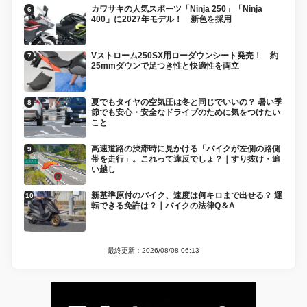
カワサキの人気スポーツ「Ninja 250」「Ninja
400」に2027年モデル！ 新色を採用
Vストローム250SX用ローダウンシート発売！ 約
25mmダウンで足つき性と快適性を両立
夏でもタイヤの空気圧は冬と同じでいいの？ 暑い季
節でも安心・安全なドライブのために気をつけたい
こと
高速道路の渋滞時に見かける「バイクが左側の路側
帯を走行」。これって違反でしょ？｜すり抜け・追
い越し
新基準原付のバイク、速度は何キロまで出せる？ 運
転できる免許は？｜バイクの法律Q＆A
最終更新：2026/08/08 06:13