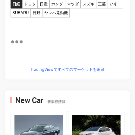
日経
トヨタ
日産
ホンダ
マツダ
スズキ
三菱
いすゞ
SUBARU
日野
ヤマハ発動機
TradingViewですべてのマーケットを追跡
New Car
新車種情報