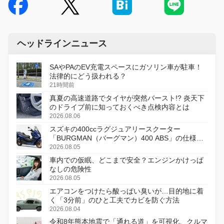
ヘッドラインニュース
SAやPAのEV充電スペースにガソリン車が駐車！
法律的にどう扱われる？
21時間前
真夏の高速道路でタイヤが突然バースト!? 炎天下
のドライブ前に知っておくべき点検内容とは
2026.08.06
スズキの400ccラグジュアリースクーター
「BURGMAN（バーグマン）400 ABS」の仕様を
変更し、8月18日に発売
2026.08.05
車内での仮眠、どこまで安全？エンジンかけっぱ
なしの危険性
2026.08.05
エアコンをつけたら酸っぱい臭いが…目的地に着
く「3分前」のひと工夫でカビを防ぐ方法
2026.08.04
令和8年熊本地震で「通れる道」を可視化、クルマ