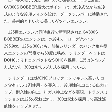
日本導入モデルは、新排ガス規制のユーロ5に適合。
GV300S BOBBER最大のポイントは、水冷式ながら空冷
式のような冷却フィンを設け、ダークシルバーに塗装され
た、芸術的ともいえる美しいVツインエンジン。
125用エンジンと同時進行で新開発されたGV300S
BOBBERのエンジンは、水冷4ストロークVツイン
295.9cc。125＆300とも、前後シリンダーのバンク角を従
来エンジンの75度から60度に狭め、シリンダーヘッドは
DOHCよりもコンパクトなSOHCを採用。125は3バルブ
方式だが、300は4バルブ方式を採用している。
シリンダーにはMONOブロック（メッキレス高シリコ
ン含有アルミ剤使用）を導入し、冷却性向上による出力ア
ップ、耐久性の向上、排ガス抑止などを実現。トランスミ
ッションは125の5速に対し、300は6速を採用して高速巡
航性をアップさせた。