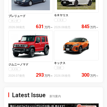
ＧＲヤリス
プレリュード
トヨタ
ホンダ
631
845
2026.08発売
万円
～
2026.08発売
万円
～
キックス
ジムニーノマド
日産
スズキ
293
300
2026.07発売
万円
～
2026.06発売
万円
～
Latest Issue
新刊案内