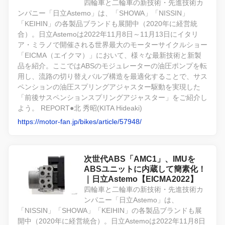
四輪車と二輪車の新技術・先進技術カ
ンパニー「日立Astemo」は、「SHOWA」「NISSIN」
「KEIHIN」の各製品ブランドも展開中（2020年に経営統
合）。日立Astemoは2022年11月8日～11月13日にイタリ
ア・ミラノで開催される世界最大のモーターサイクルショー
「EICMA（エイクマ）」において、様々な最新技術と新製
品を紹介。ここではABSのモジュレーターの油圧ポンプを転
用し、流路の切り替えバルブ構造を最適化することで、サス
ペンションの油圧スプリングアジャスター駆動を実現した
「前後サスペンションスプリングアジャスター」をご紹介し
よう。 REPORT●北 秀昭(KITA Hideaki)
https://motor-fan.jp/bikes/article/57948/
次世代ABS「AMC1」、IMUを
ABSユニットに内蔵して簡素化！
｜日立Astemo【EICMA2022】
四輪車と二輪車の新技術・先進技術カ
ンパニー「日立Astemo」は、
「NISSIN」「SHOWA」「KEIHIN」の各製品ブランドも展
開中（2020年に経営統合）。日立Astemoは2022年11月8日