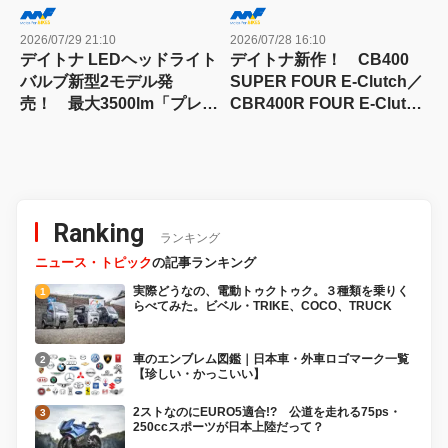
2026/07/29 21:10
2026/07/28 16:10
デイトナ LEDヘッドライト
デイトナ新作！ CB400
バルブ新型2モデル発
SUPER FOUR E-Clutch／
売！ 最大3500lm「プレシ
CBR400R FOUR E-Clutch
ャス・レイ ZX」とファン
用カスタムパーツ発売
レス「R2」登場
Ranking
ランキング
ニュース・トピック
の記事ランキング
実際どうなの、電動トゥクトゥク。３種類を乗りく
らべてみた。ビベル・TRIKE、COCO、TRUCK
車のエンブレム図鑑｜日本車・外車ロゴマーク一覧
【珍しい・かっこいい】
2ストなのにEURO5適合!? 公道を走れる75ps・
250ccスポーツが日本上陸だって？