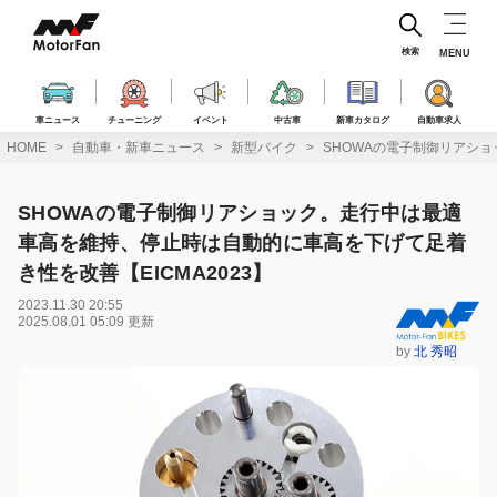
コ
ン
テ
検索
MENU
ン
ツ
へ
車ニュース
チューニング
イベント
中古車
新車カタログ
自動車求人
ス
HOME
自動車・新車ニュース
新型バイク
SHOWAの電子制御リアショ
キ
ッ
プ
SHOWAの電子制御リアショック。走行中は最適
車高を維持、停止時は自動的に車高を下げて足着
き性を改善【EICMA2023】
2023.11.30 20:55
2025.08.01 05:09 更新
by
北 秀昭