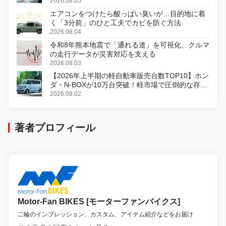
2026.08.05
エアコンをつけたら酸っぱい臭いが…目的地に着
く「3分前」のひと工夫でカビを防ぐ方法
2026.08.04
令和8年熊本地震で「通れる道」を可視化、クルマ
の走行データが災害対応を支える
2026.08.03
【2026年上半期の軽自動車販売台数TOP10】ホン
ダ・N-BOXが10万台突破！軽市場で圧倒的な存在
感
2026.08.02
著者プロフィール
Motor-Fan BIKES [モーターファンバイクス]
二輪のインプレッション、カスタム、アイテム紹介などをお届け