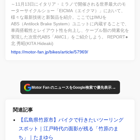
～11月13日にイタリア・ミラノで開催される世界最大のモ
ーターサイクルショー「EICMA（エイクマ）」において、
様々な最新技術と新製品を紹介。ここではIMUを
ABS（Antilock Brake System）ユニットに内蔵することで、
車両搭載性とレイアウト性を向上し、ケーブル類の簡素化を
実現した次世代ABS「AMC1」をご紹介しよう。 REPORT●
北 秀昭(KITA Hideaki)
https://motor-fan.jp/bikes/article/57969/
→
Motor Fan のニュースをGoogle検索で優先表示
関連記事
【広島県竹原市】バイクで行きたいツーリング
スポット｜江戸時代の面影が残る「竹原のま
ち」｜たまゆら