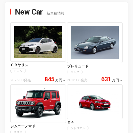
New Car
新車種情報
ＧＲヤリス
プレリュード
トヨタ
ホンダ
845
631
2026.08発売
万円
～
2026.08発売
万円
～
Ｃ４
ジムニーノマド
シトロエン
スズキ