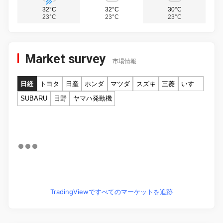
32°C
32°C
30°C
23°C
23°C
23°C
Market survey
市場情報
日経
トヨタ
日産
ホンダ
マツダ
スズキ
三菱
いすゞ
SUBARU
日野
ヤマハ発動機
TradingViewですべてのマーケットを追跡