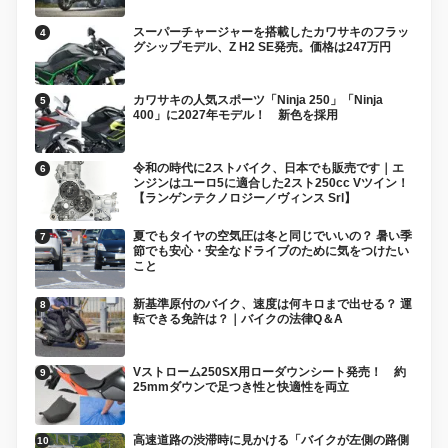
スーパーチャージャーを搭載したカワサキのフラッ
グシップモデル、Z H2 SE発売。価格は247万円
カワサキの人気スポーツ「Ninja 250」「Ninja
400」に2027年モデル！ 新色を採用
令和の時代に2ストバイク、日本でも販売です｜エ
ンジンはユーロ5に適合した2スト250cc Vツイン！
【ランゲンテクノロジー／ヴィンス Srl】
夏でもタイヤの空気圧は冬と同じでいいの？ 暑い季
節でも安心・安全なドライブのために気をつけたい
こと
新基準原付のバイク、速度は何キロまで出せる？ 運
転できる免許は？｜バイクの法律Q＆A
Vストローム250SX用ローダウンシート発売！ 約
25mmダウンで足つき性と快適性を両立
高速道路の渋滞時に見かける「バイクが左側の路側