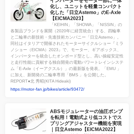
インバーターをモーター部に一体
化し、ユニットを軽量コンパクト
化した「日立Astemo」のE-Axle
【EICMA2023】
「KEIHIN」「SHOWA」「NISSIN」の
各製品ブランドを展開（2020年に経営統合）する、四輪車
と二輪車の新技術・先進技術カンパニー「日立Astemo」。
同社はイタリアで開催されたモーターサイクルショー『ミラ
ノショー（EICMA）2023』で、モーター、ギアボックス、
インバーターを統合したオンボード型とし、高い操縦安定性
と走行性能に貢献する独自開発の電動パワートレインシステ
ム「E-Axle（イーアクスル）」の最新版を発表。「EMU 」
に加え、新開発の二輪車専用「BMS 」を公開した。
REPORT●北 秀昭(KITA Hideaki)
https://motor-fan.jp/bikes/article/93472/
ABSモジュレーターの油圧ポンプ
を転用！電動式より低コストでス
プリングアジャスター機能を実現
｜日立Astemo【EICMA2022】