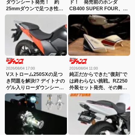
ダウンシート発売！ 約
ド！ 発売前のホンダ
25mmダウンで足つき性と
CB400 SUPER FOUR、デ
快適性を両立
イトナから早くもパーツ７
種類が登場です。
2026/08/04 17:00
2026/08/04 11:00
Vストローム250SXの足つ
純正だからできた“復刻”で
き問題を解決!? デイトナの
は終わらない挑戦。RZ250
ゲル入りローダウンシート
外装セット発売、その舞台
が気になる！
裏とは?