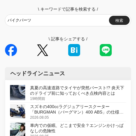
\
キーワードで記事を検索する
/
検索
\
記事をシェアする
/
ヘッドラインニュース
真夏の高速道路でタイヤが突然バースト!? 炎天下
のドライブ前に知っておくべき点検内容とは
19時間前
スズキの400ccラグジュアリースクーター
「BURGMAN（バーグマン）400 ABS」の仕様を
変更し、8月18日に発売
2026.08.05
車内での仮眠、どこまで安全？エンジンかけっぱ
なしの危険性