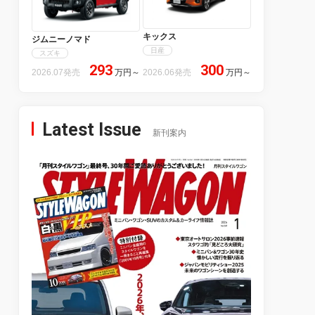
キックス
ジムニーノマド
日産
スズキ
293
300
2026.07発売
万円
～
2026.06発売
万円
～
Latest Issue
新刊案内