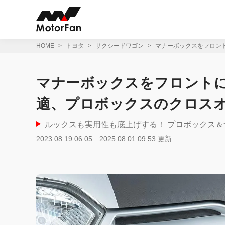
コ
ン
テ
ン
ツ
HOME
トヨタ
サクシードワゴン
マナーボックスをフロント
へ
ス
キ
マナーボックスをフロントに
ッ
プ
適、プロボックスのクロスオ
ルックスも実用性も底上げする！ プロボックス
2023.08.19 06:05
2025.08.01 09:53 更新