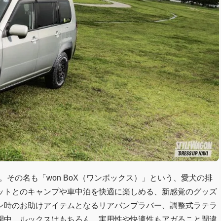
その名も「won BoX（ワンボックス）」という、愛犬の排
ットとのキャンプや車中泊を快適に楽しめる、新感覚のグッズ
ン時のお助けアイテムとなるリアバンプラバー、調整式ラテラ
開中。ルックスはもちろん、実用性や快適性もアガること間違