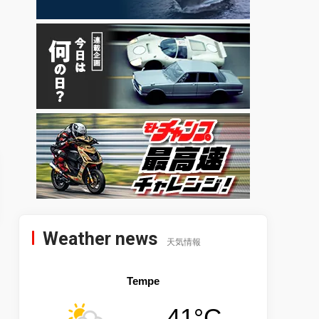
Weather news
天気情報
Tempe
41°C