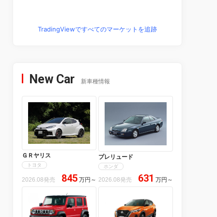
TradingViewですべてのマーケットを追跡
New Car
新車種情報
ＧＲヤリス
プレリュード
トヨタ
ホンダ
845
631
2026.08発売
万円
～
2026.08発売
万円
～