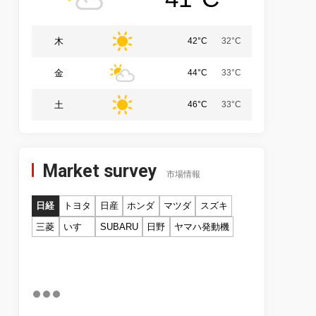
木
42°C
32°C
金
44°C
33°C
土
46°C
33°C
Market survey
市場情報
日経
トヨタ
日産
ホンダ
マツダ
スズキ
三菱
いすゞ
SUBARU
日野
ヤマハ発動機