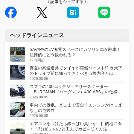
\
記事をシェアする
/
ヘッドラインニュース
SAやPAのEV充電スペースにガソリン車が駐車！
法律的にどう扱われる？
17時間前
真夏の高速道路でタイヤが突然バースト!? 炎天下
のドライブ前に知っておくべき点検内容とは
2026.08.06
スズキの400ccラグジュアリースクーター
「BURGMAN（バーグマン）400 ABS」の仕様を
変更し、8月18日に発売
2026.08.05
車内での仮眠、どこまで安全？エンジンかけっぱ
なしの危険性
2026.08.05
エアコンをつけたら酸っぱい臭いが…目的地に着
く「3分前」のひと工夫でカビを防ぐ方法