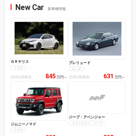
New Car
新車種情報
ＧＲヤリス
プレリュード
トヨタ
ホンダ
845
631
2026.08発売
万円
～
2026.08発売
万円
～
ジープ・アベンジャー
クライスラー・ジープ
ジムニーノマド
スズキ