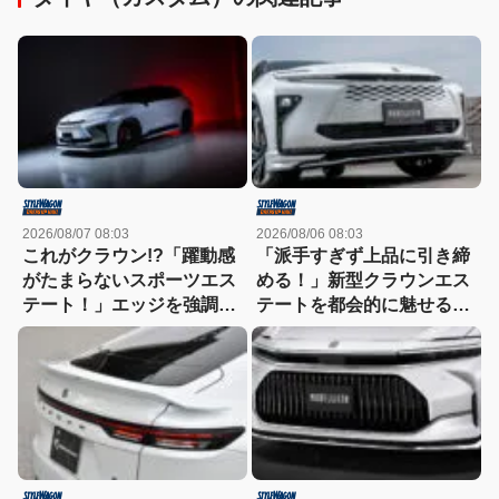
2026/08/07 08:03
2026/08/06 08:03
これがクラウン!?「躍動感
「派手すぎず上品に引き締
がたまらないスポーツエス
める！」新型クラウンエス
テート！」エッジを強調し
テートを都会的に魅せる、
たエアロに22インチホイー
モデリスタのディーラーで
ルで武装
買える流麗スタイル