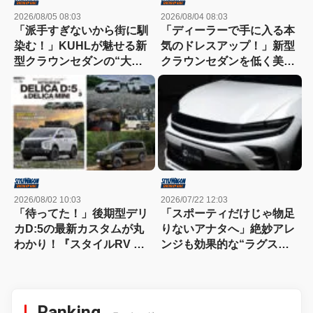
2026/08/05 08:03
2026/08/04 08:03
「派手すぎないから街に馴
「ディーラーで手に入る本
染む！」KUHLが魅せる新
気のドレスアップ！」新型
型クラウンセダンの“大人
クラウンセダンを低く美し
な”薄型フラップエアロ
く魅せるモデリスタの流儀
2026/08/02 10:03
2026/07/22 12:03
「待ってた！」後期型デリ
「スポーティだけじゃ物足
カD:5の最新カスタムが丸
りないアナタへ」絶妙アレ
わかり！『スタイルRV デ
ンジも効果的な“ラグス
リカD:5＆デリカミニ
ポ”を提案
No.3』発売中!!
Ranking