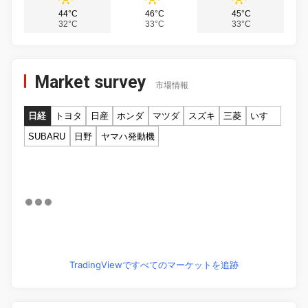
44°C
46°C
45°C
32°C
33°C
33°C
Market survey
市場情報
日経
トヨタ
日産
ホンダ
マツダ
スズキ
三菱
いすゞ
SUBARU
日野
ヤマハ発動機
TradingViewですべてのマーケットを追跡