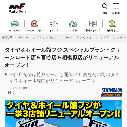
コ
ン
テ
検索
MENU
ン
ツ
へ
車ニュース
チューニング
イベント
中古車
新車カタログ
自動車求人
ス
HOME
チューニング・カスタム
パーツ（カスタム）
タイヤ（カスタム
キ
ッ
タイヤ＆ホイール館フジ スペシャルブランドグリ
プ
ーンロード店＆富谷店＆相模原店がリニューアル
オープン！
一部店舗では特別セールも開催中！ あなたの街のタイ
ヤ＆ホイール専門がリニューアルオープン！
2023.09.22 09:00
【PR】