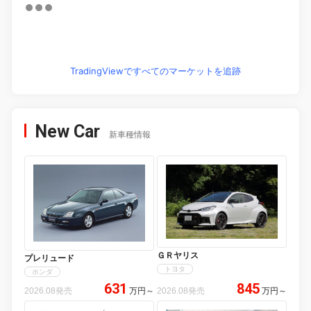
TradingViewですべてのマーケットを追跡
New Car
新車種情報
ＧＲヤリス
プレリュード
トヨタ
ホンダ
631
845
2026.08発売
万円
～
2026.08発売
万円
～