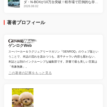
ダ・N-BOXが10万台突破！軽市場で圧倒的な存在
感
2026.08.02
著者プロフィール
ゲンロクWeb
スーパーカー＆ラグジュアリーマガジン『GENROQ』のウェブ版とい
うことで、本誌の流れを汲みつつも、若干チャラい内容も厭わない、
本誌とは別のインクルーシブな編集部です。辞書で最も美しい言葉は
「有象無象」。
この著者の記事をもっと見る