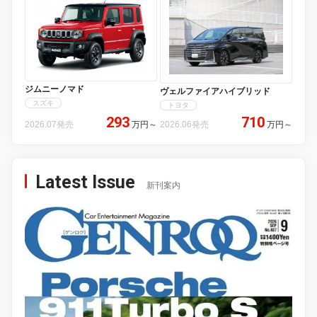
ジムニーノマド
ヴェルファイアハイブリッド
スズキ
トヨタ
293
710
2026.07発売
万円
～
2026.06発売
万円
～
Latest Issue
新刊案内