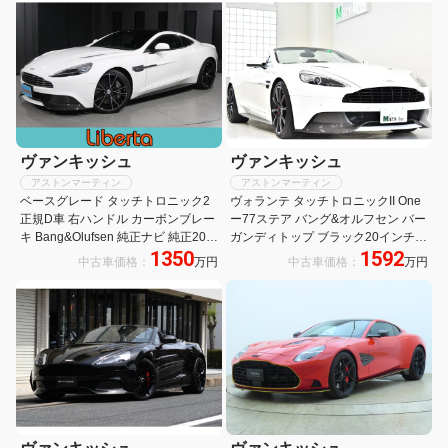
ヴァンキッシュ
ヴァンキッシュ
アストンマーティン
アストンマーティン
ベースグレード タッチトロニック2
ヴォランテ タッチトロニックII One
正規D車 右ハンドル カーボンブレー
ー77ステア バング&オルフセン バー
キ Bang&Olufsen 純正ナビ 純正20イ
ガンディトップ ブラック20インチ
1350
1592
ンチAW バックカメラ ブラックレザ
AW ベンチレーテッドS 赤キャリパ
中古車価格：
万円
中古車価格：
万円
ー シートヒーター/クーラー パワー
ー コントラストS 取説 記録簿 S鍵
シート ETC
右H