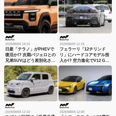
を読み解く
2026/08/05 18:15
2026/08/05 12:16
日産「テラノ」がPHEVで
フェラーリ「12チリンド
復活か!? 次期パジェロとの
リ」にハードコアモデル投
兄弟SUVはどう差別化され
入か!? 空力進化でV12 GT
る？
は新たな領域へ
2026/08/04 12:10
2026/08/04 12:00