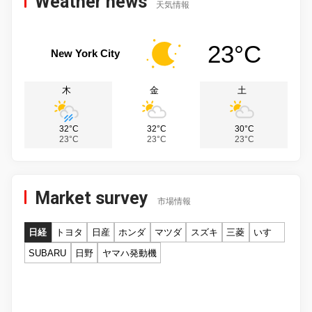
Weather news
天気情報
23°C
New York City
木
金
土
32°C
32°C
30°C
23°C
23°C
23°C
Market survey
市場情報
日経
トヨタ
日産
ホンダ
マツダ
スズキ
三菱
いすゞ
SUBARU
日野
ヤマハ発動機