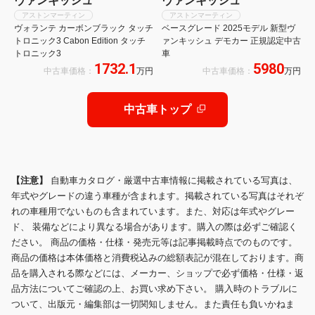
ヴァンキッシュ
ヴァンキッシュ
アストンマーティン
アストンマーティン
ヴォランテ カーボンブラック タッチ
ベースグレード 2025モデル 新型ヴ
トロニック3 Cabon Edition タッチ
ァンキッシュ デモカー 正規認定中古
トロニック3
車
1732.1
5980
中古車価格：
万円
中古車価格：
万円
中古車トップ
【注意】
自動車カタログ・厳選中古車情報に掲載されている写真は、
年式やグレードの違う車種が含まれます。掲載されている写真はそれぞ
れの車種用でないものも含まれています。また、対応は年式やグレー
ド、 装備などにより異なる場合があります。購入の際は必ずご確認く
ださい。 商品の価格・仕様・発売元等は記事掲載時点でのものです。
商品の価格は本体価格と消費税込みの総額表記が混在しております。商
品を購入される際などには、メーカー、ショップで必ず価格・仕様・返
品方法についてご確認の上、お買い求め下さい。 購入時のトラブルに
ついて、出版元・編集部は一切関知しません。また責任も負いかねま