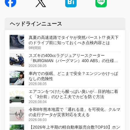
ヘッドラインニュース
真夏の高速道路でタイヤが突然バースト!? 炎天下
のドライブ前に知っておくべき点検内容とは
9時間前
スズキの400ccラグジュアリースクーター
「BURGMAN（バーグマン）400 ABS」の仕様を
変更し、8月18日に発売
2026.08.05
車内での仮眠、どこまで安全？エンジンかけっぱ
なしの危険性
2026.08.05
エアコンをつけたら酸っぱい臭いが…目的地に着
く「3分前」のひと工夫でカビを防ぐ方法
2026.08.04
令和8年熊本地震で「通れる道」を可視化、クルマ
の走行データが災害対応を支える
2026.08.03
【2026年上半期の軽自動車販売台数TOP10】ホン