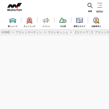
コ
ン
テ
検索
MENU
ン
ツ
へ
車ニュース
チューニング
イベント
中古車
新車カタログ
自動車求人
ス
HOME
アストンマーティン
ヴァンキッシュ
【スクープ！】 アストン
キ
ッ
プ