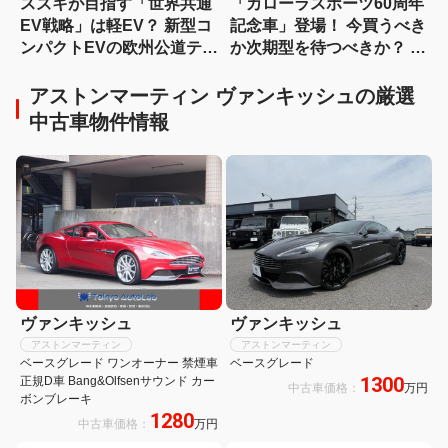
スズキが目指す「世界共通
「カローラスポーツ60周年
EV戦略」は軽EV？ 新型コ
記念車」登場！ 今買うべき
ンパクトEVの欧州公道テス
か次期型を待つべきか？ ハ
トをスクープ
ンマーヘッド採用に期待
アストンマーティン ヴァンキッシュの厳選
中古車物件情報
ヴァンキッシュ
ヴァンキッシュ
アストンマーティン
アストンマーティン
ベースグレード ワンオーナー 禁煙車
ベースグレード
1300
正規D車 Bang&Olfsenサウンド カー
中古車価格：
万円
ボンブレーキ
1280
中古車価格：
万円