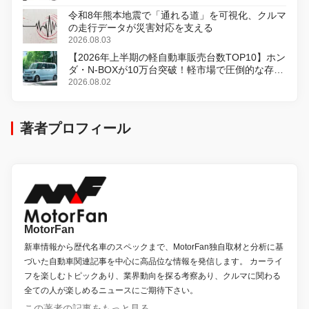
令和8年熊本地震で「通れる道」を可視化、クルマ
の走行データが災害対応を支える
2026.08.03
【2026年上半期の軽自動車販売台数TOP10】ホン
ダ・N-BOXが10万台突破！軽市場で圧倒的な存在
感
2026.08.02
著者プロフィール
MotorFan
新車情報から歴代名車のスペックまで、MotorFan独自取材と分析に基
づいた自動車関連記事を中心に高品位な情報を発信します。 カーライ
フを楽しむトピックあり、業界動向を探る考察あり、クルマに関わる
全ての人が楽しめるニュースにご期待下さい。
この著者の記事をもっと見る