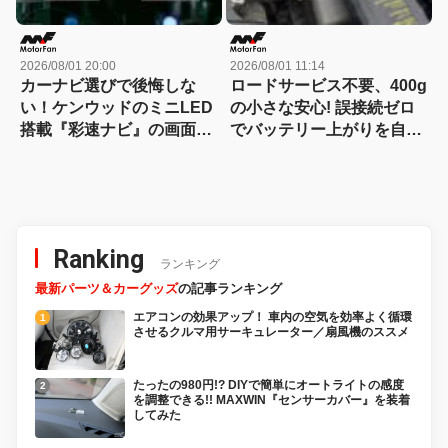
2026/08/01 20:00
2026/08/01 11:14
カーナビ選びで後悔しな
ロードサービス不要、400g
い！ケンウッドのミニLED
の小さな安心! 誤接続ゼロ
搭載『彩速ナビ』の画面の
でバッテリー上がりを自力
良さは店頭で一目瞭然？
で即解決できるコンパクト
な保護回路つきジャンプス
ターター登場!【CAR
MONO図鑑】
Ranking
ランキング
最新パーツ＆カーグッズ
の記事ランキング
エアコンの効果アップ！ 車内の空気を効率よく循環
させるクルマ用サーキュレーター／扇風機のススメ
たったの980円!? DIYで簡単にオートライトの感度
を調整できる!! MAXWIN『センサーカバー』を装着
してみた