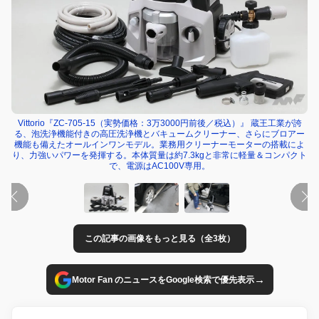
Vittorio『ZC-705-15（実勢価格：3万3000円前後／税込）』 蔵王工業が誇
る、泡洗浄機能付きの高圧洗浄機とバキュームクリーナー、さらにブロアー
機能も備えたオールインワンモデル。業務用クリーナーモーターの搭載によ
り、力強いパワーを発揮する。本体質量は約7.3kgと非常に軽量＆コンパクト
で、電源はAC100V専用。
この記事の画像をもっと見る（全3枚）
→
Motor Fan のニュースをGoogle検索で優先表示