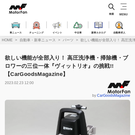
コ
ン
テ
検索
MENU
ン
ツ
へ
車ニュース
チューニング
イベント
中古車
新車カタログ
自動車求人
ス
HOME
自動車・新車ニュース
パーツ
欲しい機能が全部入り！ 高圧洗浄機
キ
ッ
プ
欲しい機能が全部入り！ 高圧洗浄機・掃除機・ブ
ロワーの三位一体『ヴィットリオ』の挑戦!!
【CarGoodsMagazine】
2023.02.23 12:00
by
CarGoodsMagazine