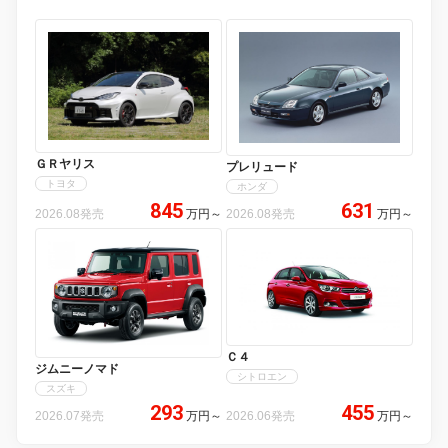
ＧＲヤリス
プレリュード
トヨタ
ホンダ
845
631
2026.08発売
万円
～
2026.08発売
万円
～
Ｃ４
ジムニーノマド
シトロエン
スズキ
293
455
2026.07発売
万円
～
2026.06発売
万円
～