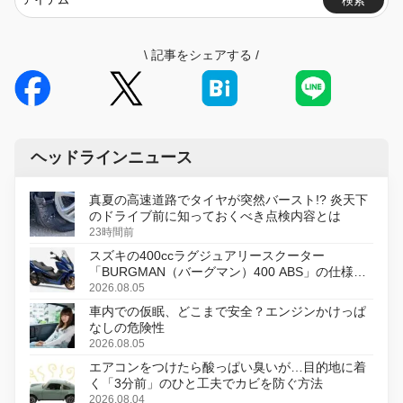
検索
\
記事をシェアする
/
ヘッドラインニュース
真夏の高速道路でタイヤが突然バースト!? 炎天下
のドライブ前に知っておくべき点検内容とは
23時間前
スズキの400ccラグジュアリースクーター
「BURGMAN（バーグマン）400 ABS」の仕様を
変更し、8月18日に発売
2026.08.05
車内での仮眠、どこまで安全？エンジンかけっぱ
なしの危険性
2026.08.05
エアコンをつけたら酸っぱい臭いが…目的地に着
く「3分前」のひと工夫でカビを防ぐ方法
2026.08.04