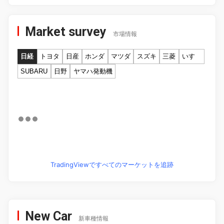
Market survey
市場情報
日経
トヨタ
日産
ホンダ
マツダ
スズキ
三菱
いすゞ
SUBARU
日野
ヤマハ発動機
TradingViewですべてのマーケットを追跡
New Car
新車種情報