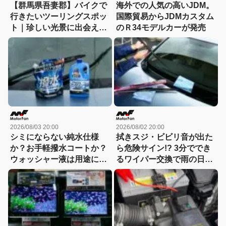
【群馬県吾妻郡】バイクで
海外での人気の高いJDM。
行きたいツーリングスポッ
国際貿易からJDMカスタム
ト｜珍しい光景に出会える
のＲ34モデルカーが発売
「チャツボミゴケ公園」
2026/08/03 20:00
2026/08/02 20:00
シミにならない純水仕様
拭きスジ・ビビリ音が出た
か？お手軽撥水コートか？
ら危険サイン!? 3分ででき
ウォッシャー液は用途に合
るワイパー交換で雨の日の
わせて選ぶ時代
視界が激変！