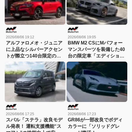
2026/08/06 19:12
2026/08/06 19:05
アルファロメオ・ジュニア
BMW M2 CSにMパフォー
に上品なシルバーアクセン
マンスパーツを装備した40
トが際立つ140台限定の
台の限定車「エディショ
「スポルト スペチアーレ」
ン・エッジ」が登場！
が登場！
2026/08/06 17:25
2026/08/06 17:23
スバル「ステラ」改良モデ
GR86が一部改良でボディ
ル発表！ 運転支援機能“ス
カラーに「ソリッドグレ