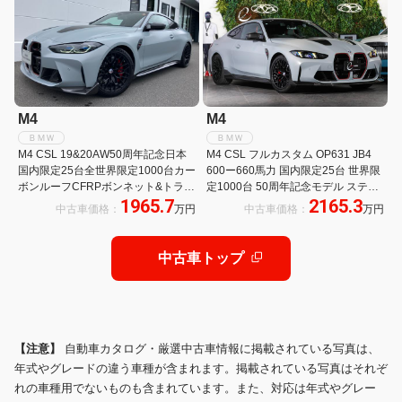
M4
M4
ＢＭＷ
ＢＭＷ
M4 CSL 19&20AW50周年記念日本
M4 CSL フルカスタム OP631 JB4
国内限定25台全世界限定1000台カー
600ー660馬力 国内限定25台 世界限
ボンルーフCFRPボンネット&トラン
定1000台 50周年記念モデル ステル
1965.7
2165.3
クMカーボンフルバケットシートM
スボディーPPF SLISTOドライカー
中古車価格：
万円
中古車価格：
万円
カーボンセラミックブレーキCSL専
ボンエアインテーク ドライカーボン
用サスペンション禁煙認定中古車
エアロ
中古車トップ
【注意】
自動車カタログ・厳選中古車情報に掲載されている写真は、
年式やグレードの違う車種が含まれます。掲載されている写真はそれぞ
れの車種用でないものも含まれています。また、対応は年式やグレー