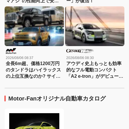
マアシ”の性能向上で安心
ー」が復活！
感さらにアップ
2026/08/06 08:37
2026/08/06 08:30
全長6m超、価格1200万円
アウディ史上もっとも効率
のタンドラはハイラックス
的なフル電動コンパクト
の上位互換なのか? サイ
「A2 e-tron」がデビュー前
ズ・装備・走り・価格を徹
にテスト写真を公開
底比較して分かった決定的
な違い 【新型ハイラックス
Motor-Fanオリジナル自動車カタログ
徹底比較】