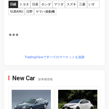
日経
トヨタ
日産
ホンダ
マツダ
スズキ
三菱
いすゞ
SUBARU
日野
ヤマハ発動機
TradingViewですべてのマーケットを追跡
New Car
新車種情報