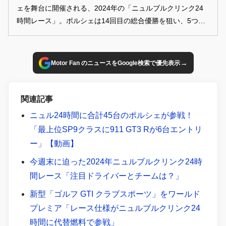
ェを舞台に開催される、2024年の「ニュルブルクリンク24
時間レース」。ポルシェは14回目の総合優勝を狙い、5つの
カスタマーチームが6台の911 GT3 Rでエントリー。世界中
のマニュファクチャラーのGT3が勢揃いする頂上決戦におい
て、14回目の総合優勝を狙う。
→
Motor Fan のニュースをGoogle検索で優先表示
関連記事
ニュル24時間に合計45台のポルシェが参戦！
「最上位SP9クラスに911 GT3 Rが6台エントリ
ー」【動画】
今週末に迫った2024年ニュルブルクリンク24時
間レース「注目ドライバーとチームは？」
新型「ゴルフ GTI クラブスポーツ」をワールド
プレミア「レース仕様がニュルブルクリンク24
時間に代替燃料で参戦」