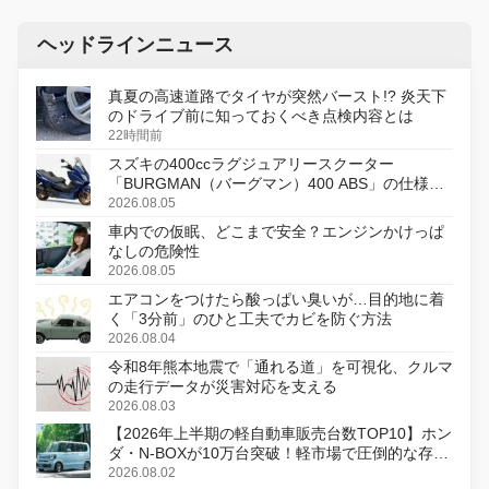
ヘッドラインニュース
真夏の高速道路でタイヤが突然バースト!? 炎天下
のドライブ前に知っておくべき点検内容とは
22時間前
スズキの400ccラグジュアリースクーター
「BURGMAN（バーグマン）400 ABS」の仕様を
変更し、8月18日に発売
2026.08.05
車内での仮眠、どこまで安全？エンジンかけっぱ
なしの危険性
2026.08.05
エアコンをつけたら酸っぱい臭いが…目的地に着
く「3分前」のひと工夫でカビを防ぐ方法
2026.08.04
令和8年熊本地震で「通れる道」を可視化、クルマ
の走行データが災害対応を支える
2026.08.03
【2026年上半期の軽自動車販売台数TOP10】ホン
ダ・N-BOXが10万台突破！軽市場で圧倒的な存在
感
2026.08.02