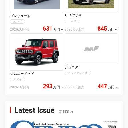
ＧＲヤリス
プレリュード
トヨタ
ホンダ
631
845
2026.08発売
万円
～
2026.08発売
万円
～
ジュニア
アルファロメオ
ジムニーノマド
スズキ
293
447
2026.07発売
万円
～
2026.06発売
万円
～
Latest Issue
新刊案内