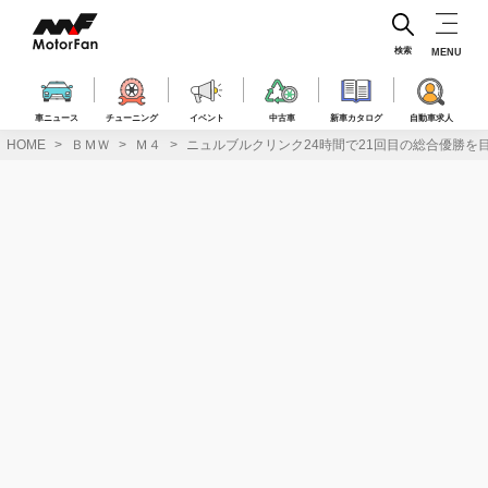
コ
ン
テ
検索
MENU
ン
ツ
へ
車ニュース
チューニング
イベント
中古車
新車カタログ
自動車求人
ス
HOME
ＢＭＷ
Ｍ４
ニュルブルクリンク24時間で21回目の総合優勝を
キ
ッ
プ