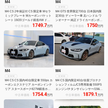
M4
M4
ＢＭＷ
ＢＭＷ
M4 CS 2年保証付 CS 限定車 Mセラ
M4 GTS 世界限定700台 日本国内限
ミックブレーキ Mカーボンバケット
定30台 ディーラー車 左ハンドル ワ
シート 19/20ゴールド鍛造AW ドラ
ンオーナー 純正ドライカーボンボン
1749.7
1750
レコ前後 ハーマンK カーボンインテ
ネット(本国取り寄せ)GTS専用設計
中古車価格：
万円
中古車価格：
万円
リア 弊社下取り車 ワンオーナー 禁
カーボンセラミックブレーキ アシッ
煙車 認定中古車
ド・オレンジロールバー チタン製マ
フラー フルバケットシート
M4
M4
ＢＭＷ
ＢＭＷ
M4 CS CS 国内40台限定車 550ps カ
M4 CS 国内限定40台/全面プロテク
ーボンエクステリア カーボンインテ
ションフィルム/CS専用装備 550PS
リア スタースポーク827M鍛造ホイ
エンジン/チタンサイレンサー/19&20
1754.4
1879.1
ール H&Rハイトアジャストスプリン
インチ鍛造ホイル/キドニーグリ
中古車価格：
万円
中古車価格：
万円
グ 強化エンジンマウント 専用スタビ
ル/CFRPセンターコンソール/ロゴ入
カーボンボンネット
り専用シート