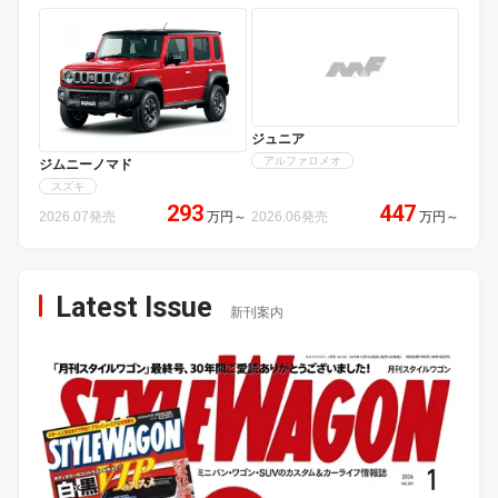
ジュニア
アルファロメオ
ジムニーノマド
スズキ
293
447
2026.07発売
万円
～
2026.06発売
万円
～
Latest Issue
新刊案内