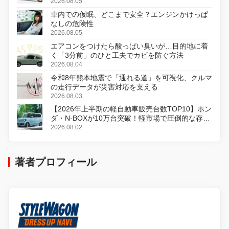
変更し、8月18日に発売
2026.08.05
車内での仮眠、どこまで安全？エンジンかけっぱ
なしの危険性
2026.08.05
エアコンをつけたら酸っぱい臭いが…目的地に着
く「3分前」のひと工夫でカビを防ぐ方法
2026.08.04
令和8年熊本地震で「通れる道」を可視化、クルマ
の走行データが災害対応を支える
2026.08.03
【2026年上半期の軽自動車販売台数TOP10】ホン
ダ・N-BOXが10万台突破！軽市場で圧倒的な存在
感
2026.08.02
著者プロフィール