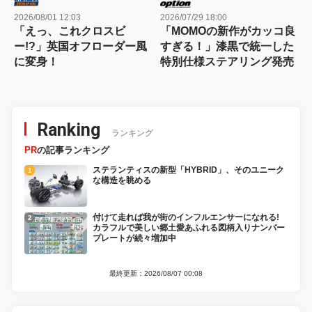
2026/08/01 12:03
2026/07/29 18:00
「えっ、これクロスビ
「MOMOの新作がカッコ良
ー!?」英国オフローダー風
すぎる！」漆黒で統一した
に変身！
特別仕様ステアリング発売
Ranking
ランキング
PR
の記事ランキング
ステランティスの新型「HYBRID」、そのユニーク
な構造を眺める
付けて走れば我が街のインフルエンサーになれる!
カラフルで美しい郷土愛あふれる図柄入りナンバー
プレートが続々増加中
最終更新：2026/08/07 00:08