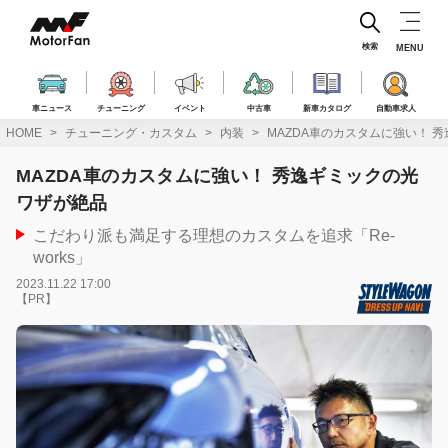
コ
ン
テ
検索
MENU
ン
ツ
へ
車ニュース
チューニング
イベント
中古車
新車カタログ
自動車求人
ス
HOME
チューニング・カスタム
内装
MAZDA車のカスタムに強い！ 
キ
ッ
MAZDA車のカスタムに強い！ 秀逸ギミックの光
プ
ワザが絶品
こだわり派も満足する理想のカスタムを追求「Re-
works」
2023.11.22 17:00
【PR】