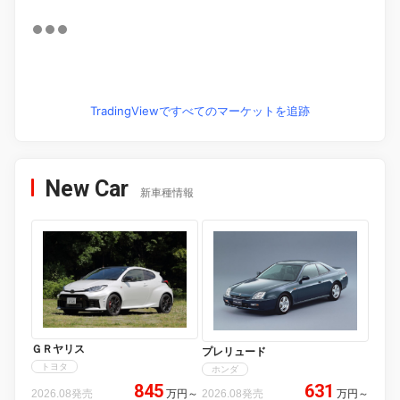
TradingViewですべてのマーケットを追跡
New Car
新車種情報
ＧＲヤリス
プレリュード
トヨタ
ホンダ
845
631
2026.08発売
万円
～
2026.08発売
万円
～