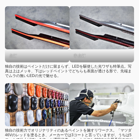
点灯
非点灯
独自の技術はペイントだけに留まらず、LEDを駆使した光ワザも特筆点。写
真は上はメッキ、下はレッドペイントでどちらも表面が透ける形で、先端ま
でムラの無いLEDの光で魅せる。
独自の技術力でオリジナリティのあるペイントを施すリワークス。「マツダ
46Vのレッドを塗るとき、メーカーでは3コートと言っていますが、うちは5