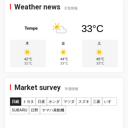
Weather news
天気情報
33°C
Tempe
木
金
土
42°C
44°C
45°C
31°C
33°C
33°C
Market survey
市場情報
日経
トヨタ
日産
ホンダ
マツダ
スズキ
三菱
いすゞ
SUBARU
日野
ヤマハ発動機