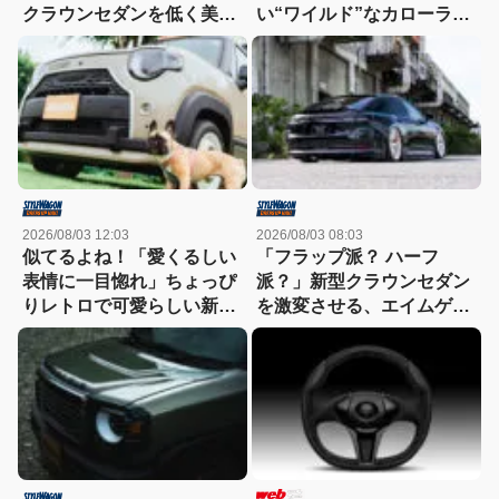
クラウンセダンを低く美し
い“ワイルド”なカローラク
く魅せるモデリスタの流儀
ロスは366万3000円〜
2026/08/03 12:03
2026/08/03 08:03
似てるよね！「愛くるしい
「フラップ派？ ハーフ
表情に一目惚れ」ちょっぴ
派？」新型クラウンセダン
りレトロで可愛らしい新型
を激変させる、エイムゲイ
クロスビーはいかが？
ンの“本気すぎる2つの選択
肢+1つ”