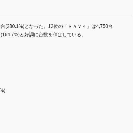
(280.1%)となった。12位の「ＲＡＶ４」は4,750台
5台(164.7%)と好調に台数を伸ばしている。
%)