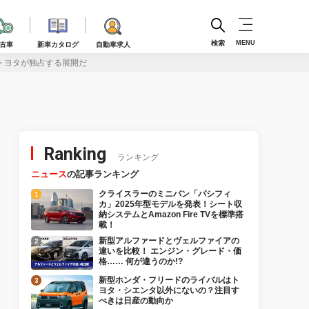
検索
MENU
古車
新車カタログ
自動車求人
をトヨタが独占する展開だ
Ranking
ランキング
ニュース
の記事ランキング
クライスラーのミニバン「パシフィ
カ」2025年型モデルを発表！シート収
納システムとAmazon Fire TVを標準搭
載！
新型アルファードとヴェルファイアの
違いを比較！ エンジン・グレード・価
格…… 何が違うのか!?
新型ホンダ・フリードのライバルはト
ヨタ・シエンタ以外にないの？注目す
べきは日産の動向か