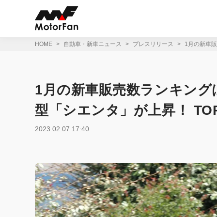
コ
ン
テ
ン
ツ
HOME
自動車・新車ニュース
プレスリリース
1月の新車
へ
ス
キ
ッ
1月の新車販売数ランキング
プ
型「シエンタ」が上昇！ T
2023.02.07 17:40