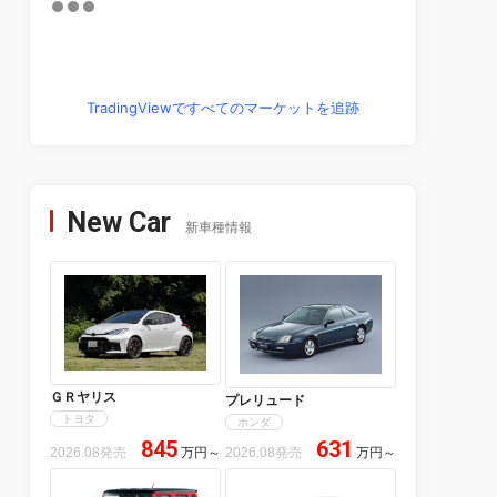
TradingViewですべてのマーケットを追跡
New Car
新車種情報
ＧＲヤリス
プレリュード
トヨタ
ホンダ
845
631
2026.08発売
万円
～
2026.08発売
万円
～