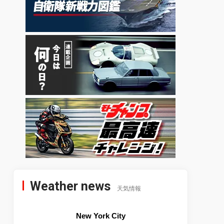
Weather news
天気情報
New York City