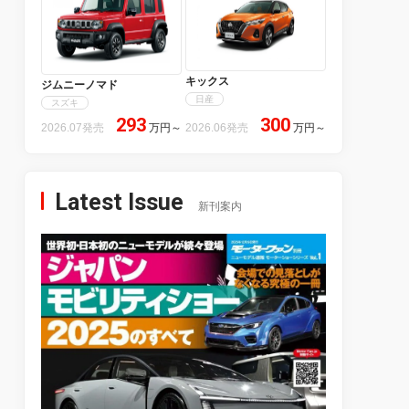
キックス
ジムニーノマド
日産
スズキ
293
300
2026.07発売
万円
～
2026.06発売
万円
～
Latest Issue
新刊案内