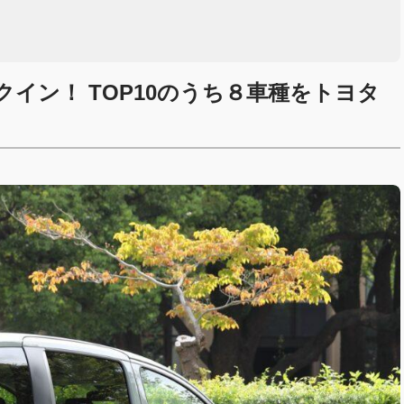
イン！ TOP10のうち８車種をトヨタ