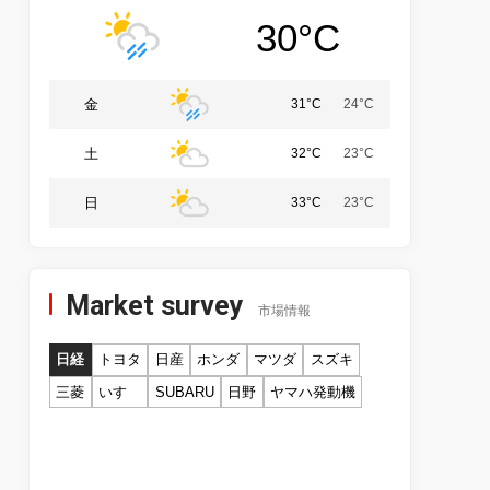
30°C
金
31°C
24°C
土
32°C
23°C
日
33°C
23°C
Market survey
市場情報
日経
トヨタ
日産
ホンダ
マツダ
スズキ
三菱
いすゞ
SUBARU
日野
ヤマハ発動機