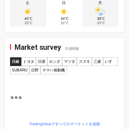
土
日
月
45°C
44°C
38°C
33°C
32°C
33°C
Market survey
市場情報
日経
トヨタ
日産
ホンダ
マツダ
スズキ
三菱
いすゞ
SUBARU
日野
ヤマハ発動機
TradingViewですべてのマーケットを追跡