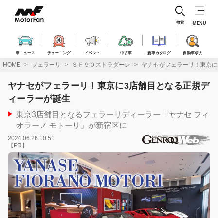
コ
ン
テ
検索
MENU
ン
ツ
へ
車ニュース
チューニング
イベント
中古車
新車カタログ
自動車求人
ス
HOME
フェラーリ
ＳＦ９０ストラダーレ
ヤナセがフェラーリ！東京に
キ
ッ
ヤナセがフェラーリ！東京に3店舗目となる正規デ
プ
ィーラーが誕生
東京3店舗目となるフェラーリディーラー「ヤナセ フィ
オラーノ モトーリ」が新宿区に
2024.06.26 10:51
【PR】