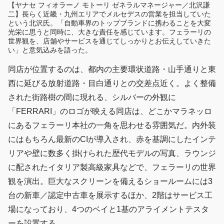
【ヤナセ フィオラーノ モトーリ ゼネラルマネージャー／北沢謙
二】長らく近畿・九州エリアでメルセデスの営業を担当していた
という北沢氏。「自動車界のトップブランドに携わることを大変
光栄に思うと同時に、大きな責任を感じています。フェラーリの
世界観を、店舗やサービスを通じてしっかりとお伝えしていきた
い」と意気込みを語った。
同店が位置するのは、都内の主要環状道路・山手通りと東
西に延びる放射道路・目白通りとの交差点近く。よく整備
された街路樹の間に現れる、シルバーの外観に
「FERRARI」のロゴが映える同店は、どこかマラネッロ
にあるフェラーリ本社の一角を思わせる雰囲気だ。内外装
にはもちろん最新のCIが導入され、赤を基調にしたインテ
リアや壁に数多く掛けられた歴代モデルの写真、ラウンジ
に配されたイタリア製高級家具などで、フェラーリの世界
観を演出。巨大なスクリーンを備えるショールームには3
台の新車／認定中古車を展示するほか、2階はサービス工
場になっており、4つのベイと1基のアライメントテスタ
ーを設置する。