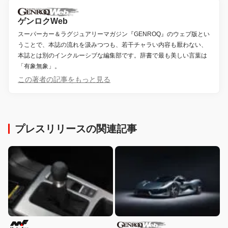
ゲンロクWeb
スーパーカー＆ラグジュアリーマガジン『GENROQ』のウェブ版とい
うことで、本誌の流れを汲みつつも、若干チャラい内容も厭わない、
本誌とは別のインクルーシブな編集部です。辞書で最も美しい言葉は
「有象無象」。
この著者の記事をもっと見る
プレスリリースの関連記事