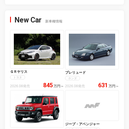
New Car
新車種情報
ＧＲヤリス
プレリュード
トヨタ
ホンダ
845
631
2026.08発売
万円
～
2026.08発売
万円
～
ジープ・アベンジャー