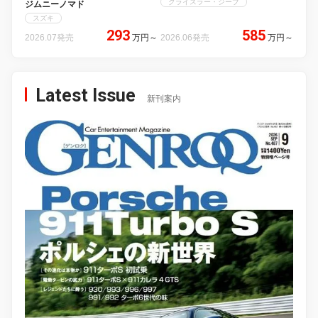
クライスラー・ジープ
ジムニーノマド
スズキ
293
585
2026.07発売
万円
～
2026.06発売
万円
～
Latest Issue
新刊案内