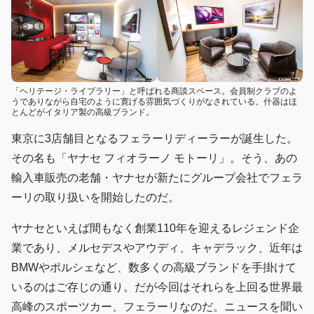
「ヘリテージ・ライブラリー」と呼ばれる商談スペース。会員制クラブのよ
うでありながら自宅のように寛げる雰囲気づくりがなされている。什器はほ
とんどがイタリア製の高級ブランド。
東京に3店舗目となるフェラーリディーラーが誕生した。
その名も「ヤナセ フィオラーノ モトーリ」。そう、あの
輸入車販売の老舗・ヤナセが新たにグループ会社でフェラ
ーリの取り扱いを開始したのだ。
ヤナセといえば間もなく創業110年を迎えるレジェンド企
業であり、メルセデスやアウディ、キャデラック、近年は
BMWやポルシェなど、数多くの高級ブランドを手掛けて
いるのはご存じの通り。だが今回はそれらを上回る世界最
高峰のスポーツカー、フェラーリなのだ。ニュースを聞い