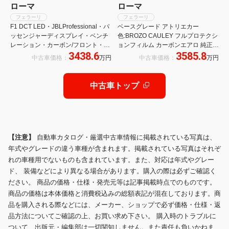
ローマ
ローマ
フェラーリ
フェラーリ
F1 DCT LED・JBLProfessional・パ
ベースグレード アトリエカー
ッセンジャーディスプレイ・ベンチ
色:BROZO CAULEY フルプロテクシ
レーション・カーボン/フロント・サ
ョンフィルム カーボンエアロ 純正
3438.6
3585.8
イド・リア・ハンドル・インテリア
20ブラックAW ブラックキャリパー
中古車価格：
万円
中古車価格：
万円
ペネル・パドルシフト
内装:TORTORA ハーフレザー ADAS
LKA BSM
中古車トップ
【注意】
自動車カタログ・厳選中古車情報に掲載されている写真は、
年式やグレードの違う車種が含まれます。掲載されている写真はそれぞ
れの車種用でないものも含まれています。また、対応は年式やグレー
ド、 装備などにより異なる場合があります。購入の際は必ずご確認く
ださい。 商品の価格・仕様・発売元等は記事掲載時点でのものです。
商品の価格は本体価格と消費税込みの総額表記が混在しております。商
品を購入される際などには、メーカー、ショップで必ず価格・仕様・返
品方法についてご確認の上、お買い求め下さい。 購入時のトラブルに
ついて、出版元・編集部は一切関知しません。また責任も負いかねま