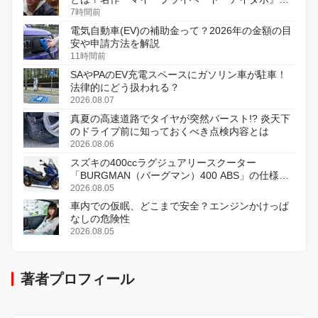
初のデジタルリマスター版で復活
7時間前
電気自動車(EV)の補助金って？2026年の金額の目
安や申請方法を解説
11時間前
SAやPAのEV充電スペースにガソリン車が駐車！
法律的にどう扱われる？
2026.08.07
真夏の高速道路でタイヤが突然バースト!? 炎天下
のドライブ前に知っておくべき点検内容とは
2026.08.06
スズキの400ccラグジュアリースクーター
「BURGMAN（バーグマン）400 ABS」の仕様を
変更し、8月18日に発売
2026.08.05
車内での仮眠、どこまで安全？エンジンかけっぱ
なしの危険性
2026.08.05
著者プロフィール