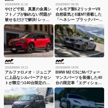
2026/08/08 11:18
2026/08/07 08:30
やけど寸前、真夏の金属シ
イルモア製6.2リッターV8
フトノブが触れない問題が
自然吸気と6速MT搭載した
被せるだけで解決! レッツ
「ヘネシー ブラックバー
ォのシリコンカバーが夏も
ド」がデビュー【動画】
冬も快適すぎる! 【CAR
MONO図鑑】
2026/08/06 19:12
2026/08/06 19:05
アルファロメオ・ジュニア
BMW M2 CSにMパフォー
に上品なシルバーアクセン
マンスパーツを装備した40
トが際立つ140台限定の
台の限定車「エディショ
「スポルト スペチアーレ」
ン・エッジ」が登場！
が登場！