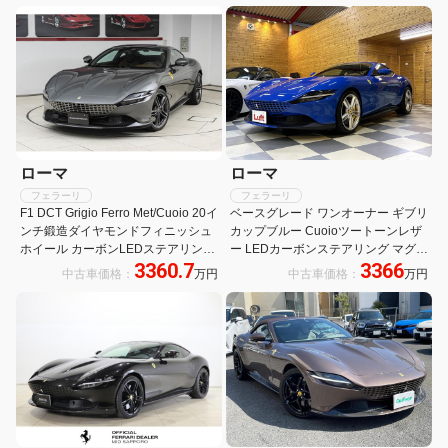
ローマ
ローマ
フェラーリ
フェラーリ
F1 DCT Grigio Ferro Met/Cuoio 20イ
ベースグレード ワンオーナー ギブリ
ンチ鍛造ダイヤモンドフィニッシュ
カップブルー Cuoioツートーンレザ
ホイール カーボンLEDステアリング
ー LEDカーボンステアリング マグネ
3360.7
3366
カーボントンネル ベンチレーション
ライドサスペンション パッセンジャ
中古車価格：
万円
中古車価格：
万円
シート バックレーダー サラウンドビ
ーディスプレイ 20インチ鍛造スポー
ューカメラ
ツホイール