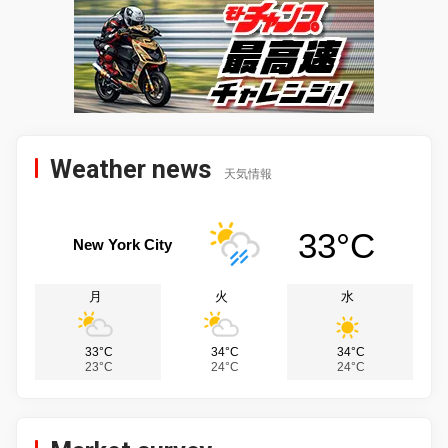
Weather news
天気情報
33°C
New York City
月
火
水
33°C
34°C
34°C
23°C
24°C
24°C