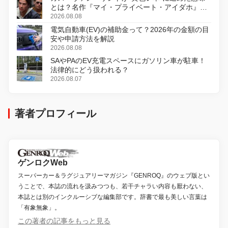
とは？名作『マイ・プライベート・アイダホ』が
初のデジタルリマスター版で復活
2026.08.08
電気自動車(EV)の補助金って？2026年の金額の目
安や申請方法を解説
2026.08.08
SAやPAのEV充電スペースにガソリン車が駐車！
法律的にどう扱われる？
2026.08.07
著者プロフィール
ゲンロクWeb
スーパーカー＆ラグジュアリーマガジン『GENROQ』のウェブ版とい
うことで、本誌の流れを汲みつつも、若干チャラい内容も厭わない、
本誌とは別のインクルーシブな編集部です。辞書で最も美しい言葉は
「有象無象」。
この著者の記事をもっと見る