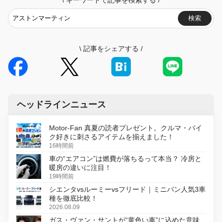
検索
\
記事をシェアする
/
ヘッドラインニュース
Motor-Fan 真夏の読者プレゼント。クルマ・バイ
ク好きに刺さるアイテムを揃えました！
16時間前
車の“エアコン”は燃費が落ちるって本当？ 冷房と
暖房の違いに注目！
19時間前
シエンタvsルーミーvsフリード｜ミニバン人気3車
種を徹底比較！
2026.08.09
ガス・ヴァン・サントが“黄色い車”に込めた意味