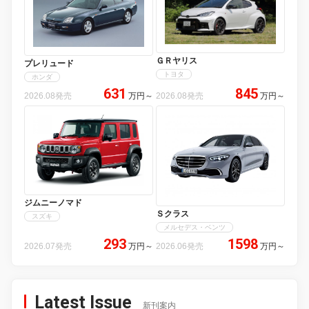
ＧＲヤリス
プレリュード
トヨタ
ホンダ
631
845
2026.08発売
万円
～
2026.08発売
万円
～
ジムニーノマド
Ｓクラス
スズキ
メルセデス・ベンツ
293
1598
2026.07発売
万円
～
2026.06発売
万円
～
Latest Issue
新刊案内