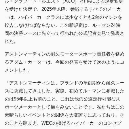
ル・クラブ・ド・ルエスト（ACO）とFIAによる規定変更
を受けた決定で、2025年以降、参戦するすべてのメーカ
ーは、ハイパーカークラスには少なくとも2台のマシンを
投入しなければならない。この新規定は、ル・マン24時
間の決勝レースに先立って行われた公式記者会見で発表さ
れた。
アストンマーティンの耐久モータースポーツ責任者を務め
るアダム・カーターは、今回の発表を受けて次のようにコ
メントした。
「アストンマーティンは、ブランドの草創期から耐久レー
スに挑戦してきました。実際、初めてル・マンに参戦した
のは95年以上も前のこと。これは他の公道走行可能なス
ポーツメーカーとして類をみないことです。私たちはこの
素晴らしいイベントとの関係を大変誇りに思っており、そ
のことを踏まえ、WECの掲げるハイパーカーのコンセプ