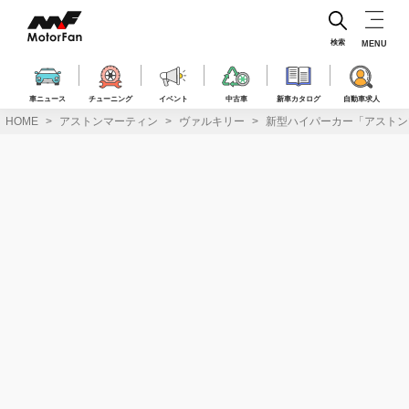
コ
ン
テ
検索
MENU
ン
ツ
へ
車ニュース
チューニング
イベント
中古車
新車カタログ
自動車求人
ス
HOME
アストンマーティン
ヴァルキリー
新型ハイパーカー「アストンマ
キ
ッ
プ