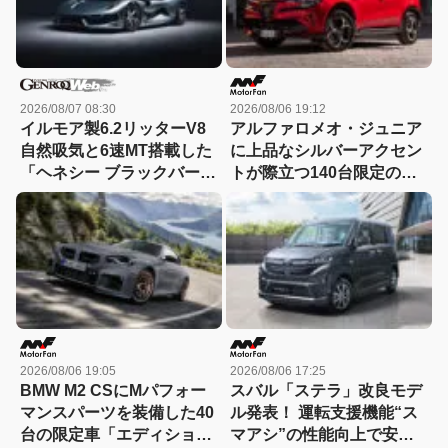
2026/08/07 08:30
2026/08/06 19:12
イルモア製6.2リッターV8
アルファロメオ・ジュニア
自然吸気と6速MT搭載した
に上品なシルバーアクセン
「ヘネシー ブラックバー
トが際立つ140台限定の
ド」がデビュー【動画】
「スポルト スペチアーレ」
が登場！
2026/08/06 19:05
2026/08/06 17:25
BMW M2 CSにMパフォー
スバル「ステラ」改良モデ
マンスパーツを装備した40
ル発表！ 運転支援機能“ス
台の限定車「エディショ
マアシ”の性能向上で安心