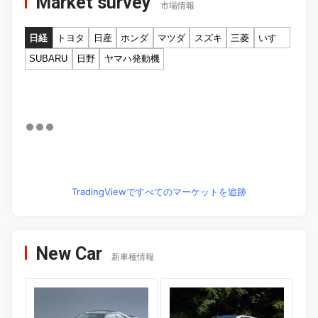
Market survey
市場情報
日経
トヨタ
日産
ホンダ
マツダ
スズキ
三菱
いすゞ
SUBARU
日野
ヤマハ発動機
TradingViewですべてのマーケットを追跡
New Car
新車種情報