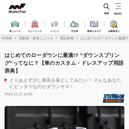
コ
ン
テ
検索
MENU
ン
ツ
へ
車ニュース
チューニング
イベント
中古車
新車カタログ
自動車求人
ス
HOME
自動車・新車ニュース
用語辞典
はじめてのローダウンに最適!?
キ
ッ
プ
はじめてのローダウンに最適!? ”ダウンスプリン
グ”ってなに？【車のカスタム・ドレスアップ用語
辞典】
とりあえず少し車高を落としてみたい！ そんなあなた
にピッタリなのがダウンサス！
2023.12.31 13:00