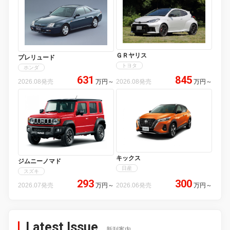
ＧＲヤリス
プレリュード
トヨタ
ホンダ
631
845
2026.08発売
万円
～
2026.08発売
万円
～
キックス
ジムニーノマド
日産
スズキ
293
300
2026.07発売
万円
～
2026.06発売
万円
～
Latest Issue
新刊案内