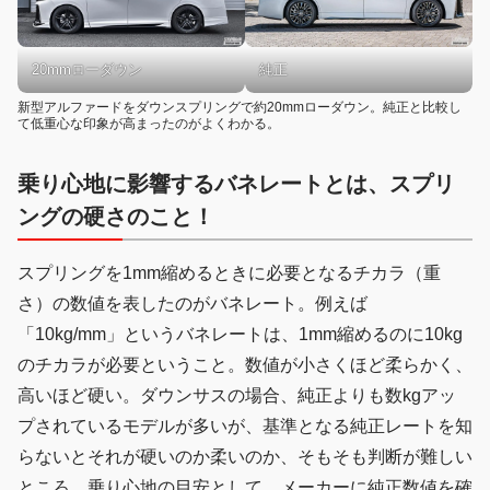
20mmローダウン
純正
新型アルファードをダウンスプリングで約20mmローダウン。純正と比較し
て低重心な印象が高まったのがよくわかる。
乗り心地に影響するバネレートとは、スプリ
ングの硬さのこと！
スプリングを1mm縮めるときに必要となるチカラ（重
さ）の数値を表したのがバネレート。例えば
「10kg/mm」というバネレートは、1mm縮めるのに10kg
のチカラが必要ということ。数値が小さくほど柔らかく、
高いほど硬い。ダウンサスの場合、純正よりも数kgアッ
プされているモデルが多いが、基準となる純正レートを知
らないとそれが硬いのか柔いのか、そもそも判断が難しい
ところ。乗り心地の目安として、メーカーに純正数値を確