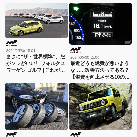
2024/05/30 15:01
まさに“ザ・世界標準”、だ
2024/05/30 11:00
最近どうも燃費が悪いよう
がソレがいい! | フォルクス
な……改善方法ってある？
ワーゲン ゴルフ | これがオ
【燃費を向上させる10の方
ーナーの本音レビュー!
法】
「燃費は? 長所は? 短所
は?」 | モーターファン会員
アンケート(2024年5月版)