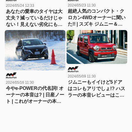
2024/05/23 11:30
2024/05/24 12:33
超絶人気のコンパクト・ク
あなたの愛車のタイヤは大
ロカン4WDオーナーに聞い
丈夫？減っているだけじゃ
た!! | スズキ ジムニー＆ジ
ない！見えない劣化にも要
ムニーシエラ | これがオー
注意！タイヤ交換のススメ
ナーの本音レビュー! 「燃
【CarGoodsMagazine】
費は? 長所は? 短所は?」 |
モーターファン会員アンケ
ート(2024年5月版)
2024/05/09 11:30
ジムニーもイイけど5ドア
2024/05/16 11:30
今やe-POWERの代名詞! オ
はコレもアリでしょ!? ハス
ーナーの本音は? | 日産ノー
ラーの本音レビューはこち
ト | これがオーナーの本音
ら! | スズキ ハスラー | これ
レビュー! 「燃費は? 長所
がオーナーの本音レビュー!
は? 短所は?」 | モーターフ
「燃費は? 長所は? 短所
ァン会員アンケート(2024
は?」 | モーターファン会員
年5月版)
アンケート(2024年5月版)