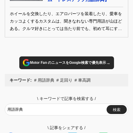
ホイールを交換したり、エアロパーツを装着したり、愛車を
カッコよくするカスタムは、聞きなれない専門用語が山ほど
ある。クルマ好きにとっては当たり前でも、初めて耳にする
専門用語はカスタム初心者にとってはチンプンカンプン。専
門用語の意味を知れば、カスタムの楽しさや面白さがさらに
広がるはず！ 知らない言葉が出てきたら「ドレナビ・車のカ
スタム用語辞典」でぜひチェック！
→
Motor Fan のニュースをGoogle検索で優先表示
キーワード:
用語辞典
足回り
車高調
\
キーワードで記事を検索する
/
検索
\
記事をシェアする
/