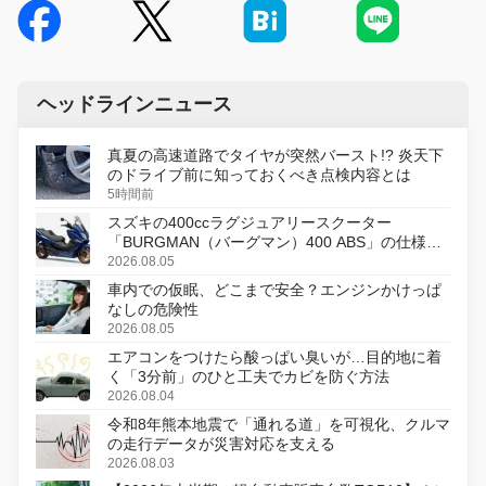
ヘッドラインニュース
真夏の高速道路でタイヤが突然バースト!? 炎天下
のドライブ前に知っておくべき点検内容とは
5時間前
スズキの400ccラグジュアリースクーター
「BURGMAN（バーグマン）400 ABS」の仕様を
変更し、8月18日に発売
2026.08.05
車内での仮眠、どこまで安全？エンジンかけっぱ
なしの危険性
2026.08.05
エアコンをつけたら酸っぱい臭いが…目的地に着
く「3分前」のひと工夫でカビを防ぐ方法
2026.08.04
令和8年熊本地震で「通れる道」を可視化、クルマ
の走行データが災害対応を支える
2026.08.03