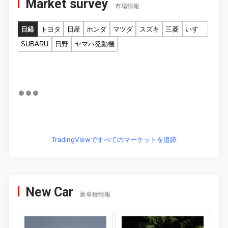
Market survey
市場情報
日経
トヨタ
日産
ホンダ
マツダ
スズキ
三菱
いすゞ
SUBARU
日野
ヤマハ発動機
TradingViewですべてのマーケットを追跡
New Car
新車種情報