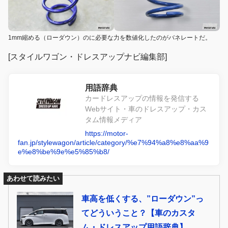
1mm縮める（ローダウン）のに必要な力を数値化したのがバネレートだ。
[スタイルワゴン・ドレスアップナビ編集部]
用語辞典
カードレスアップの情報を発信する
Webサイト・車のドレスアップ・カス
タム情報メディア
https://motor-
fan.jp/stylewagon/article/category/%e7%94%a8%e8%aa%9
e%e8%be%9e%e5%85%b8/
あわせて読みたい
車高を低くする、”ローダウン”っ
てどういうこと？【車のカスタ
ム・ドレスアップ用語辞典】