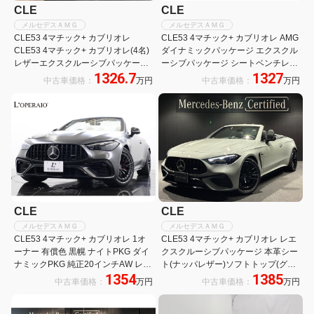
CLE
CLE
メルセデスＡＭＧ
メルセデスＡＭＧ
CLE53 4マチック+ カブリオレ
CLE53 4マチック+ カブリオレ AMG
CLE53 4マチック+ カブリオレ(4名)
ダイナミックパッケージ エクスクル
レザーエクスクルーシブパッケー
ーシブパッケージ シートベンチレー
1326.7
1327
ジ・AMGダイナミックパッケージ・
ター エアバランスパッケージ エナジ
中古車価格：
万円
中古車価格：
万円
シートベンチレーター・ブルメスタ
ャイジングパッケージ リアアクスル
サラウンドシステム
ステアリング 360度カメラ ブルメス
ター 新車保証継承
CLE
CLE
メルセデスＡＭＧ
メルセデスＡＭＧ
CLE53 4マチック+ カブリオレ 1オ
CLE53 4マチック+ カブリオレ レエ
ーナー 有償色 黒幌 ナイトPKG ダイ
クスクルーシブパッケージ 本革シー
ナミックPKG 純正20インチAW レッ
ト(ナッパレザー)ソフトトップ(グレ
1354
1385
ドキャリパー デジタルLEDライト ベ
ー)
中古車価格：
万円
中古車価格：
万円
ンチレーター カーボンステアリング
カーボントリム ブルメスター ARナ