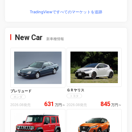
TradingViewですべてのマーケットを追跡
New Car
新車種情報
ＧＲヤリス
プレリュード
トヨタ
ホンダ
631
845
2026.08発売
万円
～
2026.08発売
万円
～