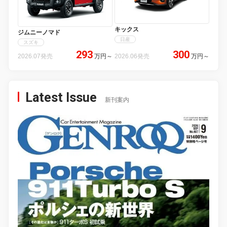
キックス
ジムニーノマド
日産
スズキ
293
300
2026.07発売
万円
～
2026.06発売
万円
～
Latest Issue
新刊案内