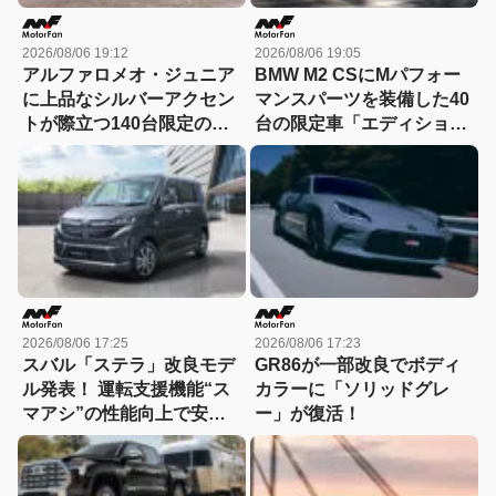
2026/08/06 19:12
2026/08/06 19:05
アルファロメオ・ジュニア
BMW M2 CSにMパフォー
に上品なシルバーアクセン
マンスパーツを装備した40
トが際立つ140台限定の
台の限定車「エディショ
「スポルト スペチアーレ」
ン・エッジ」が登場！
が登場！
2026/08/06 17:25
2026/08/06 17:23
スバル「ステラ」改良モデ
GR86が一部改良でボディ
ル発表！ 運転支援機能“ス
カラーに「ソリッドグレ
マアシ”の性能向上で安心
ー」が復活！
感さらにアップ