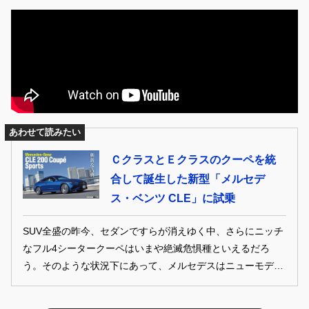
あわせて読みたい
ＣクラスとＥクラスのクーペを統
合して誕生した新型「メルセデ
ス・ベンツ CLE」に試乗
SUV全盛の昨今、セダンですらが消えゆく中、さらにニッチ
なフル4シータークーペはいまや絶滅危惧種といえるだろ
う。そのような状況下にあって、メルセデスはニューモデル
CLEを投入。最新のデジタライゼーションを実施しつつ、古
典的な価値観も大切にした1台といえる。（GENROQ 2024