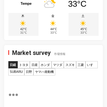
33°C
Tempe
木
金
土
42°C
44°C
45°C
31°C
33°C
33°C
Market survey
市場情報
日経
トヨタ
日産
ホンダ
マツダ
スズキ
三菱
いすゞ
SUBARU
日野
ヤマハ発動機