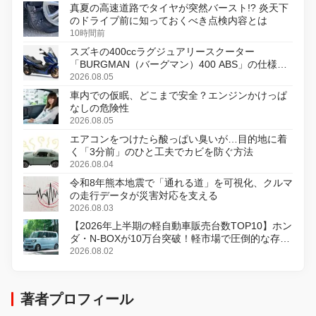
真夏の高速道路でタイヤが突然バースト!? 炎天下
のドライブ前に知っておくべき点検内容とは
10時間前
スズキの400ccラグジュアリースクーター
「BURGMAN（バーグマン）400 ABS」の仕様を
変更し、8月18日に発売
2026.08.05
車内での仮眠、どこまで安全？エンジンかけっぱ
なしの危険性
2026.08.05
エアコンをつけたら酸っぱい臭いが…目的地に着
く「3分前」のひと工夫でカビを防ぐ方法
2026.08.04
令和8年熊本地震で「通れる道」を可視化、クルマ
の走行データが災害対応を支える
2026.08.03
【2026年上半期の軽自動車販売台数TOP10】ホン
ダ・N-BOXが10万台突破！軽市場で圧倒的な存在
感
2026.08.02
著者プロフィール