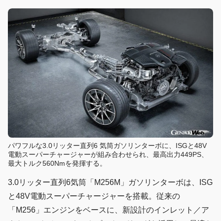
パワフルな3.0リッター直列6 気筒ガソリンターボに、ISGと48V
電動スーパーチャージャーが組み合わせられ、最高出力449PS、
最大トルク560Nmを発揮する。
3.0リッター直列6気筒「M256M」ガソリンターボは、ISG
と48V電動スーパーチャージャーを搭載。従来の
「M256」エンジンをベースに、新設計のインレット／ア