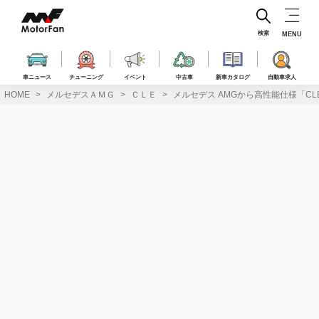
コ
ン
テ
検索
MENU
ン
ツ
へ
車ニュース
チューニング
イベント
中古車
新車カタログ
自動車求人
ス
HOME
メルセデスＡＭＧ
ＣＬＥ
メルセデス AMGから高性能仕様「CLE 
キ
ッ
プ