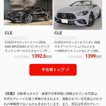
ビ
CLE
CLE
メルセデスＡＭＧ
メルセデスＡＭＧ
CLE53 4マチック+ クーペ (ISG)
CLE53 4マチック+ カブリオレ 内装
4WD MP202602 オブシディアンブ
マキアートベージュ/ブルメスタ
ラック レザーエクスクルーシブPKG
ー/AMGダイナミックセレクト/AMG
1392.6
1399
AMGナイトPKG マルチコントロー
パフォーマンスステア/MBUXナ
中古車価格：
万円
中古車価格：
万円
ルシートバック シートベンチレータ
ビ/HUD/ベンチレーター/ステアヒー
ー ヘッドアップディスプレイ
ター/AMG20AW/AMGリアルパフォ
ーマンスサウンド
中古車トップ
【注意】
自動車カタログ・厳選中古車情報に掲載されている写真は、
年式やグレードの違う車種が含まれます。掲載されている写真はそれぞ
れの車種用でないものも含まれています。また、対応は年式やグレー