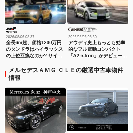
2026/08/06 08:37
2026/08/06 08:30
全長6m超、価格1200万円
アウディ史上もっとも効率
のタンドラはハイラックス
的なフル電動コンパクト
の上位互換なのか? サイ
「A2 e-tron」がデビュー前
ズ・装備・走り・価格を徹
にテスト写真を公開
底比較して分かった決定的
メルセデスＡＭＧ ＣＬＥの厳選中古車物件
な違い 【新型ハイラックス
情報
徹底比較】