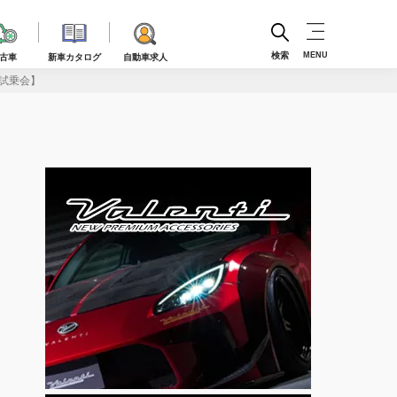
検索
MENU
古車
新車カタログ
自動車求人
車試乗会】