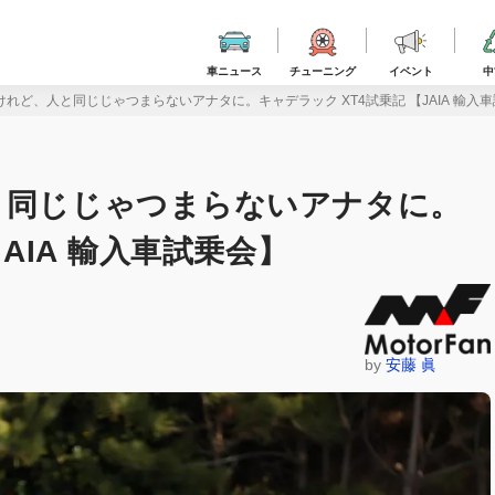
車ニュース
チューニング
イベント
中
けれど、人と同じじゃつまらないアナタに。キャデラック XT4試乗記 【JAIA 輸入
と同じじゃつまらないアナタに。
JAIA 輸入車試乗会】
by
安藤 眞