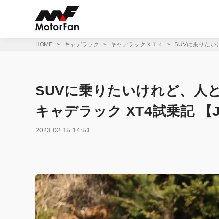
コ
ン
テ
ン
ツ
HOME
キャデラック
キャデラックＸＴ４
SUVに乗りたい
へ
ス
キ
ッ
SUVに乗りたいけれど、人
プ
キャデラック XT4試乗記 【
2023.02.15 14:53