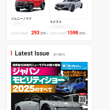
ジムニーノマド
Ｓクラス
スズキ
メルセデス・ベンツ
293
1598
2026.07発売
万円
～
2026.06発売
万円
～
Latest Issue
新刊案内