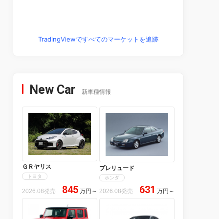
TradingViewですべてのマーケットを追跡
New Car
新車種情報
ＧＲヤリス
プレリュード
トヨタ
ホンダ
845
631
2026.08発売
万円
～
2026.08発売
万円
～