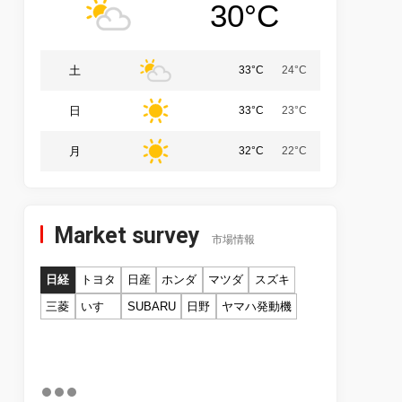
30°C
土
33°C
24°C
日
33°C
23°C
月
32°C
22°C
Market survey
市場情報
日経
トヨタ
日産
ホンダ
マツダ
スズキ
三菱
いすゞ
SUBARU
日野
ヤマハ発動機