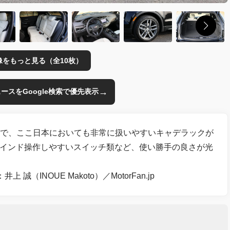
像をもっと見る（全10枚）
→
のニュースをGoogle検索で優先表示
ーボで、ここ日本においても非常に扱いやすいキャデラックが
ラインド操作しやすいスイッチ類など、使い勝手の良さが光
上 誠（INOUE Makoto）／MotorFan.jp