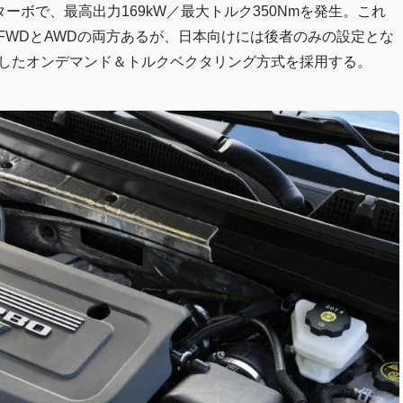
ーボで、最高出力169kW／最大トルク350Nmを発生。これ
FWDとAWDの両方あるが、日本向けには後者のみの設定とな
配したオンデマンド＆トルクベクタリング方式を採用する。