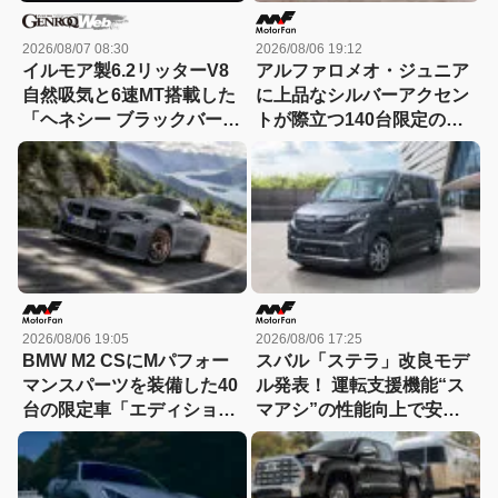
2026/08/07 08:30
2026/08/06 19:12
イルモア製6.2リッターV8
アルファロメオ・ジュニア
自然吸気と6速MT搭載した
に上品なシルバーアクセン
「ヘネシー ブラックバー
トが際立つ140台限定の
ド」がデビュー【動画】
「スポルト スペチアーレ」
が登場！
2026/08/06 19:05
2026/08/06 17:25
BMW M2 CSにMパフォー
スバル「ステラ」改良モデ
マンスパーツを装備した40
ル発表！ 運転支援機能“ス
台の限定車「エディショ
マアシ”の性能向上で安心
ン・エッジ」が登場！
感さらにアップ