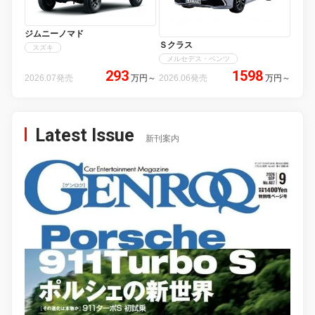
ジムニーノマド
Ｓクラス
スズキ
メルセデス・ベンツ
293
1598
2026.07発売
万円
～
2026.06発売
万円
～
Latest Issue
新刊案内