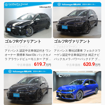
ゴルフRヴァリアント
ゴルフRヴァリアント
フォルクスワーゲン
フォルクスワーゲン
アドバンス 認定中古車保証付き ワン
アドバンス 弊社試乗車 フォルクスワ
オーナー 禁煙車 Navi Etc バックカメ
ーゲン認定中古車保証付き 純正ナビ
ラ アラウンドビューモニター アダプ
バックカメラ パワーバックドア ブラ
619.7
620.9
ティブクルーズコントロール トラベ
インドスポットモニター Bluetooth
中古車価格：
万円
中古車価格：
万円
ルアシスト 障害物センサー
LEDヘッドライト スペアキー 純正ア
ルミホイール