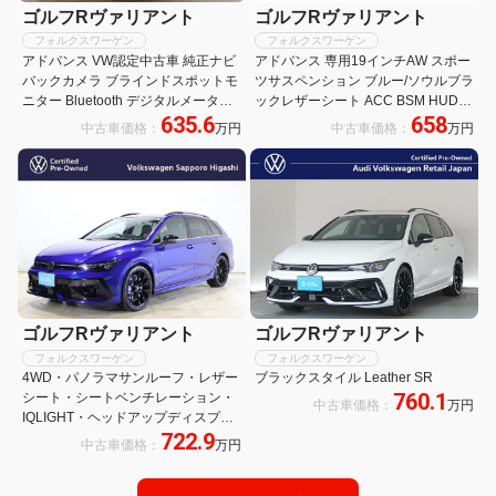
ゴルフRヴァリアント
ゴルフRヴァリアント
フォルクスワーゲン
フォルクスワーゲン
アドバンス VW認定中古車 純正ナビ
アドバンス 専用19インチAW スポー
バックカメラ ブラインドスポットモ
ツサスペンション ブルー/ソウルブラ
ニター Bluetooth デジタルメーター
ックレザーシート ACC BSM HUD
635.6
658
LEDヘッドライト ETC2.0 クルーズ
パワーシート 前後ドラレコ シートヒ
中古車価格：
万円
中古車価格：
万円
コントロール スペアキー 純正アルミ
ーター ベンチレーション パワーバッ
ホイール
クドア ETC2.0
ゴルフRヴァリアント
ゴルフRヴァリアント
フォルクスワーゲン
フォルクスワーゲン
4WD・パノラマサンルーフ・レザー
ブラックスタイル Leather SR
760.1
シート・シートベンチレーション・
中古車価格：
万円
IQLIGHT・ヘッドアップディスプレ
722.9
イ・ステアリングヒーター・
中古車価格：
万円
haman/kardon・ドライブレコーダ
ー前後・新車保証継承