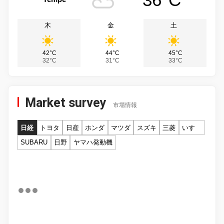
木
金
土
42°C
44°C
45°C
32°C
31°C
33°C
Market survey
市場情報
日経
トヨタ
日産
ホンダ
マツダ
スズキ
三菱
いすゞ
SUBARU
日野
ヤマハ発動機