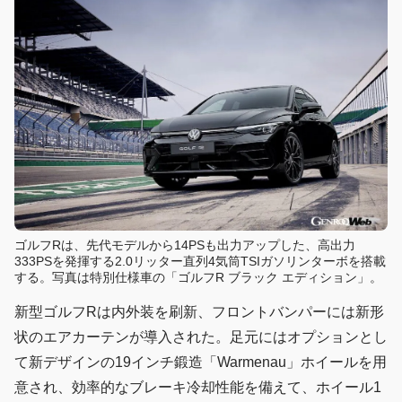
ゴルフRは、先代モデルから14PSも出力アップした、高出力
333PSを発揮する2.0リッター直列4気筒TSIガソリンターボを搭載
する。写真は特別仕様車の「ゴルフR ブラック エディション」。
新型ゴルフRは内外装を刷新、フロントバンパーには新形
状のエアカーテンが導入された。足元にはオプションとし
て新デザインの19インチ鍛造「Warmenau」ホイールを用
意され、効率的なブレーキ冷却性能を備えて、ホイール1