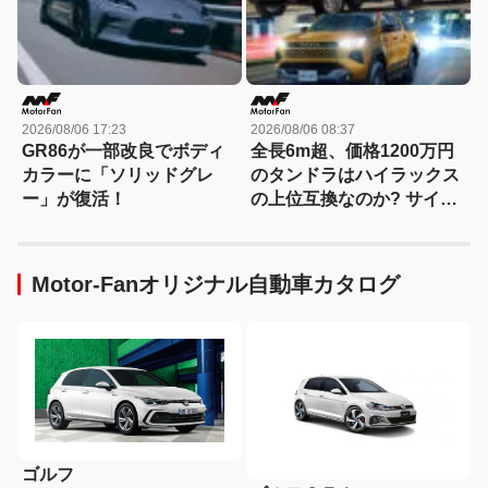
2026/08/06 17:23
2026/08/06 08:37
GR86が一部改良でボディ
全長6m超、価格1200万円
カラーに「ソリッドグレ
のタンドラはハイラックス
ー」が復活！
の上位互換なのか? サイ
ズ・装備・走り・価格を徹
底比較して分かった決定的
な違い 【新型ハイラックス
Motor-Fanオリジナル自動車カタログ
徹底比較】
ゴルフ