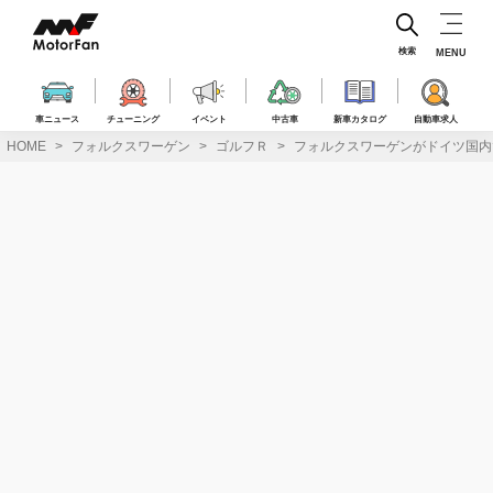
コ
ン
テ
検索
MENU
ン
ツ
へ
車ニュース
チューニング
イベント
中古車
新車カタログ
自動車求人
ス
HOME
フォルクスワーゲン
ゴルフＲ
フォルクスワーゲンがドイツ国内で
キ
ッ
プ