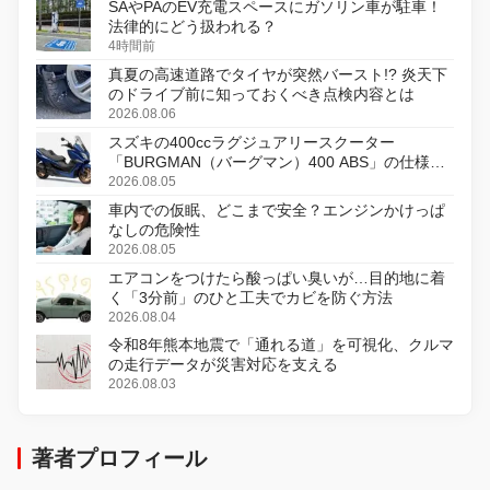
SAやPAのEV充電スペースにガソリン車が駐車！
法律的にどう扱われる？
4時間前
真夏の高速道路でタイヤが突然バースト!? 炎天下
のドライブ前に知っておくべき点検内容とは
2026.08.06
スズキの400ccラグジュアリースクーター
「BURGMAN（バーグマン）400 ABS」の仕様を
変更し、8月18日に発売
2026.08.05
車内での仮眠、どこまで安全？エンジンかけっぱ
なしの危険性
2026.08.05
エアコンをつけたら酸っぱい臭いが…目的地に着
く「3分前」のひと工夫でカビを防ぐ方法
2026.08.04
令和8年熊本地震で「通れる道」を可視化、クルマ
の走行データが災害対応を支える
2026.08.03
著者プロフィール