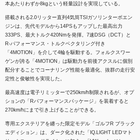
本あたりわずか8kgという軽量設計を実現している。
搭載される2.0リッター直列4気筒TSIガソリンターボエン
ジンは、先代モデルから14PSもアップした最高出力
333PS、最大トルク420Nmを発揮。7速DSG（DCT）と
R-パフォーマンス・トルクベクタリング付き
「4MOTION」を介して4輪を駆動する。フォルクスワー
ゲンが誇る「4MOTION」は駆動力を前後アクスルに個別
配分することでコーナリング性能を最適化、抜群の走行安
定性と俊敏性を実現した。
最高速度は電子リミッターで250km/h制限されるが、オプ
ションの「Rパフォーマンスパッケージ」を装着すると
270km/hにまで引き上げることができる。
専用エクステリアを纏った限定モデル「ゴルフR ブラック
エディション」は、ダーク化された「IQ.LIGHT LEDマト