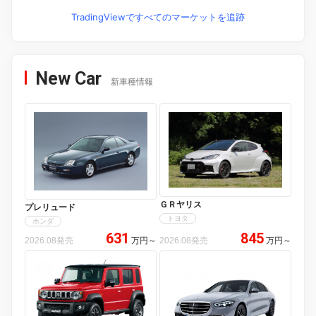
TradingViewですべてのマーケットを追跡
New Car
新車種情報
ＧＲヤリス
プレリュード
トヨタ
ホンダ
631
845
2026.08発売
万円
～
2026.08発売
万円
～