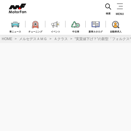
コ
ン
テ
検索
MENU
ン
ツ
へ
車ニュース
チューニング
イベント
中古車
新車カタログ
自動車求人
ス
HOME
メルセデスＡＭＧ
Ａクラス
“実質値下げ？”の新型「フォルクス
キ
ッ
プ