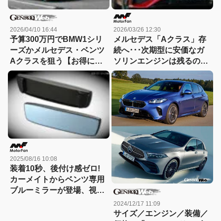
2026/04/10 16:44
2026/03/26 12:30
予算300万円でBMW1シリ
メルセデス「Aクラス」存
ーズかメルセデス・ベンツ
続へ･･･次期型に安価なガ
Aクラスを狙う【お得に中
ソリンエンジンは残るの
古車を選ぶなら：03】
か!?
2025/08/16 10:08
装着10秒、後付け感ゼロ!
カーメイトからベンツ専用
ブルーミラーが登場、視界
1.9倍＆眩しさカット!
2024/12/17 11:09
【CAR MONO図鑑】
サイズ／エンジン／装備／