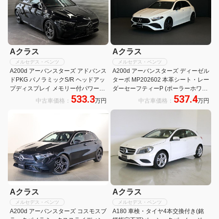
Aクラス
Aクラス
メルセデス・ベンツ
メルセデス・ベンツ
A200d アーバンスターズ アドバンス
A200d アーバンスターズ ディーゼル
ドPKG パノラミックS/R ヘッドアッ
ターボ MP202602 本革シート・レー
プディスプレイ メモリー付パワーシ
ダーセーフティーP (ポーラーホワイ
533.3
537.4
ート&ヒーター 360°カメラ ワイヤレ
ト)
中古車価格：
万円
中古車価格：
万円
スチャージ ARナビ キーレスゴー レ
ーダーセーフティPKG 赤黒本革シー
ト
Aクラス
Aクラス
メルセデス・ベンツ
メルセデス・ベンツ
A200d アーバンスターズ コスモスブ
A180 車検・タイヤ4本交換付き(銘