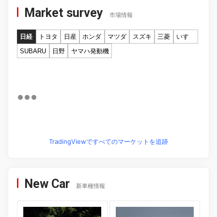
Market survey
市場情報
日経
トヨタ
日産
ホンダ
マツダ
スズキ
三菱
いすゞ
SUBARU
日野
ヤマハ発動機
TradingViewですべてのマーケットを追跡
New Car
新車種情報