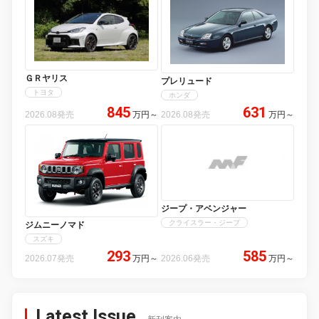
ＧＲヤリス
プレリュード
トヨタ
ホンダ
845
631
2026.08発売
万円
～
2026.08発売
万円
～
ジープ・アベンジャー
クライスラー・ジープ
ジムニーノマド
スズキ
293
585
2026.07発売
万円
～
2026.06発売
万円
～
Latest Issue