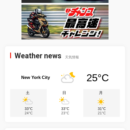
Weather news
天気情報
25°C
New York City
土
日
月
33°C
33°C
31°C
24°C
23°C
21°C