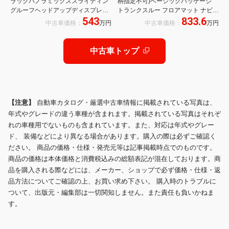
ラックパノラミックススライディン
柄指定不可)ベーシックパッケージ
グルーフヘッドアップディスプレイ
トランクスルー フロアマット ナビ
543
833.6
アドバンスドパッケージ360カメラ
CD ミュージックサーバー 音楽プレ
中古車価格：
万円
中古車価格：
万円
MBUX
ーヤー接続 Bluetooth接続 TV DVD再
生 ETC
中古車トップ
【注意】
自動車カタログ・厳選中古車情報に掲載されている写真は、
年式やグレードの違う車種が含まれます。掲載されている写真はそれぞ
れの車種用でないものも含まれています。また、対応は年式やグレー
ド、 装備などにより異なる場合があります。購入の際は必ずご確認く
ださい。 商品の価格・仕様・発売元等は記事掲載時点でのものです。
商品の価格は本体価格と消費税込みの総額表記が混在しております。商
品を購入される際などには、メーカー、ショップで必ず価格・仕様・返
品方法についてご確認の上、お買い求め下さい。 購入時のトラブルに
ついて、出版元・編集部は一切関知しません。また責任も負いかねま
す。