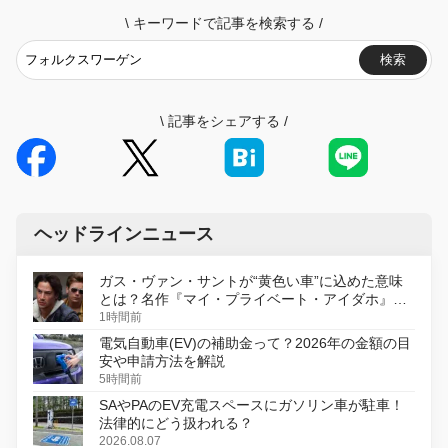
\
キーワードで記事を検索する
/
検索
\
記事をシェアする
/
ヘッドラインニュース
ガス・ヴァン・サントが“黄色い車”に込めた意味
とは？名作『マイ・プライベート・アイダホ』が
初のデジタルリマスター版で復活
1時間前
電気自動車(EV)の補助金って？2026年の金額の目
安や申請方法を解説
5時間前
SAやPAのEV充電スペースにガソリン車が駐車！
法律的にどう扱われる？
2026.08.07