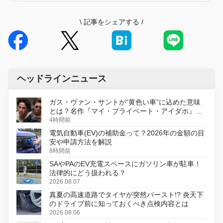
\
記事をシェアする
/
ヘッドラインニュース
ガス・ヴァン・サントが“黄色い車”に込めた意味
とは？名作『マイ・プライベート・アイダホ』が
初のデジタルリマスター版で復活
4時間前
電気自動車(EV)の補助金って？2026年の金額の目
安や申請方法を解説
8時間前
SAやPAのEV充電スペースにガソリン車が駐車！
法律的にどう扱われる？
2026.08.07
真夏の高速道路でタイヤが突然バースト!? 炎天下
のドライブ前に知っておくべき点検内容とは
2026.08.06