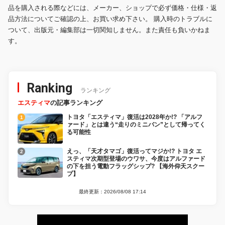
品を購入される際などには、メーカー、ショップで必ず価格・仕様・返
品方法についてご確認の上、お買い求め下さい。 購入時のトラブルに
ついて、出版元・編集部は一切関知しません。また責任も負いかねま
す。
Ranking
ランキング
エスティマ
の記事ランキング
トヨタ「エスティマ」復活は2028年か!? 「アルフ
ァード」とは違う“走りのミニバン”として帰ってく
る可能性
えっ、「天才タマゴ」復活ってマジか!? トヨタ エ
スティマ次期型登場のウワサ、今度はアルファード
の下を担う電動フラッグシップ? 【海外仰天スクー
プ】
最終更新：2026/08/08 17:14