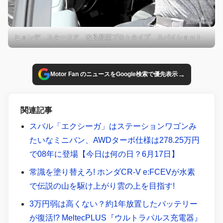
ヒョンデ スターリア 改良新型プロトタイプ スパイショット
→
Motor Fan のニュースをGoogle検索で優先表示
関連記事
スバル「エクシーガ」はステーションワゴンみ
たいなミニバン、AWDターボ仕様は278.25万円
で08年に登場【今日は何の日？6月17日】
常識を塗り替えろ! ホンダCR-V e:FCEVが水素
で伝説の山を駆け上がり雲の上を目指す!
3万円弱は高くない？約1年放置したバッテリー
が復活!? MeltecPLUS『ウルトラパルス充電器』