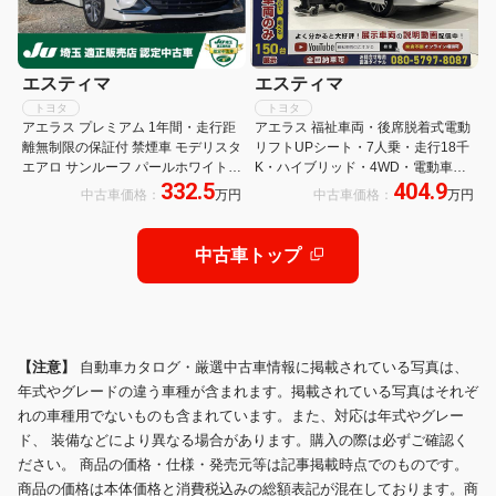
エスティマ
エスティマ
トヨタ
トヨタ
アエラス プレミアム 1年間・走行距
アエラス 福祉車両・後席脱着式電動
離無制限の保証付 禁煙車 モデリスタ
リフトUPシート・7人乗・走行18千
エアロ サンルーフ パールホワイト
K・ハイブリッド・4WD・電動車イ
332.5
404.9
後席モニター バックモニターLEDヘ
ス仕様・運転席パワーシート・左右
中古車価格：
万円
中古車価格：
万円
ッドランプ ドライブレコーダー 7人
電動スライドドア・プッシュスター
乗り クルーズコントロール アルミホ
ト・スマートキー・TV・ナビ
イール
中古車トップ
【注意】
自動車カタログ・厳選中古車情報に掲載されている写真は、
年式やグレードの違う車種が含まれます。掲載されている写真はそれぞ
れの車種用でないものも含まれています。また、対応は年式やグレー
ド、 装備などにより異なる場合があります。購入の際は必ずご確認く
ださい。 商品の価格・仕様・発売元等は記事掲載時点でのものです。
商品の価格は本体価格と消費税込みの総額表記が混在しております。商