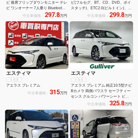
ビ 後席フリップダウンモニター テレ
ビ(フルセグ、BT、CD、DVD、ボイ
ビ ワンオーナー 7人乗り Bluetooth
スタッチ)、ETC2.0(ビルトイン)、バ
297.8
299.8
ETC 両側パワースライドドア 禁煙車
ックカメラ、クルーズコントロー
中古車価格：
万円
中古車価格：
万円
衝突回避支援 オートハイビーム 先行
ル、USB端子、100V電源、両側パワ
車発進お知らせ
スラ、後席エアコン、サンルーフ
エスティマ
エスティマ
トヨタ
トヨタ
アエラス プレミアム
アエラス プレミアム 純正10.5型ナビ
315
Bカメラ 両側パワスラ セーフティー
中古車価格：
万円
センス クルコン パワーシート ビル
325.8
トインETC 純正前ドラレコ 社外フロ
中古車価格：
万円
アマット 革巻きステアリング ステア
リングスイッチ スマートキー