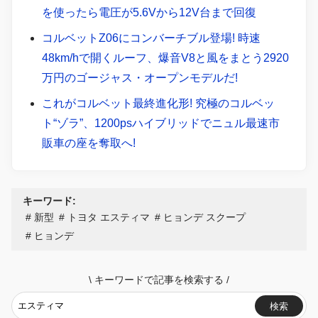
を使ったら電圧が5.6Vから12V台まで回復
コルベットZ06にコンバーチブル登場! 時速
48km/hで開くルーフ、爆音V8と風をまとう2920
万円のゴージャス・オープンモデルだ!
これがコルベット最終進化形! 究極のコルベッ
ト“ゾラ”、1200psハイブリッドでニュル最速市
販車の座を奪取へ!
キーワード:
新型
トヨタ エスティマ
ヒョンデ スクープ
ヒョンデ
\
キーワードで記事を検索する
/
検索