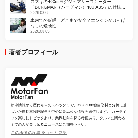
スズキの400ccラグジュアリースクーター
「BURGMAN（バーグマン）400 ABS」の仕様を
変更し、8月18日に発売
2026.08.05
車内での仮眠、どこまで安全？エンジンかけっぱ
なしの危険性
2026.08.05
著者プロフィール
MotorFan
新車情報から歴代名車のスペックまで、MotorFan独自取材と分析に基
づいた自動車関連記事を中心に高品位な情報を発信します。 カーライ
フを楽しむトピックあり、業界動向を探る考察あり、クルマに関わる
全ての人が楽しめるニュースにご期待下さい。
この著者の記事をもっと見る