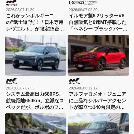
2026/08/07 11:30
2026/08/07 08:30
これがランボルギーニ
イルモア製6.2リッターV8
の“武士道”だ！「日本専用
自然吸気と6速MT搭載した
レヴエルト」が限定25台で
「ヘネシー ブラックバー
誕生!! その理由とは……？
ド」がデビュー【動画】
2026/08/07 07:35
2026/08/06 19:12
システム最高出力680PS、
アルファロメオ・ジュニア
航続距離650km。立派なス
に上品なシルバーアクセン
ペックだが、ボルボのフラ
トが際立つ140台限定の
ッグシップSUVの本当の魅
「スポルト スペチアーレ」
力は数字以外にあった！
が登場！
【ボルボEX90試乗】