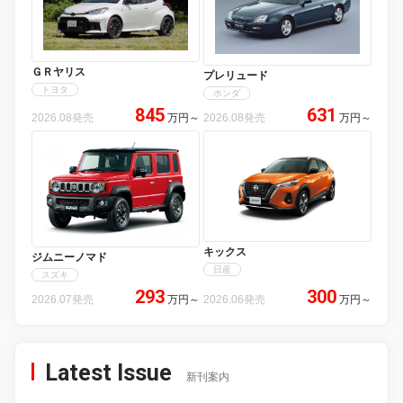
ＧＲヤリス
プレリュード
トヨタ
ホンダ
845
631
2026.08発売
万円
～
2026.08発売
万円
～
キックス
ジムニーノマド
日産
スズキ
293
300
2026.07発売
万円
～
2026.06発売
万円
～
Latest Issue
新刊案内