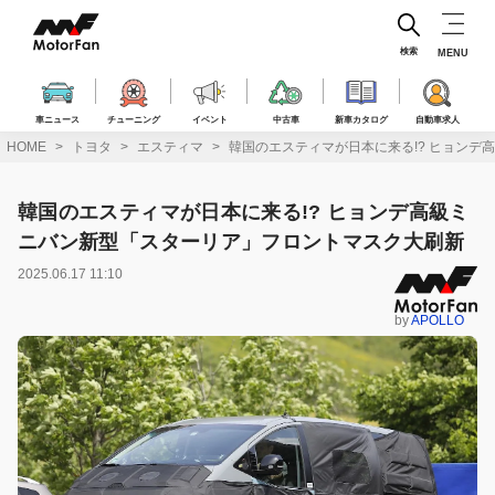
コ
ン
テ
検索
MENU
ン
ツ
へ
車ニュース
チューニング
イベント
中古車
新車カタログ
自動車求人
ス
HOME
トヨタ
エスティマ
韓国のエスティマが日本に来る!? ヒョン
キ
ッ
プ
韓国のエスティマが日本に来る!? ヒョンデ高級ミ
ニバン新型「スターリア」フロントマスク大刷新
2025.06.17 11:10
by
APOLLO