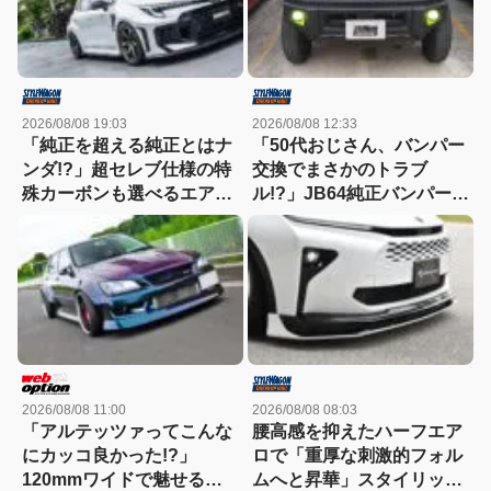
2026/08/08 19:03
2026/08/08 12:33
「純正を超える純正とはナ
「50代おじさん、バンパー
ンダ!?」超セレブ仕様の特
交換でまさかのトラブ
殊カーボンも選べるエアロ
ル!?」JB64純正バンパー流
キット新登場！【アーティ
用に挑戦したら、センサー
シャンスピリッツ・GRカ
エラーも体験（涙）
ローラ】
2026/08/08 11:00
2026/08/08 08:03
「アルテッツァってこんな
腰高感を抑えたハーフエア
にカッコ良かった!?」
ロで「重厚な刺激的フォル
120mmワイドで魅せる新
ムへと昇華」スタイリッシ