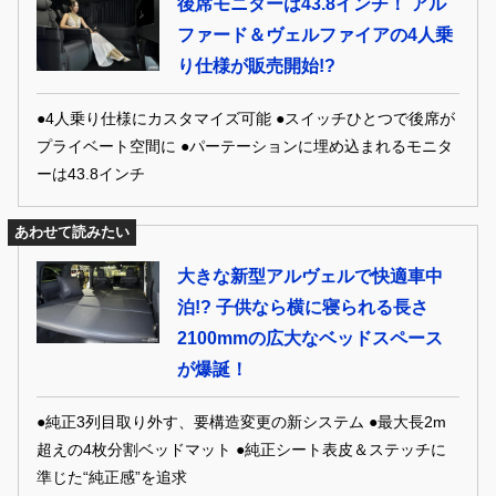
後席モニターは43.8インチ！ アル
ファード＆ヴェルファイアの4人乗
り仕様が販売開始!?
●4人乗り仕様にカスタマイズ可能 ●スイッチひとつで後席が
プライベート空間に ●パーテーションに埋め込まれるモニタ
ーは43.8インチ
あわせて読みたい
大きな新型アルヴェルで快適車中
泊!? 子供なら横に寝られる長さ
2100mmの広大なベッドスペース
が爆誕！
●純正3列目取り外す、要構造変更の新システム ●最大長2m
超えの4枚分割ベッドマット ●純正シート表皮＆ステッチに
準じた“純正感”を追求