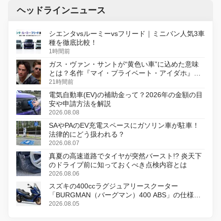
ヘッドラインニュース
シエンタvsルーミーvsフリード｜ミニバン人気3車
種を徹底比較！
1時間前
ガス・ヴァン・サントが“黄色い車”に込めた意味
とは？名作『マイ・プライベート・アイダホ』が
初のデジタルリマスター版で復活
21時間前
電気自動車(EV)の補助金って？2026年の金額の目
安や申請方法を解説
2026.08.08
SAやPAのEV充電スペースにガソリン車が駐車！
法律的にどう扱われる？
2026.08.07
真夏の高速道路でタイヤが突然バースト!? 炎天下
のドライブ前に知っておくべき点検内容とは
2026.08.06
スズキの400ccラグジュアリースクーター
「BURGMAN（バーグマン）400 ABS」の仕様を
変更し、8月18日に発売
2026.08.05