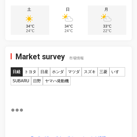
土
日
月
34°C
34°C
33°C
24°C
24°C
22°C
Market survey
市場情報
日経
トヨタ
日産
ホンダ
マツダ
スズキ
三菱
いすゞ
SUBARU
日野
ヤマハ発動機