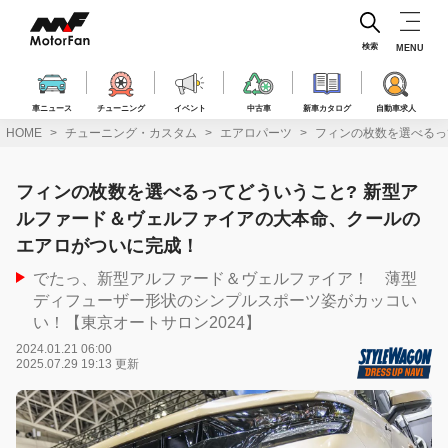
コ
ン
テ
検索
MENU
ン
ツ
へ
車ニュース
チューニング
イベント
中古車
新車カタログ
自動車求人
ス
HOME
チューニング・カスタム
エアロパーツ
フィンの枚数を選べるっ
キ
ッ
プ
フィンの枚数を選べるってどういうこと? 新型ア
ルファード＆ヴェルファイアの大本命、クールの
エアロがついに完成！
でたっ、新型アルファード＆ヴェルファイア！ 薄型
ディフューザー形状のシンプルスポーツ姿がカッコい
い！【東京オートサロン2024】
2024.01.21 06:00
2025.07.29 19:13 更新