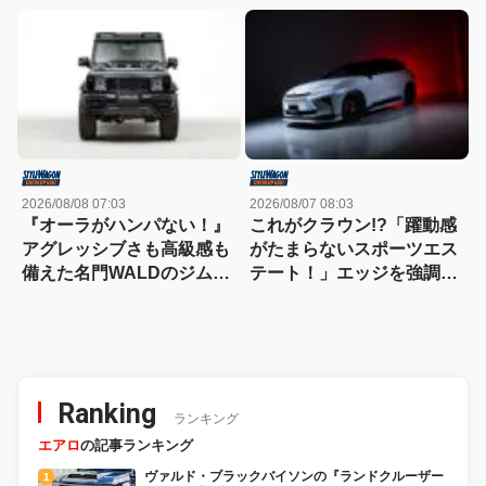
世代ドリフトスタイル！
ュなエステートを構築
2026/08/08 07:03
2026/08/07 08:03
『オーラがハンパない！』
これがクラウン!?「躍動感
アグレッシブさも高級感も
がたまらないスポーツエス
備えた名門WALDのジムニ
テート！」エッジを強調し
ーノマド用ボディキット
たエアロに22インチホイー
ルで武装
Ranking
ランキング
エアロ
の記事ランキング
ヴァルド・ブラックバイソンの『ランドクルーザー