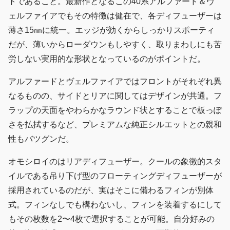
トであること。最新作となるこの40系アルファード＆ヴ
ェルファイアでもその特徴は健在で、各ディフューザーは
薄さ15㎜に統一。エッジが効くからしっかりスポーティ
だが、薄いからローダウンもしやすく、取りまわしにも苦
労しない実用的な形状となっているのがポイントだ。
アルファードとヴェルファイアではフロントがそれぞれ異
なるものの、サイドとリアに関してはデザインが共通。フ
ラップの天面をやわらかなラウンド状とすることで板っぽ
さを払拭するなど、プレミアムな純正シルエットとの親和
性もバツグンだ。
オモシロイのはリアディフューザー。クールの象徴的スタ
イルである吊り下げ型のフローティングディフューザーが
採用されているのだが、実はそこに備わるフィンが別体
式。フィンなしでも構わないし、フィンを装着するにして
もその枚数を2〜4枚で選択することが可能。自分好みの