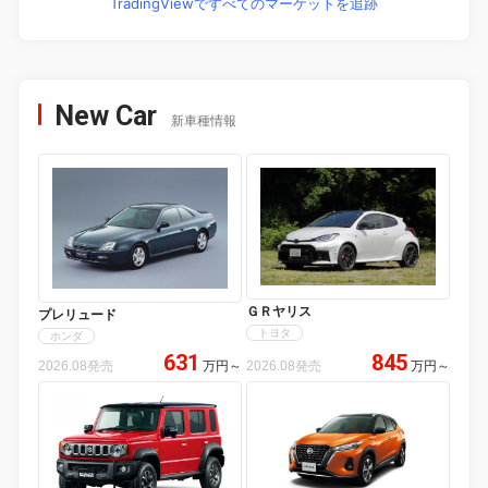
TradingViewですべてのマーケットを追跡
New Car
新車種情報
ＧＲヤリス
プレリュード
トヨタ
ホンダ
631
845
2026.08発売
万円
～
2026.08発売
万円
～