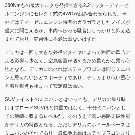
380Nmもの最大トルクを発揮できる2.2リッターディーゼ
ルエンジンにセレクト式の4WDが組み合わせられる。車
外ではディーゼルエンジン特有のガラガラとしたノイズが
盛大に聞こえるが、車内へ伝わる騒音はしっかりと抑え込
まれており、静粛性に不満は出ないはずだ。
デリカは一回り大きな外径のタイヤによって路面の凹凸に
よる影響も少なく、空気容量が増えるため柔らかな乗り心
地となる。デリカに比べればステップワゴンは同じミニバ
ンと思えないほどスポーティであり、デリカより低い重心
と着座視点も相まって安定感は高い。
SUVテイストのミニバンとはいっても、デリカの乗り味
はオフロードSUVほど鈍重ではなく、十分ミニバンとし
ての範疇に収まるレベルだ。そのうえで高い悪路走破性能
がデリカの特徴となる。ただしデリカのホイールベースは
ミニバンのそれであり、最低地上高はステップワゴンより