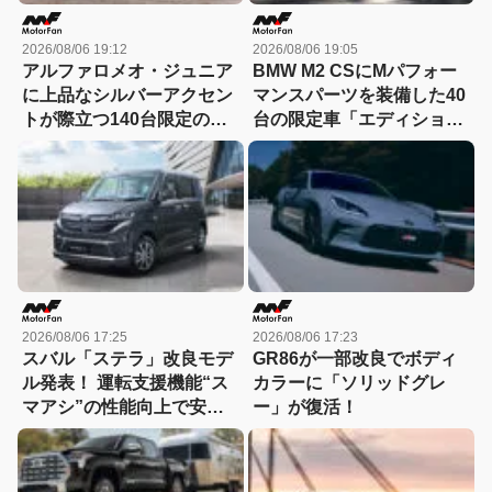
2026/08/06 19:12
2026/08/06 19:05
アルファロメオ・ジュニア
BMW M2 CSにMパフォー
に上品なシルバーアクセン
マンスパーツを装備した40
トが際立つ140台限定の
台の限定車「エディショ
「スポルト スペチアーレ」
ン・エッジ」が登場！
が登場！
2026/08/06 17:25
2026/08/06 17:23
スバル「ステラ」改良モデ
GR86が一部改良でボディ
ル発表！ 運転支援機能“ス
カラーに「ソリッドグレ
マアシ”の性能向上で安心
ー」が復活！
感さらにアップ