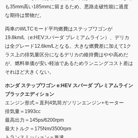
も35mm高い185mmに留まるため、悪路走破性能に過度
な期待は禁物だ。
両車のWLTCモード平均燃費はステップワゴンが
19.8km/L（e:HEVスパーダ プレミアムライン）、デリカ
は全グレード12.6km/Lとなる。大きな燃費差に加えて1ク
ラス上の排気量区分になるデリカの維持費はやや高めだ
が、燃料単価が安い軽油であるためランニングコスト差は
それほど大きくない。
ホンダ ステップワゴン e:HEV スパーダ プレミアムライン
ブラックエディション
エンジン形式＝直列4気筒ガソリンエンジン+モーター
排気量＝1993cc
最高出力＝145ps/6200rpm
最大トルク＝175Nm/3500rpm
トランスミッション＝単速