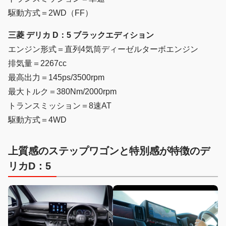
駆動方式＝2WD（FF）
三菱 デリカ D：5 ブラックエディション
エンジン形式＝直列4気筒ディーゼルターボエンジン
排気量＝2267cc
最高出力＝145ps/3500rpm
最大トルク＝380Nm/2000rpm
トランスミッション＝8速AT
駆動方式＝4WD
上質感のステップワゴンと特別感が特徴のデ
リカD：5