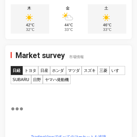
木
金
土
42°C
44°C
46°C
32°C
33°C
33°C
Market survey
市場情報
日経
トヨタ
日産
ホンダ
マツダ
スズキ
三菱
いすゞ
SUBARU
日野
ヤマハ発動機
TradingViewですべてのマーケットを追跡