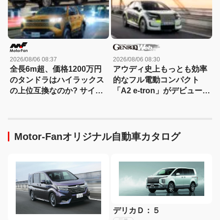
2026/08/06 08:37
2026/08/06 08:30
全長6m超、価格1200万円
アウディ史上もっとも効率
のタンドラはハイラックス
的なフル電動コンパクト
の上位互換なのか? サイ
「A2 e-tron」がデビュー前
ズ・装備・走り・価格を徹
にテスト写真を公開
底比較して分かった決定的
な違い 【新型ハイラックス
徹底比較】
Motor-Fanオリジナル自動車カタログ
デリカＤ：５