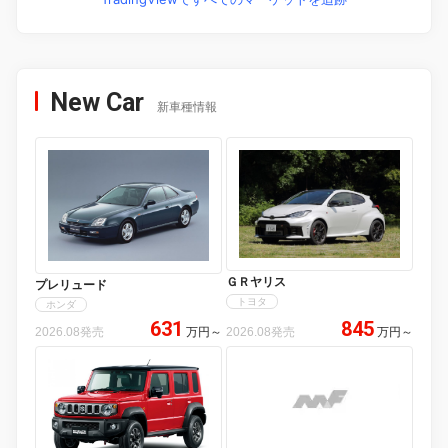
New Car
新車種情報
ＧＲヤリス
プレリュード
トヨタ
ホンダ
631
845
2026.08発売
万円
～
2026.08発売
万円
～