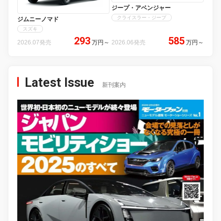
ジープ・アベンジャー
クライスラー・ジープ
ジムニーノマド
スズキ
293
585
2026.07発売
万円
～
2026.06発売
万円
～
Latest Issue
新刊案内