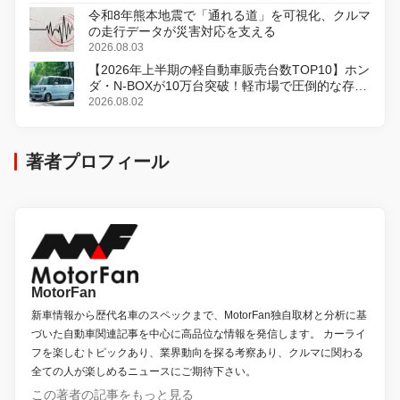
令和8年熊本地震で「通れる道」を可視化、クルマ
の走行データが災害対応を支える
2026.08.03
【2026年上半期の軽自動車販売台数TOP10】ホン
ダ・N-BOXが10万台突破！軽市場で圧倒的な存在
感
2026.08.02
著者プロフィール
MotorFan
新車情報から歴代名車のスペックまで、MotorFan独自取材と分析に基
づいた自動車関連記事を中心に高品位な情報を発信します。 カーライ
フを楽しむトピックあり、業界動向を探る考察あり、クルマに関わる
全ての人が楽しめるニュースにご期待下さい。
この著者の記事をもっと見る