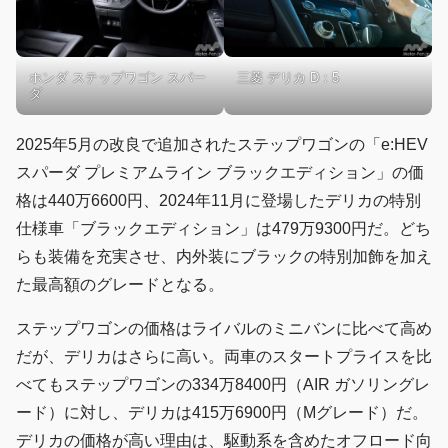
ホンダ ステップワゴン スパー
三菱 デリカ D：5
ダ
2025年5月の改良で追加されたステップワゴンの「e:HEV
スパーダ プレミアムライン ブラックエディション」の価
格は440万6600円、2024年11月に登場したデリカの特別
仕様車「ブラックエディション」は479万9300円だ。どち
らも装備を充実させ、内外装にブラックの特別加飾を加え
た最高額のグレードとなる。
ステップワゴンの価格はライバルのミニバンに比べて高め
だが、デリカはさらに高い。両車のスタートプライスを比
べてもステップワゴンの334万8400円（AIR ガソリングレ
ード）に対し、デリカは415万6900円（Mグレード）だ。
デリカの価格が高い理由は、駆動系を含めたオフロード向