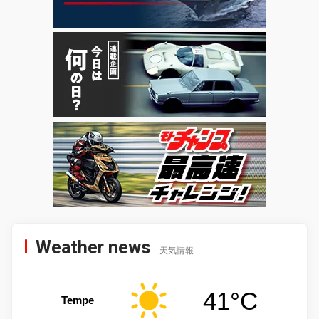
Weather news
天気情報
41°C
Tempe