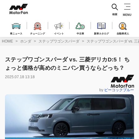
コ
ン
テ
検索
MENU
ン
ツ
へ
車ニュース
チューニング
イベント
中古車
新車カタログ
自動車求人
ス
HOME
ホンダ
ステップワゴンスパーダ
ステップワゴンスパーダ vs.
キ
ッ
プ
ステップワゴンスパーダ vs. 三菱デリカD:5！ ち
ょっと価格が高めのミニバン買うならどっち？
2025.07.18 13:18
by
ピーコックブルー