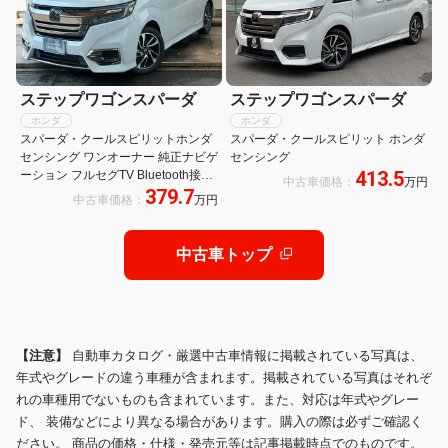
ステップワゴンスパーダ
ステップワゴンスパーダ
ホンダ
ホンダ
スパーダ・クールスピリットホンダ
スパーダ・クールスピリット ホンダ
センシング ワンオーナー 純正ナビゲ
センシング
413.5
ーション フルセグTV Bluetooth接続
中古車価格：
万円
379.7
バックカメラ ETC2.0 リアモニター
中古車価格：
万円
LEDヘッドライト 両側電動スライド
ドア 純正ドライブレコーダー Dレコ
USB接続
中古車トップ
【注意】
自動車カタログ・厳選中古車情報に掲載されている写真は、
年式やグレードの違う車種が含まれます。掲載されている写真はそれぞ
れの車種用でないものも含まれています。また、対応は年式やグレー
ド、 装備などにより異なる場合があります。購入の際は必ずご確認く
ださい。 商品の価格・仕様・発売元等は記事掲載時点でのものです。