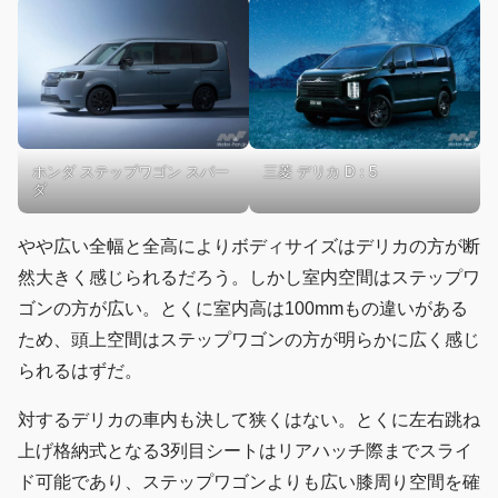
ホンダ ステップワゴン スパー
三菱 デリカ D：5
ダ
やや広い全幅と全高によりボディサイズはデリカの方が断
然大きく感じられるだろう。しかし室内空間はステップワ
ゴンの方が広い。とくに室内高は100mmもの違いがある
ため、頭上空間はステップワゴンの方が明らかに広く感じ
られるはずだ。
対するデリカの車内も決して狭くはない。とくに左右跳ね
上げ格納式となる3列目シートはリアハッチ際までスライ
ド可能であり、ステップワゴンよりも広い膝周り空間を確