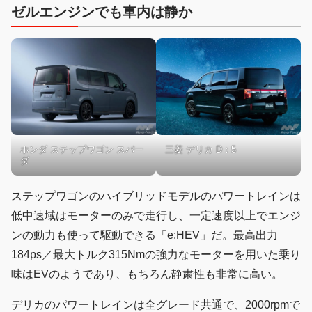
ゼルエンジンでも車内は静か
ホンダ ステップワゴン スパー
三菱 デリカ D：5
ダ
ステップワゴンのハイブリッドモデルのパワートレインは
低中速域はモーターのみで走行し、一定速度以上でエンジ
ンの動力も使って駆動できる「e:HEV」だ。最高出力
184ps／最大トルク315Nmの強力なモーターを用いた乗り
味はEVのようであり、もちろん静粛性も非常に高い。
デリカのパワートレインは全グレード共通で、2000rpmで