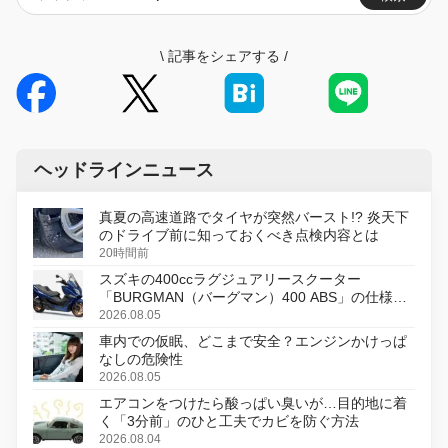
\
記事をシェアする
/
ヘッドラインニュース
真夏の高速道路でタイヤが突然バースト!? 炎天下
のドライブ前に知っておくべき点検内容とは
20時間前
スズキの400ccラグジュアリースクーター
「BURGMAN（バーグマン）400 ABS」の仕様を
変更し、8月18日に発売
2026.08.05
車内での仮眠、どこまで安全？エンジンかけっぱ
なしの危険性
2026.08.05
エアコンをつけたら酸っぱい臭いが…目的地に着
く「3分前」のひと工夫でカビを防ぐ方法
2026.08.04