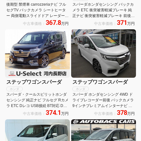
後期型 禁煙車 carrozzeriaナビ フル
スパーダホンダセンシング バックカ
セグTV バックカメラ シートヒータ
メラ ETC 衝突被害軽減ブレーキ 純
ー 両側電動スライドドア レーダーク
正ナビ 衝突被害軽減ブレーキ 前後ド
367.8
371
ルーズコントロール 両側電動スライ
ライブレコーダー 盗難防止装置 バッ
中古車価格：
万円
中古車価格：
万円
ドドア シートヒーター ETC
クモニター リアエアコン LEDヘッド
ライ エアコン 地デジフルセグ USB
PS
ステップワゴンスパーダ
ステップワゴンスパーダ
ホンダ
ホンダ
スパーダ・クールスピリットホンダ
スパーダ ホンダセンシング 4WD ド
センシング 純正ナビ フルセグ Rカメ
ライブレコーダー前後 バックカメラ
ラ ETC Dレコ USB接続 BT対応 DVD
9インチプレミアムインターナビ 地
374.1
378
再生可能 LEDヘットライト 盗難防止
デジフルセグTV レーンアシスト 衝
中古車価格：
万円
中古車価格：
万円
システム パワーウインドウ シートH
突被害軽減システム 両側電動スライ
サイドエアバッグ 半革シート キーレ
ドドア オートライト LEDライト ス
ス エアバッグ
ターター