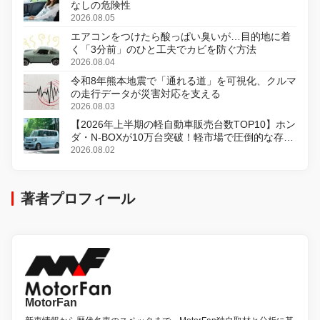
なしの危険性
2026.08.05
エアコンをつけたら酸っぱい臭いが…目的地に着
く「3分前」のひと工夫でカビを防ぐ方法
2026.08.04
令和8年熊本地震で「通れる道」を可視化、クルマ
の走行データが災害対応を支える
2026.08.03
【2026年上半期の軽自動車販売台数TOP10】ホン
ダ・N-BOXが10万台突破！軽市場で圧倒的な存在
感
2026.08.02
著者プロフィール
MotorFan