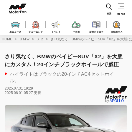
コ
ン
テ
検索
MENU
ン
ツ
へ
車ニュース
チューニング
イベント
中古車
新車カタログ
自動車求人
ス
HOME
ＢＭＷ
Ｘ２
さり気なく、BMWのベイビーSUV「X2」を大胆
キ
ッ
プ
さり気なく、BMWのベイビーSUV「X2」を大胆
にカスタム！20インチブラックホイールで威圧
ハイライトはブラックの20インチAC4セットホイー
ル。
2025.07.31 19:29
2025.08.01 05:27 更新
by
APOLLO