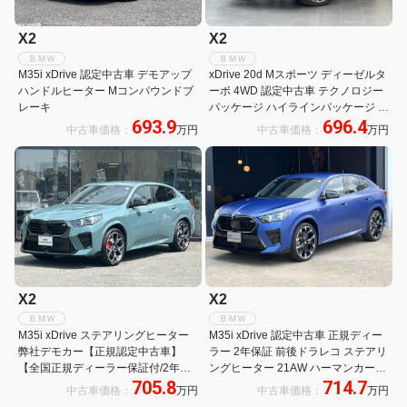
X2
X2
ＢＭＷ
ＢＭＷ
M35i xDrive 認定中古車 デモアップ
xDrive 20d Mスポーツ ディーゼルタ
ハンドルヒーター Mコンパウンドブ
ーボ 4WD 認定中古車 テクノロジー
レーキ
パッケージ ハイラインパッケージ パ
693.9
696.4
ノラマルーフ 弊社社用車 ETC 全周
中古車価格：
万円
中古車価格：
万円
囲カメラ クリアランスソナー オート
クルーズコントロール パワーシート
X2
X2
ＢＭＷ
ＢＭＷ
M35i xDrive ステアリングヒーター
M35i xDrive 認定中古車 正規ディー
弊社デモカー【正規認定中古車】
ラー 2年保証 前後ドラレコ ステアリ
【全国正規ディーラー保証付/2年・
ングヒーター 21AW ハーマンカード
705.8
714.7
走行距離無制限】ヘッドアップディ
ン HUD トップビュー スポーツシー
中古車価格：
万円
中古車価格：
万円
スプレイ アコースティックガラス
ト パドルシフト ACC アンビエント