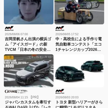
2026/08/06 07:00
2026/08/05 17:52
吉岡里帆さん出演の横浜ゴ
中・高校生による手作り電
ム「アイスガード」の新
気自動車コンテスト「エコ
TVCM「日本の冬の安全
1チャレンジカップ2026」
は、スタッドレスタイヤが
が8月22日に開催！
守る。」が8月から放映開
始！
【PR】
2026/08/04 11:15
2026/08/03 20:03
ジャパンカスタムを牽引す
トヨタ 新型ハリアーがさら
るWALDが仕上げた「レク
に精悍に! モデリスタ＆