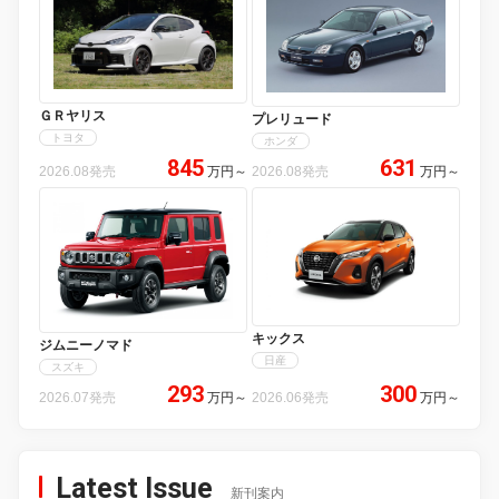
ＧＲヤリス
プレリュード
トヨタ
ホンダ
845
631
2026.08発売
万円
～
2026.08発売
万円
～
キックス
ジムニーノマド
日産
スズキ
293
300
2026.07発売
万円
～
2026.06発売
万円
～
Latest Issue
新刊案内