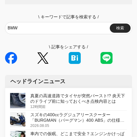
\
キーワードで記事を検索する
/
検索
\
記事をシェアする
/
ヘッドラインニュース
真夏の高速道路でタイヤが突然バースト!? 炎天下
のドライブ前に知っておくべき点検内容とは
12時間前
スズキの400ccラグジュアリースクーター
「BURGMAN（バーグマン）400 ABS」の仕様を
変更し、8月18日に発売
2026.08.05
車内での仮眠、どこまで安全？エンジンかけっぱ