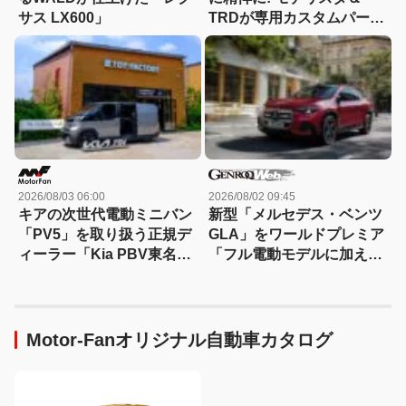
サス LX600」
TRDが専用カスタムパーツ
を一斉発売、スポーティさ
を大幅パワーアップ!
2026/08/03 06:00
2026/08/02 09:45
キアの次世代電動ミニバン
新型「メルセデス・ベンツ
「PV5」を取り扱う正規デ
GLA」をワールドプレミア
ィーラー「Kia PBV東名横
「フル電動モデルに加えて
浜」が南町田グランベリー
ハイブリッドも」【動画】
パーク内にオープン！
Motor-Fanオリジナル自動車カタログ