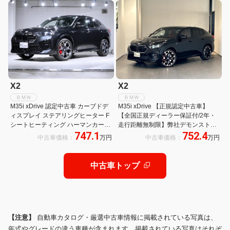
harman アダプティブMサスペンシ
ライト
ョン
X2
X2
ＢＭＷ
ＢＭＷ
M35i xDrive 認定中古車 カーブドデ
M35i xDrive 【正規認定中古車】
ィスプレイ ステアリングヒーター F
【全国正規ディーラー保証付/2年・
シートヒーティング ハーマンカード
走行距離無制限】弊社デモンストレ
747.1
752.4
ン ヘッドアップディスプレイ Apple
ーションカー ハーマンカードンスピ
中古車価格：
万円
中古車価格：
万円
Car Play 20AW
ーカー 赤レザーシート トップビュー
全方位障害物センサー ステアリング
ヒーター
中古車トップ
【注意】
自動車カタログ・厳選中古車情報に掲載されている写真は、
年式やグレードの違う車種が含まれます。掲載されている写真はそれぞ