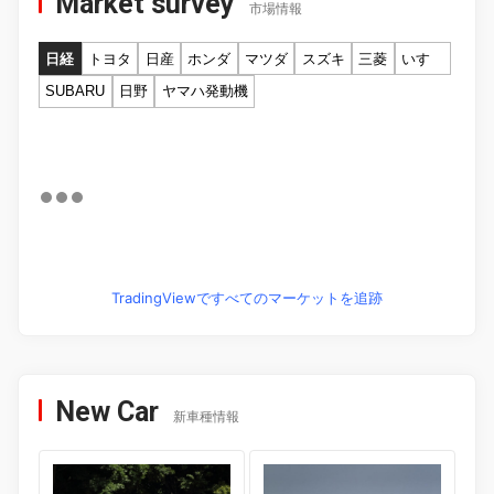
Market survey
市場情報
日経
トヨタ
日産
ホンダ
マツダ
スズキ
三菱
いすゞ
SUBARU
日野
ヤマハ発動機
TradingViewですべてのマーケットを追跡
New Car
新車種情報