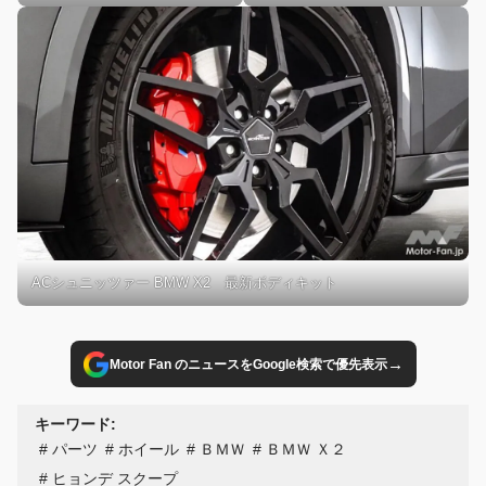
ACシュニッツァー BMW X2 最新ボディキット
→
Motor Fan のニュースをGoogle検索で優先表示
キーワード:
パーツ
ホイール
ＢＭＷ
ＢＭＷ Ｘ２
ヒョンデ スクープ