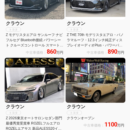
クラウン
クラウン
トヨタ
トヨタ
Z モデリスタエアロ サンルーフ ナビ
Z THE 70th モデリスタエアロ・パノ
フルセグ Bluetooth接続 パワーシー
ラマルーフ・12.3インチ純正ディス
ト クルーズコントロール スマートキ
プレイオーディオPlus・パワーバッ
860
890
ー プッシュスタート 革シート シー
クドア・パノラミックビューモニタ
中古車価格：
万円
中古車価格：
万円
トヒーター オートエアコン
ー・本革シート・HUD・BSM・シー
トヒーター・シートベンチレーショ
ン
クラウン
クラウン
トヨタ
トヨタ
Z 2026東京オートサロンセダン部門
クラウンオープン
1100
最優秀賞受賞車 ROZELフルエアロ
中古車価格：
万円
ROZELエアサス 新品ALESS20イン