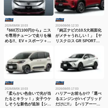
2026/08/08 10:03
2026/08/06 12:33
『660万1100円から』ニス
「純正ナビの10.5大画面化
モ専用チューンで走りを極
がメチャうれしい！」【ヤ
める!!、EV＋スポーツ＋ク
リスクロス GR SPORT一
ロスオーバーの新時代【新
部改良】
型リーフNISMO】
2026/08/06 10:03
2026/08/05 17:03
「柔らかい色合いで光が当
ハリアーお前もか!?「選べ
たるとキラッ！」女子ウケ
るエンジンがハイブリッド
しそうな新色が追加【シエ
だけに!!」【ハリアー一部