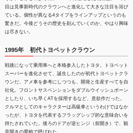
目は見事新時代のクラウンへと進化して大きな注目を浴び
ている。個性が異なる4タイプをラインアップというのも
驚きだ。今後どうその歴史を刻んでいくのか、やはり興味
は尽きない。
1995年
初代トヨペットクラウン
戦後になって乗用車へと本格参入したトヨタ。トヨペット
スーパーを進化させて、誕生したのが初代トヨペットクラ
ウンだ。アメ車を参考にしつつも、開発と生産すべてを自
社化。フロントサスペンションをダブルウイッシュボーン
としたり、いち早くATを採用するなど、意欲作だった。
クルマとしてのキャラクターは高級車というわけではなか
ったが、トヨタを代表するフラッグシップ的な意味合いを
持たされていた。後ろのドアが逆ヒンジ（前開き）で、観
音開きの愛称で呼ばれた。