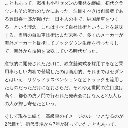
こともあって、戦後も小型セダンの開発を継続。初代クラ
ウンもその流れのなかにあった。注目すべきは創業者であ
る豊田喜一郎が掲げた「日本人の手で、純国産車をつく
る」という理念。これはすべて自社技術ということを意味
する。当時の自動車技術はまだ未熟で、多くのメーカーが
海外メーカーと提携してノックダウン生産を行ったりし
て、海外から技術を吸収している時代だった。
意欲的に開発されただけに、独立懸架式を採用するなど乗
用車らしい内容で登場したのは画期的。それまではセダン
とはいえ、リジッドサスペンションなどトラックを流用し
たものだっただけになおさらだ。それゆえ世間の注目度は
高く、都心の虎ノ門で行われた発表会にはなんと2万人も
の人が押し寄せたという。
そして現在に続く、高級車のイメージのルーツとなるのが
2代目だ。初代登場から7年が経っていたこともあって、