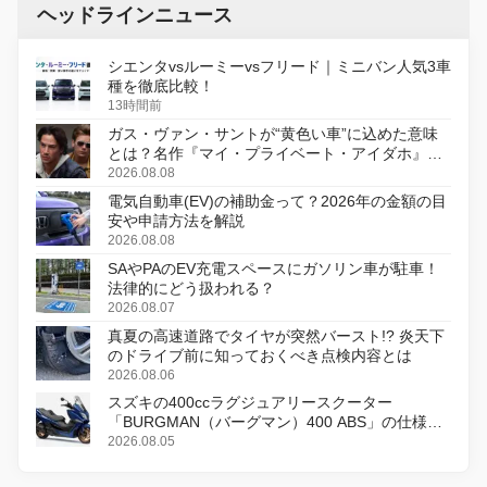
ヘッドラインニュース
シエンタvsルーミーvsフリード｜ミニバン人気3車
種を徹底比較！
13時間前
ガス・ヴァン・サントが“黄色い車”に込めた意味
とは？名作『マイ・プライベート・アイダホ』が
初のデジタルリマスター版で復活
2026.08.08
電気自動車(EV)の補助金って？2026年の金額の目
安や申請方法を解説
2026.08.08
SAやPAのEV充電スペースにガソリン車が駐車！
法律的にどう扱われる？
2026.08.07
真夏の高速道路でタイヤが突然バースト!? 炎天下
のドライブ前に知っておくべき点検内容とは
2026.08.06
スズキの400ccラグジュアリースクーター
「BURGMAN（バーグマン）400 ABS」の仕様を
変更し、8月18日に発売
2026.08.05