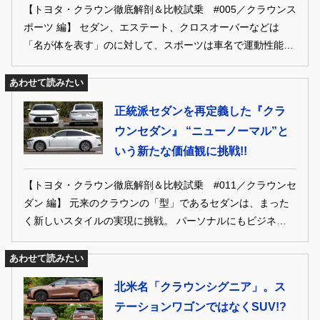
【トヨタ・クラウン徹底解剖＆比較試乗 #005／クラウンス
ポーツ 編】 セダン、エステート、クロスオーバーなどは
「名が体を表す」のに対して、スポーツは車名で運動性能の
高さを誇示。 シリーズ随一のアスリート系モデルだ。
あわせて読みたい
正統派セダンを再定義した『クラ
ウンセダン』 “ニューノーマル”と
いう新たな価値観に挑戦!!
【トヨタ・クラウン徹底解剖＆比較試乗 #011／クラウンセ
ダン 編】 元来のクラウンの「型」であるセダンは、まった
く新しいスタイルの実現に挑戦。 パーソナルにもビジネスに
も使える「ニューフォーマル」という価値を生み出した。
あわせて読みたい
北米名「クラウンシグニア」。ス
テーションワゴンではなくSUV!?