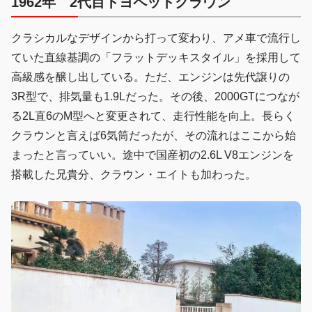
1962年
2代目トヨペットクラウン
クラシカルなデザインから打って変わり、アメ車で流行し
ていた直線基調の「フラットデッキスタイル」を採用して
高級感を醸し出している。ただ、エンジンは先代譲りの
3R型で、排気量も1.9Lだった。その後、2000GTにつなが
る2L直6のM型へと変更されて、走行性能を向上。長らく
クラウンと言えば6気筒だったが、その流れはここから始
まったと言っていい。途中で国産初の2.6L V8エンジンを
搭載した兄貴分、クラウン・エイトも加わった。