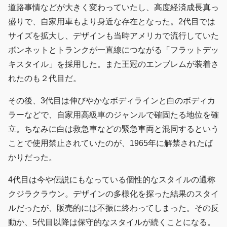
道路事情などが大きく変わっていたし、高度経済成長真っ
盛りで、自家用車もより身近な存在となった。2代目では
サイズを拡大し、デザインも当時アメリカで流行していた
ボンネットとトランクが一直線につながる「フラットデッ
キスタイル」を採用した。また王冠のエンブレムが装着さ
れたのも２代目だ。
その後、3代目は伸びやかなボディラインと白のボディカ
ラーなどで、自家用高級車のジャンルで確固たる地位を確
立。ちなみに白は救急車などの緊急車両と混同するという
ことで使用禁止されていたのが、1965年に解禁されたば
かりだった。
4代目は今や伝説にもなっている個性的なスタイルの通称
クジラクラウン。デザインの多様化を探った結果のスタイ
ルだったが、販売的には不振に終わってしまった。その反
動か、5代目以降は保守的なスタイルが続くことになる。