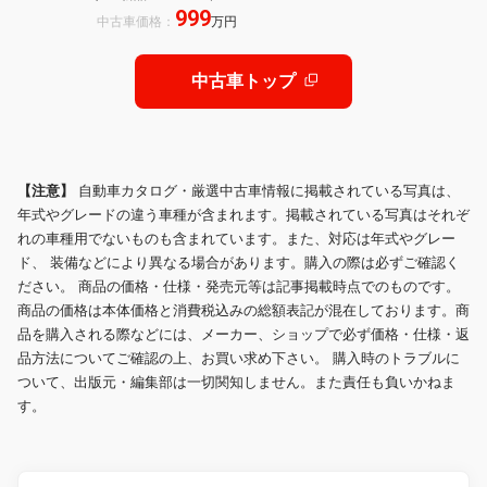
999
チアルミ 黒革シート ROZELフロア
中古車価格：
万円
マット ROZELブレーキ カーボンロ
ーター
中古車トップ
【注意】
自動車カタログ・厳選中古車情報に掲載されている写真は、
年式やグレードの違う車種が含まれます。掲載されている写真はそれぞ
れの車種用でないものも含まれています。また、対応は年式やグレー
ド、 装備などにより異なる場合があります。購入の際は必ずご確認く
ださい。 商品の価格・仕様・発売元等は記事掲載時点でのものです。
商品の価格は本体価格と消費税込みの総額表記が混在しております。商
品を購入される際などには、メーカー、ショップで必ず価格・仕様・返
品方法についてご確認の上、お買い求め下さい。 購入時のトラブルに
ついて、出版元・編集部は一切関知しません。また責任も負いかねま
す。