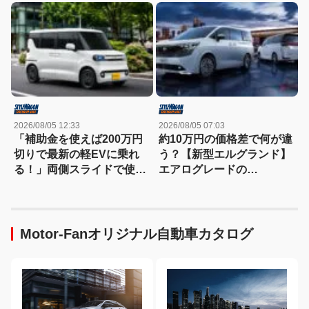
ンタ一部改良】
改良】
2026/08/05 12:33
2026/08/05 07:03
「補助金を使えば200万円
約10万円の価格差で何が違
切りで最新の軽EVに乗れ
う？【新型エルグランド】
る！」両側スライドで使い
エアログレードの
勝手も抜群!!【BYD
「AUTECH」3種類を比較
RACCO】
してみた！
Motor-Fanオリジナル自動車カタログ