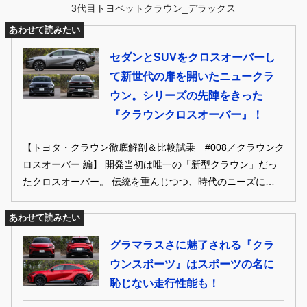
3代目トヨペットクラウン_デラックス
あわせて読みたい
セダンとSUVをクロスオーバーし
て新世代の扉を開いたニュークラ
ウン。シリーズの先陣をきった
『クラウンクロスオーバー』！
【トヨタ・クラウン徹底解剖＆比較試乗 #008／クラウンク
ロスオーバー 編】 開発当初は唯一の「新型クラウン」だっ
たクロスオーバー。 伝統を重んじつつ、時代のニーズにも応
えることで、「革新と挑戦」を体現した個性派モデルだ。
あわせて読みたい
グラマラスさに魅了される『クラ
ウンスポーツ』はスポーツの名に
恥じない走行性能も！