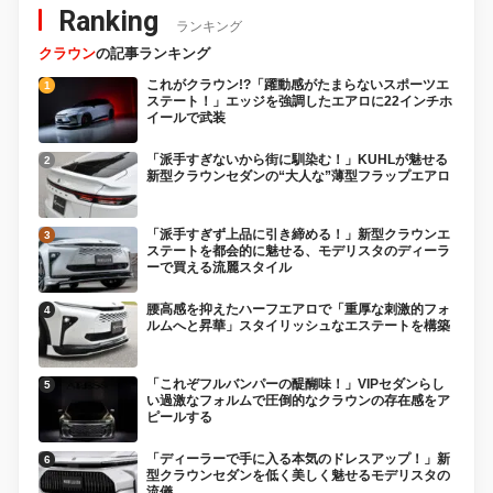
Ranking
ランキング
クラウン
の記事ランキング
これがクラウン!?「躍動感がたまらないスポーツエ
ステート！」エッジを強調したエアロに22インチホ
イールで武装
「派手すぎないから街に馴染む！」KUHLが魅せる
新型クラウンセダンの“大人な”薄型フラップエアロ
「派手すぎず上品に引き締める！」新型クラウンエ
ステートを都会的に魅せる、モデリスタのディーラ
ーで買える流麗スタイル
腰高感を抑えたハーフエアロで「重厚な刺激的フォ
ルムへと昇華」スタイリッシュなエステートを構築
「これぞフルバンパーの醍醐味！」VIPセダンらし
い過激なフォルムで圧倒的なクラウンの存在感をア
ピールする
「ディーラーで手に入る本気のドレスアップ！」新
型クラウンセダンを低く美しく魅せるモデリスタの
流儀