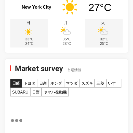
27°C
New York City
日
月
火
33°C
35°C
32°C
24°C
23°C
25°C
Market survey
市場情報
日経
トヨタ
日産
ホンダ
マツダ
スズキ
三菱
いすゞ
SUBARU
日野
ヤマハ発動機