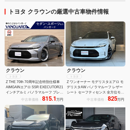
トヨタ クラウンの厳選中古車物件情報
クラウン
クラウン
トヨタ
トヨタ
Z THE 70th 70周年記念特別仕様車
Z ワンオーナー モデリスタエアロ モ
AIMGAINエアロ SSR EXECUTOR21
デリスタAW パノラマルーフ レザー
インチアルミ パノラマルーフ プレミ
シート セーフティセンス 全方位モニ
815.1
825
アムナッパ革 12.3インチディスプレ
ター ナビ テレビ パワーシート ベン
中古車価格：
万円
中古車価格：
万円
イオーディオ パノラミックビュー ア
チレーション
ドバンスドパーク