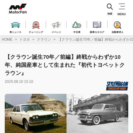
コ
ン
テ
検索
MENU
ン
ツ
へ
車ニュース
チューニング
イベント
中古車
新車カタログ
自動車求人
ス
HOME
トヨタ
クラウン
【クラウン誕生70年／前編】終戦からわずか
キ
ッ
プ
【クラウン誕生70年／前編】終戦からわずか10
年、純国産車として生まれた『初代トヨペットク
ラウン』
2025.08.10 15:10