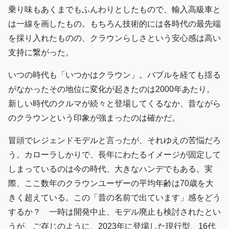
乗り味もあくまでもふんわりとしたもので、輸入高級車と
は一線を画したもの。もちろん技術的には各時代の最先端
を採り入れたものの、クラウンらしさという安心感は高い
支持に繋がった。
いつの時代も「いつかはクラウン」。バブルを経ても揺る
がなかったその地位に変化が起きたのは2000年あたり。
新しい時代のクルマが続々と登場してくるなか、昔ながら
のクラウンという印象が強まったのは確かだ。
冒頭でレジェンドモデルと言ったが、それゆえの苦悩だろ
う。カローラしかりで、長年にわたるイメージが固定して
しまっているのは今の時代、大きなハンデでもある。実
際、ここ数年のクラウンユーザーの平均年齢は70歳を大
きく超えている。この「昔の名前で出ています」感をどう
するか？ 一時は開発中止、モデル廃止も検討されたとい
うが、ご存じのように、2023年に登場した現行型、16代