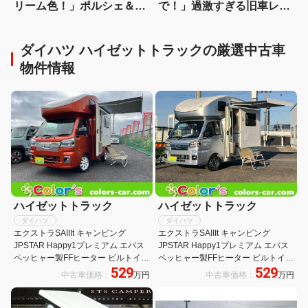
リーム色！」ポルシェ＆ダ
で！」過激すぎる旧車レー
ッジの色使いで魅せるカロ
シング仕様のハイゼットジ
ーラルミオン
ャンボ
ダイハツ ハイゼットトラックの厳選中古車
物件情報
ハイゼットトラック
ハイゼットトラック
ダイハツ
ダイハツ
エクストラSAIIIt キャンピング
エクストラSAIIIt キャンピング
JPSTAR Happy1プレミアム エバス
JPSTAR Happy1プレミアム エバス
ペッヒャー製FFヒーター ビルトイン
ペッヒャー製FFヒーター ビルトイン
529
529
クーラー+冷蔵庫+電動サイドオーニ
クーラー+冷蔵庫+電動サイドオーニ
中古車価格：
万円
中古車価格：
万円
ング リチウム電池400AH 外部防水
ング リチウム電池400AH 外部防水
コンセント
コンセント