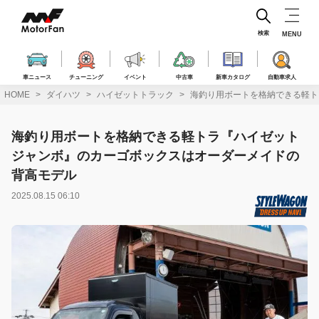
コ
ン
テ
検索
MENU
ン
ツ
へ
車ニュース
チューニング
イベント
中古車
新車カタログ
自動車求人
ス
HOME
ダイハツ
ハイゼットトラック
海釣り用ボートを格納できる軽ト
キ
ッ
プ
海釣り用ボートを格納できる軽トラ『ハイゼット
ジャンボ』のカーゴボックスはオーダーメイドの
背高モデル
2025.08.15 06:10