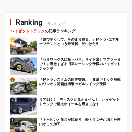
Ranking
ランキング
ハイゼットトラック
の記事ランキング
「遊び尽くして、そのまま寝る。」軽トラ×エアル
ーフテントという最適解、見つけた!!
「セミワークスに板ッパネ、サイド出しマフラーま
で！」過激すぎる旧車レーシング仕様のハイゼット
ジャンボ
「軽トラカスタムの限界突破。」変形ギミック満載
のワンオフ荷箱は衝撃のガルウイング仕様!!
リア11J！「ディスクが見えません！」ハイゼット
トラックで極太ホイールを履きこなす！
「キャビンと荷台が陸続き」軽トラ女子が増えた理
由がこの加工