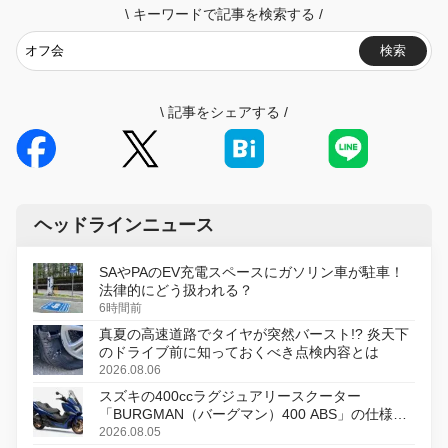
\
キーワードで記事を検索する
/
検索
\
記事をシェアする
/
ヘッドラインニュース
SAやPAのEV充電スペースにガソリン車が駐車！
法律的にどう扱われる？
6時間前
真夏の高速道路でタイヤが突然バースト!? 炎天下
のドライブ前に知っておくべき点検内容とは
2026.08.06
スズキの400ccラグジュアリースクーター
「BURGMAN（バーグマン）400 ABS」の仕様を
変更し、8月18日に発売
2026.08.05