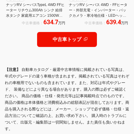
ナッツRV シーバスTypeL 4WD FFヒ
ナッツRV シーバス 4WD・FFヒータ
ーター リチウム300Ah シンク 給排
ー・外部充電・インバーター・バッ
水タンク 家庭用エアコン 1500Wイ
クカメラ・寒冷地仕様・LEDヘッド
634.7
639.4
ンバーター 100Vコンセント LEDヘ
ランプ・バゲッジドア
中古車価格：
万円
中古車価格：
万円
ッドライト
中古車トップ
【注意】
自動車カタログ・厳選中古車情報に掲載されている写真は、
年式やグレードの違う車種が含まれます。掲載されている写真はそれぞ
れの車種用でないものも含まれています。また、対応は年式やグレー
ド、 装備などにより異なる場合があります。購入の際は必ずご確認く
ださい。 商品の価格・仕様・発売元等は記事掲載時点でのものです。
商品の価格は本体価格と消費税込みの総額表記が混在しております。商
品を購入される際などには、メーカー、ショップで必ず価格・仕様・返
品方法についてご確認の上、お買い求め下さい。 購入時のトラブルに
ついて、出版元・編集部は一切関知しません。また責任も負いかねま
す。