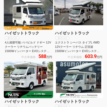
ハイゼットトラック
ハイゼットトラック
ダイハツ
ダイハツ
4人就寝可能 パパビルド ドギー 12V
エクストラ シーバス タイプL 4WD
クーラー リチウムバッテリー
12Vクーラー リチウム 正弦波
1500Wインバーター EVOシステム
1500Wインバーター EVOシステム
588
603.9
アクリルウィンドウ ポップアップル
外部充電システム FFヒーター FRP
中古車価格：
万円
中古車価格：
万円
ーフ キャンピングカー キッチンシン
ポップアップ 4名乗車 3名+子供1名
ク
就寝
ハイゼットトラック
ハイゼットトラック
ダイハツ
ダイハツ