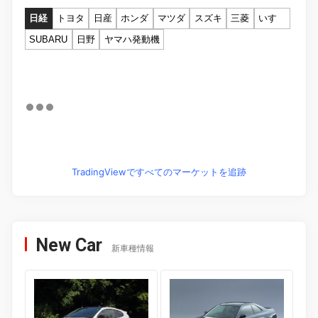
日経
トヨタ
日産
ホンダ
マツダ
スズキ
三菱
いすゞ
SUBARU
日野
ヤマハ発動機
TradingViewですべてのマーケットを追跡
New Car
新車種情報