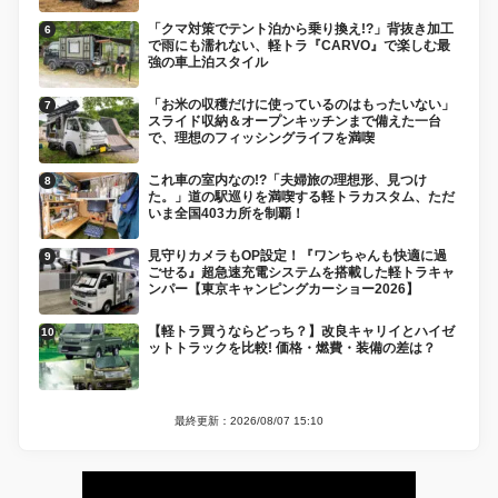
「クマ対策でテント泊から乗り換え!?」背抜き加工
で雨にも濡れない、軽トラ『CARVO』で楽しむ最
強の車上泊スタイル
「お米の収穫だけに使っているのはもったいない」
スライド収納＆オープンキッチンまで備えた一台
で、理想のフィッシングライフを満喫
これ車の室内なの!?「夫婦旅の理想形、見つけ
た。」道の駅巡りを満喫する軽トラカスタム、ただ
いま全国403カ所を制覇！
見守りカメラもOP設定！『ワンちゃんも快適に過
ごせる』超急速充電システムを搭載した軽トラキャ
ンパー【東京キャンピングカーショー2026】
【軽トラ買うならどっち？】改良キャリイとハイゼ
ットトラックを比較! 価格・燃費・装備の差は？
最終更新：2026/08/07 15:10