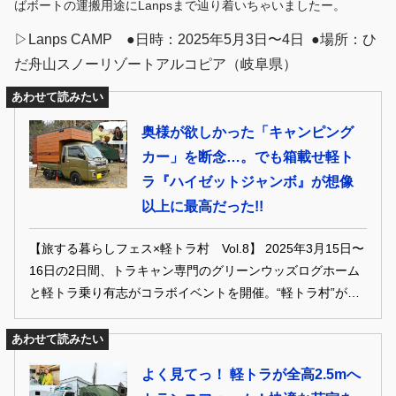
ばボートの運搬用途にLanpsまで辿り着いちゃいましたー。
▷Lanps CAMP ●日時：2025年5月3日〜4日 ●場所：ひ
だ舟山スノーリゾートアルコピア（岐阜県）
あわせて読みたい
奥様が欲しかった「キャンピング
カー」を断念…。でも箱載せ軽ト
ラ『ハイゼットジャンボ』が想像
以上に最高だった!!
【旅する暮らしフェス×軽トラ村 Vol.8】 2025年3月15日〜
16日の2日間、トラキャン専門のグリーンウッズログホーム
と軽トラ乗り有志がコラボイベントを開催。“軽トラ村”が開
村され、全国各地から軽トラキャンパーが大集合した。そん
な軽トライベントをレポートします！
あわせて読みたい
よく見てっ！ 軽トラが全高2.5mへ