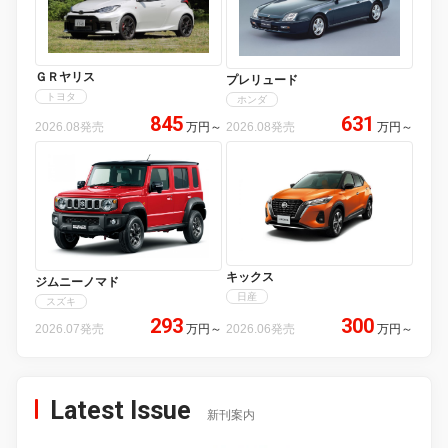
ＧＲヤリス
プレリュード
トヨタ
ホンダ
845
631
2026.08発売
万円
～
2026.08発売
万円
～
キックス
ジムニーノマド
日産
スズキ
293
300
2026.07発売
万円
～
2026.06発売
万円
～
Latest Issue
新刊案内