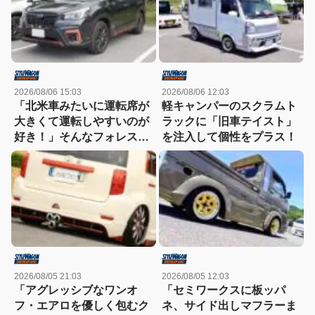
2026/08/06 15:03
2026/08/06 12:03
「北米車みたいに運転席が
軽キャンパーのスクラムト
大きくて運転しやすいのが
ラックに「旧車テイスト」
好き！」そんなフォレスタ
を注入して個性をプラス！
ーを2代乗り継ぎ中!!
2026/08/05 21:03
2026/08/05 12:03
「アグレッシブなワンオ
「セミワークスに板ッパ
フ・エアロを優しく包むク
ネ、サイド出しマフラーま