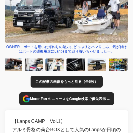
OWNER ボートを用いた海釣りの魅力にどっぷりとハマりこみ、気が付け
ばボートの運搬用途にLanpsまで辿り着いちゃいましたー。
この記事の画像をもっと見る（全6枚）
→
Motor Fan のニュースをGoogle検索で優先表示
【Lanps CAMP Vol.1】
アルミ骨格の荷台BOXとして人気のLanpsが日頃の