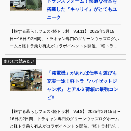
トランスフォーム！快適な荷室を
搭載した『キャリイ』がとてもユ
ニーク
【旅する暮らしフェス×軽トラ村 Vol.11】 2025年3月15
日〜16日の2日間、トラキャン専門のグリーンウッズログホ
ームと軽トラ乗り有志がコラボイベントを開催。“軽トラ
村”が開村され、全国各地から軽トラキャンパーが大集合し
た。そんな軽トライベントをレポートします！
あわせて読みたい
「発電機」があれば仕事も遊びも
充実一途！軽トラ『ハイゼットジ
ャンボ』 とアルミ荷箱の最強コン
ビ!!
【旅する暮らしフェス×軽トラ村 Vol.9】 2025年3月15日〜
16日の2日間、トラキャン専門のグリーンウッズログホーム
と軽トラ乗り有志がコラボイベントを開催。“軽トラ村”が開