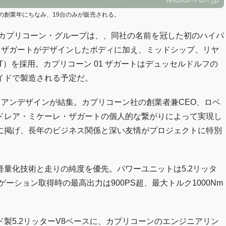
の創業年にちなみ、19台のみが販売される。
くカプリコーン・グループは、、同社の名前を冠した初のハイパ
た。ザガートがデザインしたボディに加え、ミッドシップ、リヤ
）を採用。カプリコーン 01 ザガートはデュッセルドルフの
イドで製造される予定だ。
タリアンデザインが結集。カプリコーン社の創業者兼CEO、ロベ
ドレア・ミケーレ・ザガートの個人的な繋がりによって実現し
に掲げ、長年のビジネス関係と深い友情がプロジェクトに特別
量化技術と走りの純度を優先。パワーユニットは5.2リッタ
ーション取得時の最高出力は900PS超、最大トルク1000Nm
製5.2リッターV8ベースに、カプリコーンのエンジニアリン