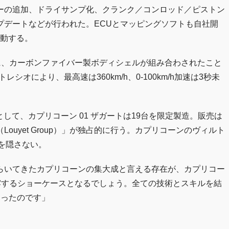
ーの追加、ドライサンプ化、クランク／コンロッド／ピストン
プデートなどが行われた。ECUとマッピングソフトも自社開
駆動する。
に、カーボンファイバー製ボディシェルが組み合わされたこと
シオにより、最高速は360km/h、0-100km/h加速は3秒未
として、カプリコーン 01 ザガートは19台を限定製造。販売は
uyet Group）」が独占的に行う。カプリコーンのヴィルト
を隠さない。
らいてきたカプリコーンの集大成と言える存在が、カプリコー
披露するショーケースとなるでしょう。全ての技術とスキルを結
なったのです」