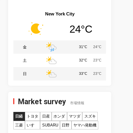
New York City
24°C
金
31°C
24°C
土
32°C
23°C
日
33°C
23°C
Market survey
市場情報
日経
トヨタ
日産
ホンダ
マツダ
スズキ
三菱
いすゞ
SUBARU
日野
ヤマハ発動機