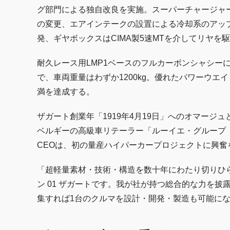
グ部門による独自改良を実施。スーパーチャージャ
の変更、エアインテークの設置による冷却系のアッ
発、ギヤボックスはCIMA製5速MTを介してリヤを
耐久レース用LMP1ベースのフルカーボンシャシー
で、車両重量はわずか1200kg。優れたパワーウエイトレ
満を達成する。
ザガート創業年「1919年4月19日」へのオマージュ
ベルギーの高級車リテーラー「ルーイエ・グループ（Lo
CEOは、初の量産ハイパーカープロジェクトに興奮
「超軽量素材・技術・構造を数十年にわたり切りひ
ン 01 ザガートです。我が社が持つ総合的な力を
集すれば1台のクルマを設計・開発・製造も可能に