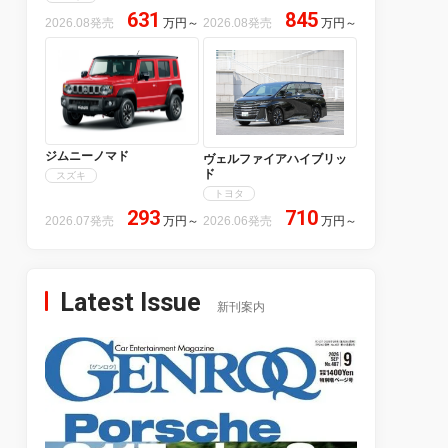
631
845
2026.08発売
万円
～
2026.08発売
万円
～
ジムニーノマド
ヴェルファイアハイブリッ
ド
スズキ
トヨタ
293
710
2026.07発売
万円
～
2026.06発売
万円
～
Latest Issue
新刊案内