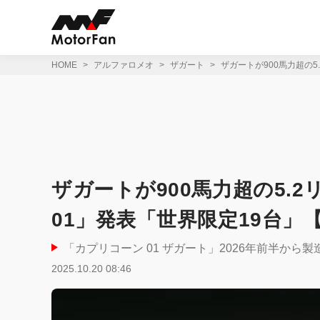
コ
ン
テ
ン
ツ
HOME
アルファロメオ
ザガート
ザガートが900馬力超の5
へ
ス
キ
ッ
プ
ザガートが900馬力超の5.
01」発表「世界限定19台」
「カプリコーン 01 ザガート」2026年前半から製
2025.10.20 08:46