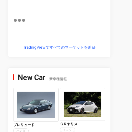
TradingViewですべてのマーケットを追跡
New Car
新車種情報
ＧＲヤリス
プレリュード
トヨタ
ホンダ