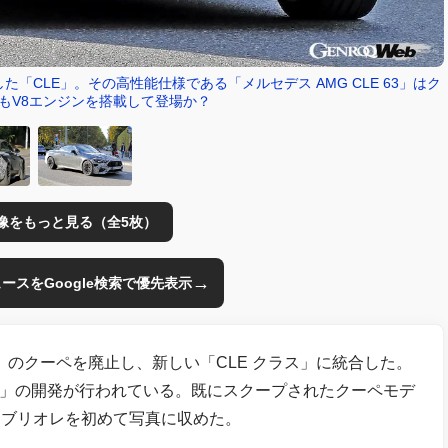
「CLE」。その高性能仕様である「メルセデス AMG CLE 63」はク
もV8エンジンを搭載して登場か？
像をもっと見る（全5枚）
→
のニュースをGoogle検索で優先表示
のクーペを廃止し、新しい「CLE クラス」に統合した。
 63」の開発が行われている。既にスクープされたクーペモデ
カブリオレを初めて写真に収めた。