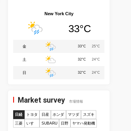
New York City
33°C
金
33°C
25°C
土
32°C
24°C
日
32°C
24°C
Market survey
市場情報
日経
トヨタ
日産
ホンダ
マツダ
スズキ
三菱
いすゞ
SUBARU
日野
ヤマハ発動機