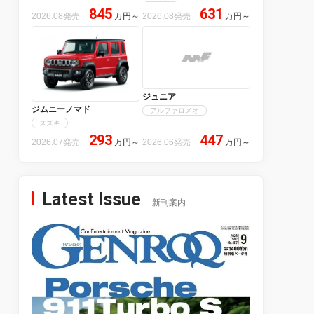
845
631
2026.08発売
万円
～
2026.08発売
万円
～
ジュニア
ジムニーノマド
アルファロメオ
スズキ
293
447
2026.07発売
万円
～
2026.06発売
万円
～
Latest Issue
新刊案内