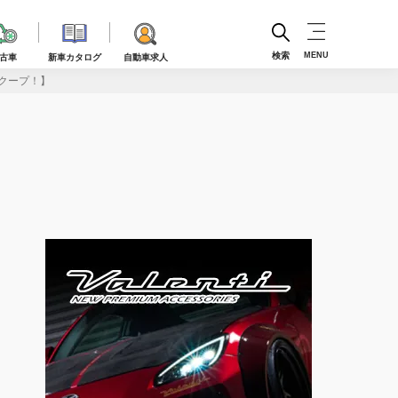
検索
MENU
古車
新車カタログ
自動車求人
スクープ！】