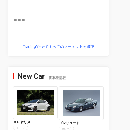
TradingViewですべてのマーケットを追跡
New Car
新車種情報
ＧＲヤリス
プレリュード
トヨタ
ホンダ