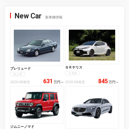
New Car
新車種情報
ＧＲヤリス
プレリュード
トヨタ
ホンダ
631
845
2026.08発売
万円
～
2026.08発売
万円
～
ジムニーノマド