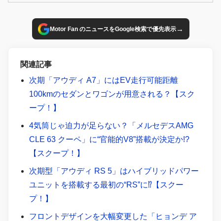
発が進められているが、市販モデルも導入される可能性が高
いことがわかった。
→
Motor Fan のニュースをGoogle検索で優先表示
関連記事
次期「アウディ A7」にはEV走行可能距離
100kmのセダンとワゴンが用意される？【スク
ープ！】
4気筒じゃ迫力が足らない？「メルセデスAMG
CLE 63 クーペ」に“官能的V8”搭載が決定か!?
【スクープ！】
次期型「アウディ RS 5」はハイブリッドパワー
ユニットを搭載する最初の“RS”に⁉︎【スクー
プ！】
フロントデザインを大幅変更した「ヒョンデ ア