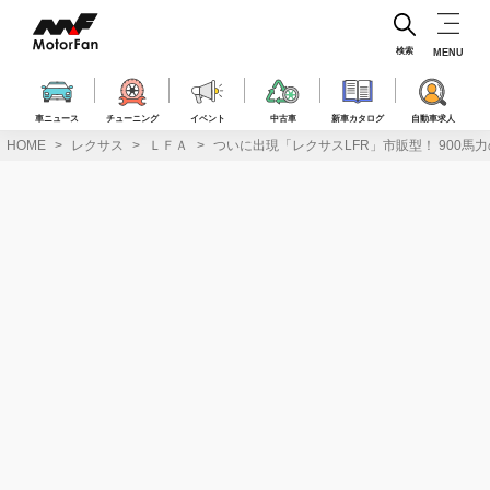
コ
ン
テ
検索
MENU
ン
ツ
へ
車ニュース
チューニング
イベント
中古車
新車カタログ
自動車求人
ス
HOME
レクサス
ＬＦＡ
ついに出現「レクサスLFR」市販型！ 900馬力
キ
ッ
プ