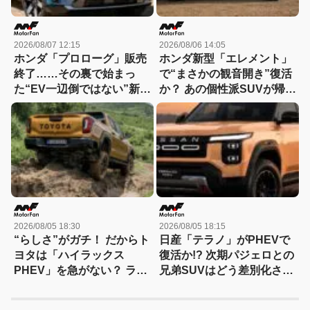
2026/08/07 12:15
2026/08/06 14:05
ホンダ「プロローグ」販売
ホンダ新型「エレメント」
終了……その裏で始まっ
で“まさかの観音開き”復活
た“EV一辺倒ではない”新戦
か？ あの個性派SUVが帰っ
略とは？
てくる可能性
2026/08/05 18:30
2026/08/05 18:15
“らしさ”がガチ！ だからト
日産「テラノ」がPHEVで
ヨタは「ハイラックス
復活か!? 次期パジェロとの
PHEV」を急がない？ ライ
兄弟SUVはどう差別化され
バルとは異なる電動化戦略
る？
を読み解く