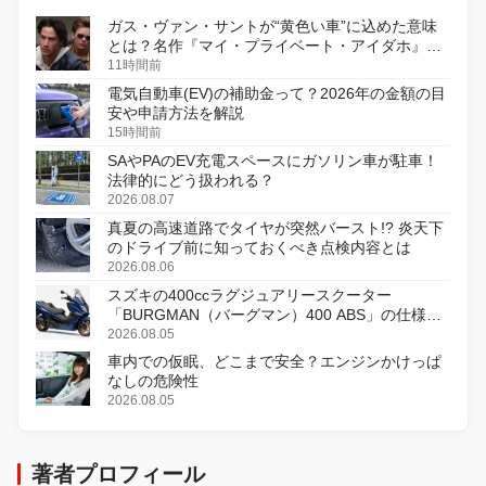
ガス・ヴァン・サントが“黄色い車”に込めた意味
とは？名作『マイ・プライベート・アイダホ』が
初のデジタルリマスター版で復活
11時間前
電気自動車(EV)の補助金って？2026年の金額の目
安や申請方法を解説
15時間前
SAやPAのEV充電スペースにガソリン車が駐車！
法律的にどう扱われる？
2026.08.07
真夏の高速道路でタイヤが突然バースト!? 炎天下
のドライブ前に知っておくべき点検内容とは
2026.08.06
スズキの400ccラグジュアリースクーター
「BURGMAN（バーグマン）400 ABS」の仕様を
変更し、8月18日に発売
2026.08.05
車内での仮眠、どこまで安全？エンジンかけっぱ
なしの危険性
2026.08.05
著者プロフィール