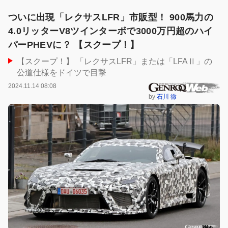
ついに出現「レクサスLFR」市販型！ 900馬力の
4.0リッターV8ツインターボで3000万円超のハイ
パーPHEVに？ 【スクープ！】
【スクープ！】 「レクサスLFR」または「LFAⅡ」の
公道仕様をドイツで目撃
2024.11.14 08:08
by
石川 徹