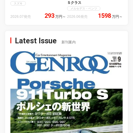
Ｓクラス
スズキ
メルセデス・ベンツ
293
1598
2026.07発売
万円
～
2026.06発売
万円
～
Latest Issue
新刊案内