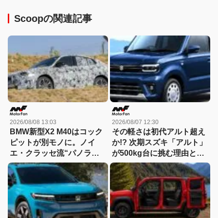
Scoopの関連記事
2026/08/08 13:03
2026/08/07 12:30
BMW新型X2 M40はコック
その軽さは初代アルト超え
ピットが別モノに。ノイ
か!? 次期スズキ「アルト」
エ・クラッセ流“パノラミ
が500kg台に挑む理由と
ック iDrive”採用へ
は……「小・少・軽・短・
美」を極める！