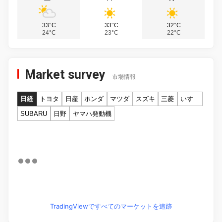
33°C
33°C
32°C
24°C
23°C
22°C
Market survey
市場情報
日経
トヨタ
日産
ホンダ
マツダ
スズキ
三菱
いすゞ
SUBARU
日野
ヤマハ発動機
TradingViewですべてのマーケットを追跡