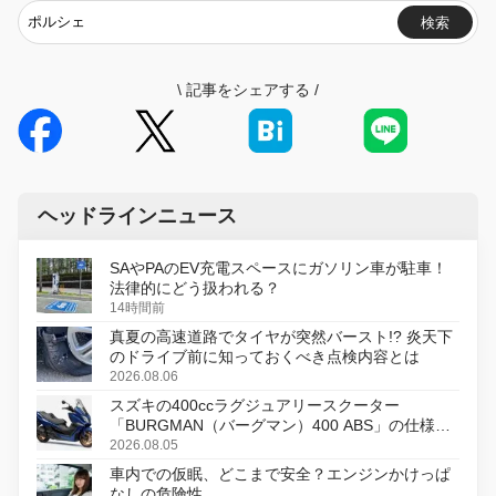
検索
\
記事をシェアする
/
ヘッドラインニュース
SAやPAのEV充電スペースにガソリン車が駐車！
法律的にどう扱われる？
14時間前
真夏の高速道路でタイヤが突然バースト!? 炎天下
のドライブ前に知っておくべき点検内容とは
2026.08.06
スズキの400ccラグジュアリースクーター
「BURGMAN（バーグマン）400 ABS」の仕様を
変更し、8月18日に発売
2026.08.05
車内での仮眠、どこまで安全？エンジンかけっぱ
なしの危険性