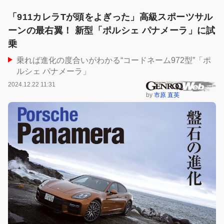
「911カレラTが頭をよぎった」高級スポーツサル
ーンの最右翼！ 新型「ポルシェ パナメーラ」に試
乗
乗れば進化の度合いがわかる“コードネーム972型”「ポ
ルシェ パナメーラ」
2024.12.22 11:31
by
市原 直英