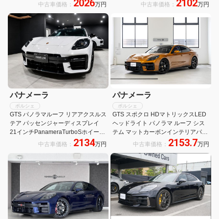
2026
2102
アクスルステアリング ナイトビジョ
4WD メモリーナビ バックカメラ 革
中古車価格：
万円
中古車価格：
万円
ン フルセグTV BOSE パノラミック
シート サンルーフ シートエアコン
スライディングルーフ
全周囲カメラ 禁煙車
パナメーラ
パナメーラ
ポルシェ
ポルシェ
GTS パノラマルーフ リアアクスルス
GTS スポクロ HDマトリックスLED
テア パッセンジャーディスプレイ
ヘッドライト パノラマ ルーフ シス
21インチPanameraTurboSホイール
テム マットカーボンインテリアパッ
2134
2153.7
(ハイグロスブラック) スポクロ ツー
ケージ 21インチ Panamera
中古車価格：
万円
中古車価格：
万円
トーンレザーインテリア
SportDesign ホイール ヘッドアップ
ディスプレイ