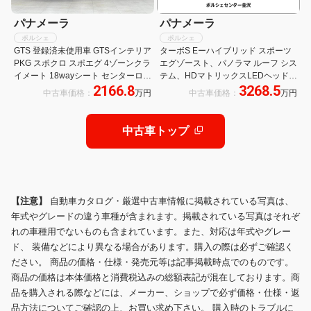
パナメーラ
パナメーラ
ポルシェ
ポルシェ
GTS 登録済未使用車 GTSインテリア
ターボS Eーハイブリッド スポーツ
PKG スポクロ スポエグ 4ゾーンクラ
エグゾースト、パノラマ ルーフ シス
イメート 18wayシート センターロッ
テム、HDマトリックスLEDヘッドラ
2166.8
3268.5
ク21AW
イト(ティンテッド)、ナイトビュー
中古車価格：
万円
中古車価格：
万円
アシスト、ソフトクローズドア、パ
ッセンジャーディスプレイ
中古車トップ
【注意】
自動車カタログ・厳選中古車情報に掲載されている写真は、
年式やグレードの違う車種が含まれます。掲載されている写真はそれぞ
れの車種用でないものも含まれています。また、対応は年式やグレー
ド、 装備などにより異なる場合があります。購入の際は必ずご確認く
ださい。 商品の価格・仕様・発売元等は記事掲載時点でのものです。
商品の価格は本体価格と消費税込みの総額表記が混在しております。商
品を購入される際などには、メーカー、ショップで必ず価格・仕様・返
品方法についてご確認の上、お買い求め下さい。 購入時のトラブルに