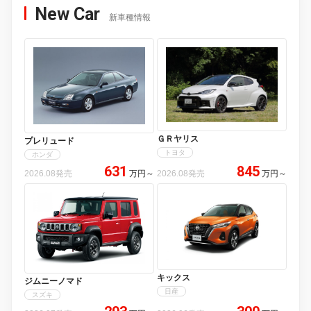
New Car
新車種情報
ＧＲヤリス
プレリュード
トヨタ
ホンダ
631
845
2026.08発売
万円
～
2026.08発売
万円
～
キックス
ジムニーノマド
日産
スズキ