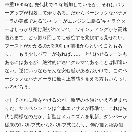
車重1885kgは先代比で25kg増加しているが、それはパワ
ーアップが相殺して余りある。だからベーシックなパナメ
ーラの美点である“シャシーがエンジンに勝る”キャラクタ
ーはしっかり受け継がれていて、ワインディングから高速
道路まで、どう振り回しても破綻する兆候すら見せない。
ブーストがかかるのが2000rpm前後からということもあ
り、「もう少しパワーがあれば……」と思わせるシーンも
あるにはあるが、絶対的に速いクルマであることは間違い
ない。逆にいうならそんな安心感があるおかけで、このベ
ーシックなパナメーラに最も上質感を覚える方もいらっし
ゃるだろう。
そしてそれに輪をかけるのが、新型の本領といえる足まわ
りだ。サスペンションは全車エアサスが標準で、これは先
代も同様なのだが、新型はメカニズムを刷新。ダンパーが
従来の1バルブ式から2バルブ式になり、伸び側と縮み側