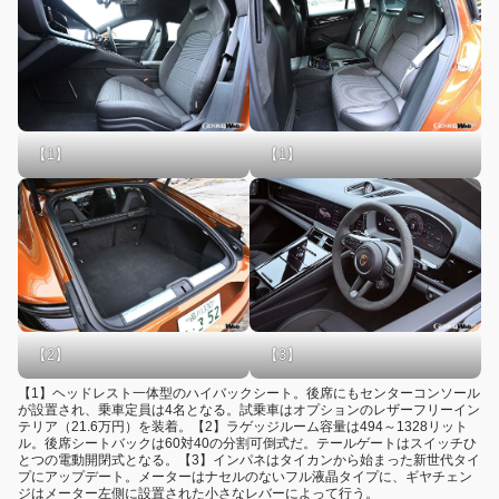
【1】
【1】
【2】
【3】
【1】ヘッドレスト一体型のハイバックシート。後席にもセンターコンソール
が設置され、乗車定員は4名となる。試乗車はオプションのレザーフリーイン
テリア（21.6万円）を装着。【2】ラゲッジルーム容量は494～1328リット
ル。後席シートバックは60対40の分割可倒式だ。テールゲートはスイッチひ
とつの電動開閉式となる。【3】インパネはタイカンから始まった新世代タイ
プにアップデート。メーターはナセルのないフル液晶タイプに、ギヤチェン
ジはメーター左側に設置された小さなレバーによって行う。