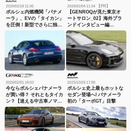
【PR】
2026/02/18 11:30
2026/02/04 11:34
ポルシェ内燃機関「パナメ
【GENROQが見た東京オ
ーラ」、EVの「タイカン」
ートサロン_02】海外ブラ
を圧倒！新型でさらに独走
ンドインタビュー編
へ
「What’s New From the
World」【東京オートサロ
ン2026】
2026/02/01 16:02
2025/10/29 17:00
今ならポルシェパナメーラ
ポルシェ史上最もホットな
が買い得？ それともタイカ
セダン登場へ! パナメーラ
ン？【迷える中古車ノマド
初の「ターボGT」目撃
へ：12】