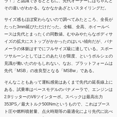
ラ！」と認識できるとともに、先代オーナーにはちゃんと
その違いがわかる。なかなかあざといスタイリングだ。
サイズ感もほぼ変わらないので調べてみたところ、全長が
たった3mm延びただけだった。全幅、全高、ホイールベ
ースは先代とまったくの同数値。むやみやたらなボディサ
イズの拡大にストップがかかったのはいい傾向だが、パナ
メーラの体躯はすでにフルサイズ級に達している。スポー
ツサルーンとしてはこのあたりが限度、というポルシェの
見識が働いたのかもしれない。なお、プラットフォームは
先代「MSB」の改良型となる「MSBw」である。
そんなこともあって運転感覚はあくまで先代の延長線上に
ある。試乗車はベースモデルのパナメーラで、エンジンは
2.9リッターのV6ツインターボ。スペックは最高出力
353PS／最大トルク500Nmというもので、これはブース
ト圧や燃料噴射量、点火時期等の最適化により先代に比べ