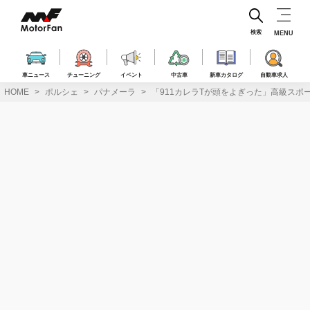
コ
ン
テ
検索
MENU
ン
ツ
へ
車ニュース
チューニング
イベント
中古車
新車カタログ
自動車求人
ス
HOME
ポルシェ
パナメーラ
「911カレラTが頭をよぎった」高級スポ
キ
ッ
プ