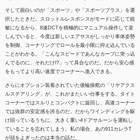
そして面白いのが「スポーツ」や「スポーツプラス」を選
択したときだ。スロットルレスポンスがモードに応じて鋭
敏になるから、8速DCTを積極的にマニュアル操作して楽
しんでいると、今度は新しいエアサスがしっかり車体姿勢
を制御、コーナリングでロールを最小限に抑え込んでいる
ことがわかる。「こんなスピードであんなカーブに突っ込
んでるのに、それだけ!?」って具合なのだ。だから安心感
をもってより高い速度でコーナーへ進入できる。
さらにオプション装着されていた後輪操舵の「リヤアクス
ルステアリング」が、これがまたいい仕事をする。タイト
コーナーではスルリとコンパクトに旋回し、高速コーナー
では抜群の安定感を誇るのだ。だからワインディングを駆
け回っているうちに、大きく重い4ドアサルーンを運転し
ていることを忘れてしまう。私の場合、あの911カレラT
が頭をよぎったのは本当の話だ。