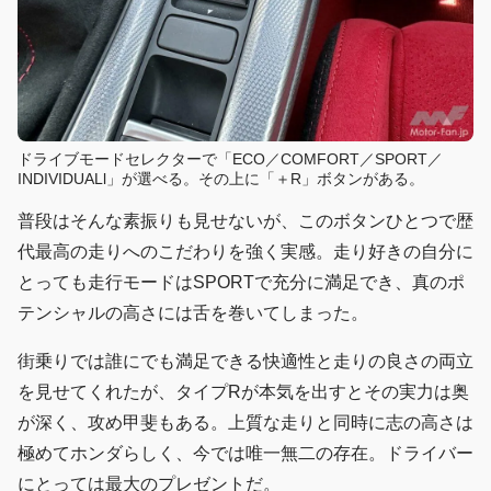
ドライブモードセレクターで「ECO／COMFORT／SPORT／
INDIVIDUALl」が選べる。その上に「＋R」ボタンがある。
普段はそんな素振りも見せないが、このボタンひとつで歴
代最高の走りへのこだわりを強く実感。走り好きの自分に
とっても走行モードはSPORTで充分に満足でき、真のポ
テンシャルの高さには舌を巻いてしまった。
街乗りでは誰にでも満足できる快適性と走りの良さの両立
を見せてくれたが、タイプRが本気を出すとその実力は奥
が深く、攻め甲斐もある。上質な走りと同時に志の高さは
極めてホンダらしく、今では唯一無二の存在。ドライバー
にとっては最大のプレゼントだ。