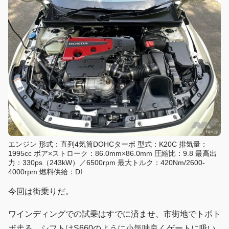
エンジン 形式：直列4気筒DOHCターボ 型式：K20C 排気量：
1995cc ボア×ストローク：86.0mm×86.0mm 圧縮比：9.8 最高出
力：330ps（243kW）／6500rpm 最大トルク：420Nm/2600-
4000rpm 燃料供給：DI
今回は街乗りだ。
ワインディングでの試乗はすでに済ませ、市街地でトボト
ボ走る。シフトはS660のように小気味良くゲートに吸い