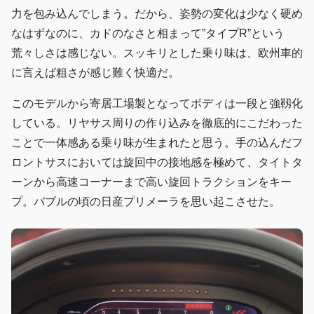
力を包み込んでしまう。だから、姿勢の変化は少なく硬め
なはずなのに、カドのなさと相まって”タイプR”という
荒々しさは感じない。スッキリとした乗り味は、欧州車的
に言えば粗さが感じ難く快適だ。
このモデルから寄居工場製となってボディは一段と強靱化
している。リヤサス周りの作り込みを徹底的にこだわった
ことで一体感ある乗り味が生まれたと思う。手の込んだフ
ロントサスにおいては旋回中の接地感を極めて、タイトタ
ーンから高速コーナーまで高い旋回トラクションをキー
プ。バブルの頃の日産プリメーラを思い起こさせた。