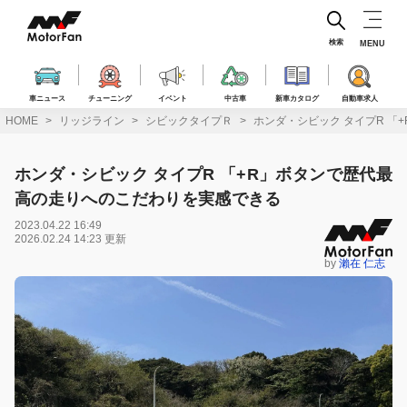
コ
ン
テ
検索
MENU
ン
ツ
へ
車ニュース
チューニング
イベント
中古車
新車カタログ
自動車求人
ス
HOME
リッジライン
シビックタイプＲ
ホンダ・シビック タイプR 
キ
ッ
プ
ホンダ・シビック タイプR 「+R」ボタンで歴代最
高の走りへのこだわりを実感できる
2023.04.22 16:49
2026.02.24 14:23 更新
by
瀨在 仁志