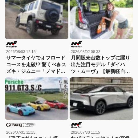
力、5速MTを徹底チェック
2026/08/03 12:15
2026/08/02 08:33
サマータイヤでオフロード
月間販売台数トップに躍り
コースを走破!? 驚くべきス
出た注目モデル「ダイハ
ズキ・ジムニー「ノマド」
ツ・ムーヴ」【最新軽自動
の走破性！1型→2型への進
車 車種別解説 DAIHATSU
化にも注目!!
MOVE】
2026/07/31 11:15
2026/07/30 11:15