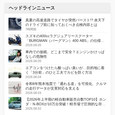
ヘッドラインニュース
真夏の高速道路でタイヤが突然バースト!? 炎天下
のドライブ前に知っておくべき点検内容とは
7時間前
スズキの400ccラグジュアリースクーター
「BURGMAN（バーグマン）400 ABS」の仕様を
変更し、8月18日に発売
2026.08.05
車内での仮眠、どこまで安全？エンジンかけっぱ
なしの危険性
2026.08.05
エアコンをつけたら酸っぱい臭いが…目的地に着
く「3分前」のひと工夫でカビを防ぐ方法
2026.08.04
令和8年熊本地震で「通れる道」を可視化、クルマ
の走行データが災害対応を支える
2026.08.03
【2026年上半期の軽自動車販売台数TOP10】ホン
ダ・N-BOXが10万台突破！軽市場で圧倒的な存在
感
2026.08.02