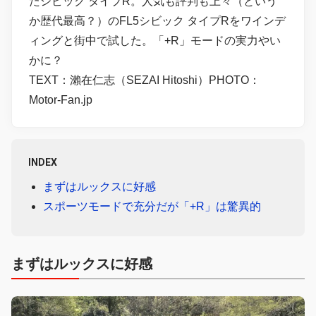
たシビック タイプR。人気も評判も上々（という
か歴代最高？）のFL5シビック タイプRをワインデ
ィングと街中で試した。「+R」モードの実力やい
かに？
TEXT：瀨在仁志（SEZAI Hitoshi）PHOTO：
Motor-Fan.jp
INDEX
まずはルックスに好感
スポーツモードで充分だが「+R」は驚異的
まずはルックスに好感