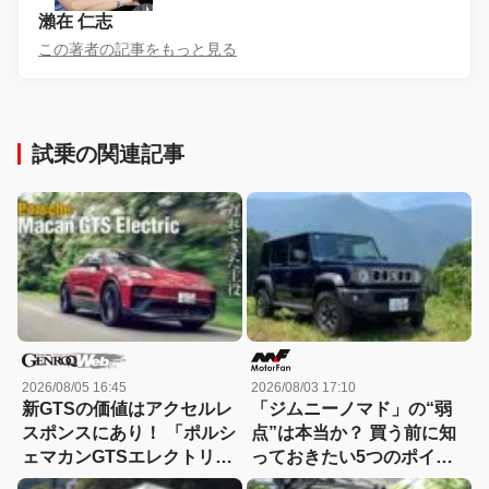
瀨在 仁志
この著者の記事をもっと見る
試乗の関連記事
2026/08/05 16:45
2026/08/03 17:10
新GTSの価値はアクセルレ
「ジムニーノマド」の“弱
スポンスにあり！ 「ポルシ
点”は本当か？ 買う前に知
ェマカンGTSエレクトリッ
っておきたい5つのポイン
ク」に試乗
ト！小回り、燃費、101馬