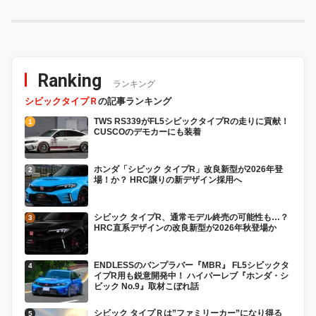
Ranking
ランキング
シビックタイプＲ
の記事ランキング
TWS RS339がFL5シビックタイプRの走りに貢献！
CUSCOのデモカーにも装着
ホンダ「シビック タイプR」改良新型が2026年登
場！か？ HRC譲りの新デザイン採用へ
シビック タイプR、通常モデル終売の可能性も…？
HRC直系デザインの改良新型が2026年秋登場か
ENDLESSのバンプラバー『MBR』 FL5シビックタ
イプR用も鋭意開発中！ ハイパーレブ『ホンダ・シ
ビック No.9』取材こぼれ話
シビック タイプＲは”ファミリーカー”になり得る