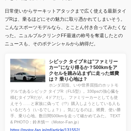
日常使いからサーキットアタックまで広く使える最新タイ
プRは、乗るほどにその魅力に取り憑かれてしまいそう。
こんなスポーツモデルなら、とことん付き合ってみたくな
った。ニュルブルクリンクFF最速の称号を奪還したとの
ニュースも、そのポテンシャルから納得だ。
シビック タイプＲは”ファミリー
カー”になり得るか？500kmをア
クセルを踏み込まずに走った燃費
は？ 乗り心地は？
ホンダ屈指、いや世界屈指のホットモ
デルであるシビック タイプR（FL5型）。330psの強心臓を
積むタイプRだが、4ドアだし、ファミリーカーとしても使
えそう……と家族に偽って（!?）購入しようとしている人も
いるだろう（いるでしょ？）。気になるのは、燃費、使い勝
手、乗り心地。数日間500kmを走って確かめてみた。 TEXT
& PHOTO：鈴木慎一（Motor-Fan.jp）
https://motor-fan.jp/mf/article/131552/