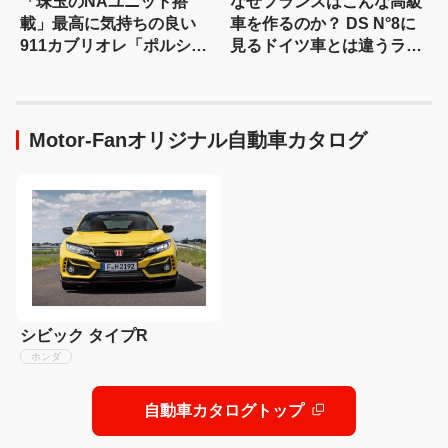
「珠玉のNAユニット搭
なぜフランスはこんな高級
載」最高に気持ちの良い
車を作るのか？ DS N°8に
911カブリオレ「ポルシェ
見るドイツ車とは違うラグ
911 GT3 S/C」を試乗
ジュアリー
Motor-Fanオリジナル自動車カタログ
シビック タイプR
ホンダ
自動車カタログトップ