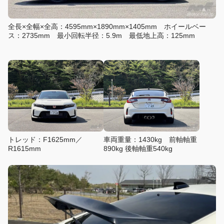
全長×全幅×全高：4595mm×1890mm×1405mm ホイールベー
ス：2735mm 最小回転半径：5.9m 最低地上高：125mm
トレッド：F1625mm／
車両重量：1430kg 前軸軸重
R1615mm
890kg 後軸軸重540kg