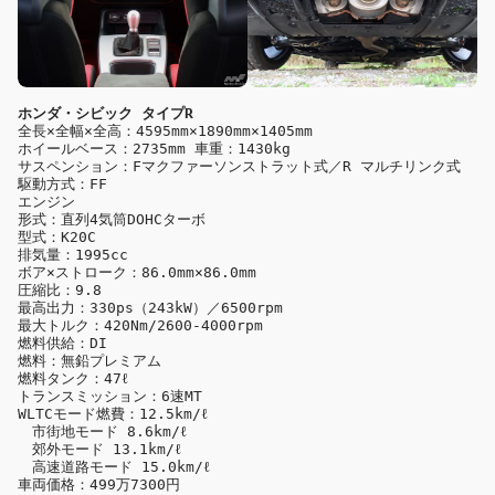
全長×全幅×全高：4595mm×1890mm×1405mm 

ホイールベース：2735mm 車重：1430kg 

サスペンション：Fマクファーソンストラット式／R マルチリンク式 

駆動方式：FF 

エンジン 

形式：直列4気筒DOHCターボ 

型式：K20C 

排気量：1995cc 

ボア×ストローク：86.0mm×86.0mm 

圧縮比：9.8 

最高出力：330ps（243kW）／6500rpm 

最大トルク：420Nm/2600-4000rpm 

燃料供給：DI 

燃料：無鉛プレミアム

燃料タンク：47ℓ 

トランスミッション：6速MT

WLTCモード燃費：12.5km/ℓ 

　市街地モード 8.6km/ℓ 

　郊外モード 13.1km/ℓ 

　高速道路モード 15.0km/ℓ

車両価格：499万7300円