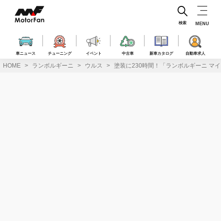
コ
ン
テ
検索
MENU
ン
ツ
へ
車ニュース
チューニング
イベント
中古車
新車カタログ
自動車求人
ス
HOME
ランボルギーニ
ウルス
塗装に230時間！「ランボルギーニ マ
キ
ッ
プ