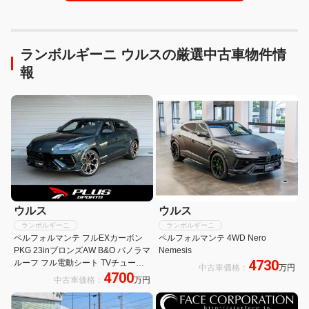
ランボルギーニ ウルスの厳選中古車物件情
報
ウルス
ウルス
ランボルギーニ
ランボルギーニ
ペルフォルマンテ フルEXカーボン
ペルフォルマンテ 4WD Nero
PKG 23inブロンズAW B&O パノラマ
Nemesis
4730
ルーフ フル電動シート TVチューナ
中古車価格：
万円
4700
ー
中古車価格：
万円