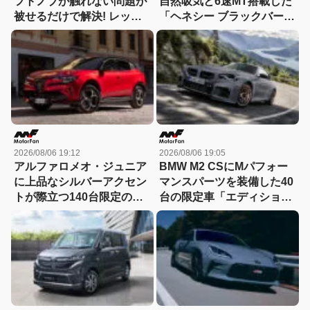
フトノブが触れない問題が
自然吸気と6速MT搭載した
被せるだけで解決! レッツ
「ヘネシー ブラックバー
ォのシリコンカバーが夏も
ド」がデビュー【動画】
冬も快適すぎる! 【CAR
MONO図鑑】
2026/08/06 19:12
2026/08/06 19:05
アルファロメオ・ジュニア
BMW M2 CSにMパフォー
に上品なシルバーアクセン
マンスパーツを装備した40
トが際立つ140台限定の
台の限定車「エディショ
「スポルト スペチアーレ」
ン・エッジ」が登場！
が登場！