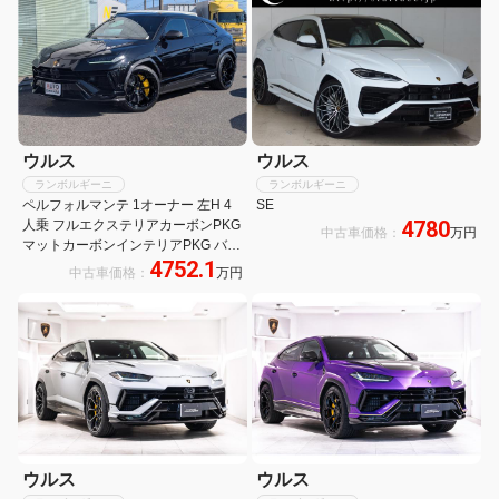
ウルス
ウルス
ランボルギーニ
ランボルギーニ
ペルフォルマンテ 1オーナー 左H 4
SE
4780
人乗 フルエクステリアカーボンPKG
中古車価格：
万円
マットカーボンインテリアPKG バン
4752.1
グ&オルフセン3Dサウンド パノラミ
中古車価格：
万円
ックルーフ ナイトビジョン ペロペ
23インチAW&イエローキャリパー
ウルス
ウルス