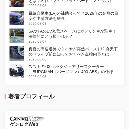
とは？名作『マイ・プライベート・アイダホ』が
初のデジタルリマスター版で復活
2026.08.08
電気自動車(EV)の補助金って？2026年の金額の目
安や申請方法を解説
2026.08.08
SAやPAのEV充電スペースにガソリン車が駐車！
法律的にどう扱われる？
2026.08.07
真夏の高速道路でタイヤが突然バースト!? 炎天下
のドライブ前に知っておくべき点検内容とは
2026.08.06
スズキの400ccラグジュアリースクーター
「BURGMAN（バーグマン）400 ABS」の仕様を
変更し、8月18日に発売
2026.08.05
著者プロフィール
ゲンロクWeb