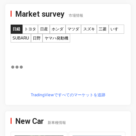
Market survey
市場情報
日経
トヨタ
日産
ホンダ
マツダ
スズキ
三菱
いすゞ
SUBARU
日野
ヤマハ発動機
TradingViewですべてのマーケットを追跡
New Car
新車種情報