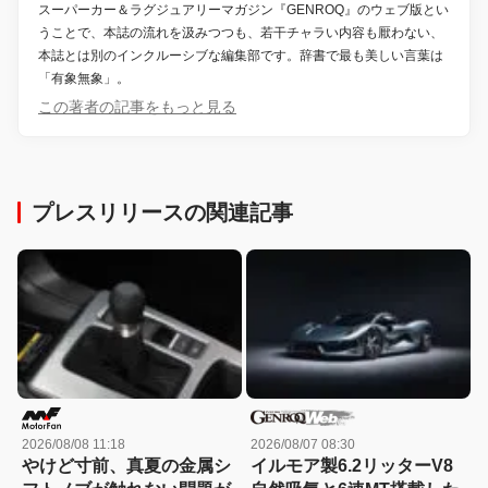
スーパーカー＆ラグジュアリーマガジン『GENROQ』のウェブ版とい
うことで、本誌の流れを汲みつつも、若干チャラい内容も厭わない、
本誌とは別のインクルーシブな編集部です。辞書で最も美しい言葉は
「有象無象」。
この著者の記事をもっと見る
プレスリリースの関連記事
2026/08/08 11:18
2026/08/07 08:30
やけど寸前、真夏の金属シ
イルモア製6.2リッターV8