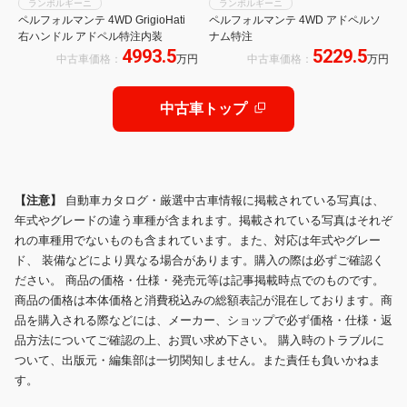
ランボルギーニ
ランボルギーニ
ペルフォルマンテ 4WD GrigioHati
ペルフォルマンテ 4WD アドペルソ
右ハンドル アドペル特注内装
ナム特注
4993.5
5229.5
中古車価格：
万円
中古車価格：
万円
中古車トップ
【注意】
自動車カタログ・厳選中古車情報に掲載されている写真は、
年式やグレードの違う車種が含まれます。掲載されている写真はそれぞ
れの車種用でないものも含まれています。また、対応は年式やグレー
ド、 装備などにより異なる場合があります。購入の際は必ずご確認く
ださい。 商品の価格・仕様・発売元等は記事掲載時点でのものです。
商品の価格は本体価格と消費税込みの総額表記が混在しております。商
品を購入される際などには、メーカー、ショップで必ず価格・仕様・返
品方法についてご確認の上、お買い求め下さい。 購入時のトラブルに
ついて、出版元・編集部は一切関知しません。また責任も負いかねま
す。