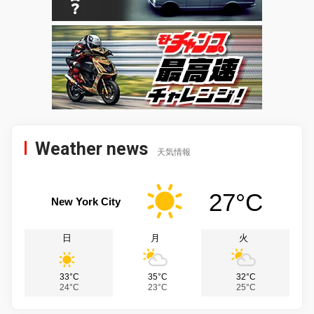
Weather news
天気情報
27°C
New York City
日
月
火
33°C
35°C
32°C
24°C
23°C
25°C