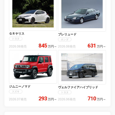
ＧＲヤリス
プレリュード
トヨタ
ホンダ
845
631
2026.08発売
万円
～
2026.08発売
万円
～
ジムニーノマド
ヴェルファイアハイブリッド
スズキ
トヨタ
293
710
2026.07発売
万円
～
2026.06発売
万円
～