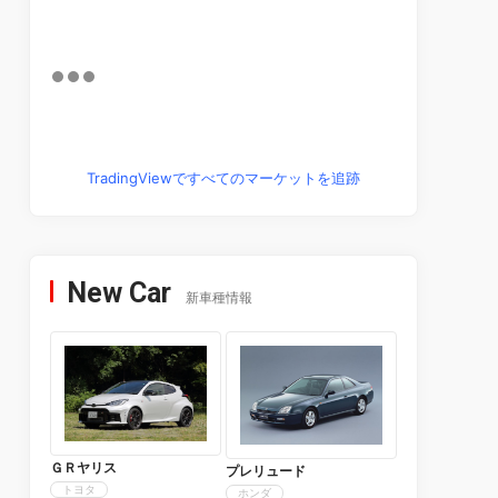
TradingViewですべてのマーケットを追跡
New Car
新車種情報
ＧＲヤリス
プレリュード
トヨタ
ホンダ