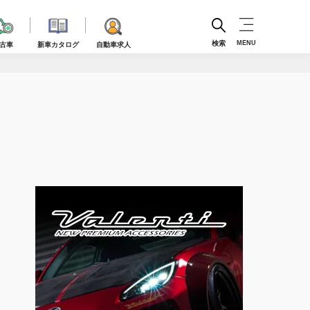
検索
MENU
古車
新車カタログ
自動車求人
】