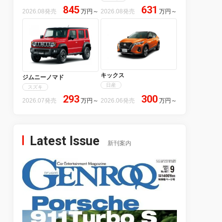
845
631
2026.08発売
万円
～
2026.08発売
万円
～
キックス
ジムニーノマド
日産
スズキ
293
300
2026.07発売
万円
～
2026.06発売
万円
～
Latest Issue
新刊案内