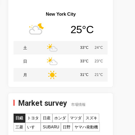
New York City
25°C
土
33°C
24°C
日
33°C
23°C
月
31°C
21°C
Market survey
市場情報
日経
トヨタ
日産
ホンダ
マツダ
スズキ
三菱
いすゞ
SUBARU
日野
ヤマハ発動機