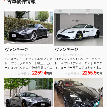
古車物件情報
徹底比較】
ヴァンテージ
ヴァンテージ
アストンマーティン
アストンマーティン
ベースグレード 右ハンドル/ゼノング
F1エディション OP220 カーボンブ
レー ブラック本革シート/純正ナビゲ
レーキ プレミアムオーディオ リアデ
ーション/バックカメラ/全周囲カメ
ィフューザー 専用エアロキット 21
2259.4
2265.5
ラ/パドルシフト/純正21インチアル
インチサテンブラックホイール
中古車価格：
万円
中古車価格：
万円
ミホイール/メーカー保証継承