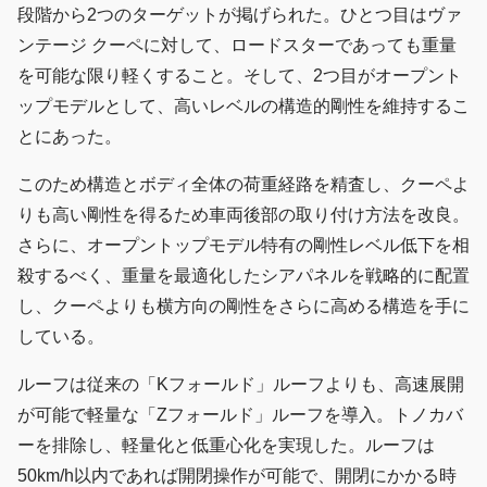
段階から2つのターゲットが掲げられた。ひとつ目はヴァ
ンテージ クーペに対して、ロードスターであっても重量
を可能な限り軽くすること。そして、2つ目がオープント
ップモデルとして、高いレベルの構造的剛性を維持するこ
とにあった。
このため構造とボディ全体の荷重経路を精査し、クーペよ
りも高い剛性を得るため車両後部の取り付け方法を改良。
さらに、オープントップモデル特有の剛性レベル低下を相
殺するべく、重量を最適化したシアパネルを戦略的に配置
し、クーペよりも横方向の剛性をさらに高める構造を手に
している。
ルーフは従来の「Kフォールド」ルーフよりも、高速展開
が可能で軽量な「Zフォールド」ルーフを導入。トノカバ
ーを排除し、軽量化と低重心化を実現した。ルーフは
50km/h以内であれば開閉操作が可能で、開閉にかかる時