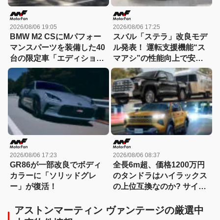
2026/08/06 19:05
2026/08/06 17:25
BMW M2 CSにMパフォー
スバル「ステラ」改良モデ
マンスパーツを装備した40
ル発表！ 運転支援機能“ス
台の限定車「エディショ
マアシ”の性能向上で安心
ン・エッジ」が登場！
感さらにアップ
2026/08/06 17:23
2026/08/06 08:37
GR86が一部改良でボディ
全長6m超、価格1200万円
カラーに「ソリッドグレ
のタンドラはハイラックス
ー」が復活！
の上位互換なのか? サイ
ズ・装備・走り・価格を徹
底比較して分かった決定的
アストンマーティン ヴァンテージの厳選中
な違い 【新型ハイラックス