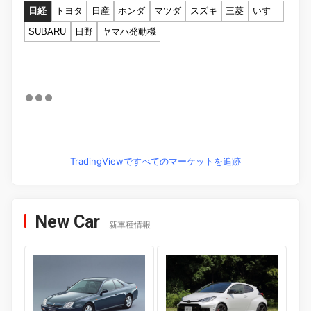
日経
トヨタ
日産
ホンダ
マツダ
スズキ
三菱
いすゞ
SUBARU
日野
ヤマハ発動機
TradingViewですべてのマーケットを追跡
New Car
新車種情報