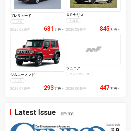
ＧＲヤリス
プレリュード
トヨタ
ホンダ
631
845
2026.08発売
万円
～
2026.08発売
万円
～
ジュニア
アルファロメオ
ジムニーノマド
スズキ
293
447
2026.07発売
万円
～
2026.06発売
万円
～
Latest Issue
新刊案内