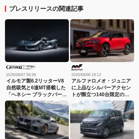
プレスリリースの関連記事
2026/08/07 08:30
2026/08/06 19:12
イルモア製6.2リッターV8
アルファロメオ・ジュニア
自然吸気と6速MT搭載した
に上品なシルバーアクセン
「ヘネシー ブラックバー
トが際立つ140台限定の
ド」がデビュー【動画】
「スポルト スペチアーレ」
が登場！