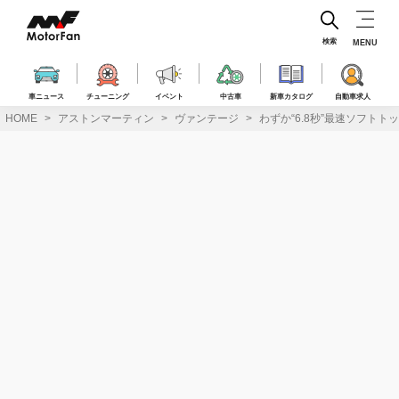
コ
ン
テ
検索
MENU
ン
ツ
へ
車ニュース
チューニング
イベント
中古車
新車カタログ
自動車求人
ス
HOME
アストンマーティン
ヴァンテージ
わずか“6.8秒”最速ソフト
キ
ッ
プ