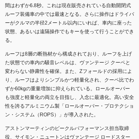
間はわずか6.8秒。これは現在販売されている自動開閉式
ルーフ装備車の中では最速となる。さらに操作はドライバ
ーがクルマの半径2メートル以内にいれば、車内に座った
状態、あるいは遠隔操作でもキーを使って行うことができ
る。
ルーフは8層の断熱材から構成されており、ルーフを上げ
た状態での車内の騒音レベルは、ヴァンテージ クーペと
変わらない静粛性を確保。また、Zフォールドの採用によ
り、ルーフはよりシンプルかつ軽量化され、クーペ比でわ
ずか60kgの重量増加に抑えられている。ロールオーバー
も強度と軽量化の両立を目指し、入念に最適化。高い安全
性を誇るアルミニウム製「ロールオーバー・プロテクショ
ン・システム（ROPS）」が導入された。
アストンマーティンのビークルパフォーマンス担当取締
役、サイモン・ニュートンはヴァンテージ ロードスター