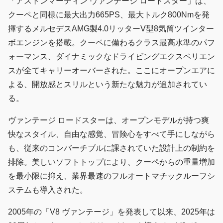
「アストンマーティン ヴァンテージ ロードスター」は、
クーペと同様に最大出力665PS、最大トルク800Nmを発
揮するメルセデスAMG製4.0リッターV型8気筒ツインター
ボエンジンを搭載。クーペに備わるクラス最高水準のパフ
ォーマンス、ダイナミックなドライビングエクスペリエン
スが全てキャリーオーバーされた。ここにオープンエアに
よる、開放感とスリルという新たな魅力が追加されてい
る。
ヴァンテージ ロードスターは、オープンモデルが持つ爽
快なスタイル、自由な感覚、冒険心をすべて手にしながら
も、従来のコンバーチブルに課されていた設計上の制約を
排除。美しいソフトトップにより、クーペからの重量増加
を最小限に抑え、業界最速のフルオートマチックルーフシ
ステムも導入された。
2005年の「V8 ヴァンテージ」を発表して以来、2025年は