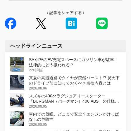
\
記事をシェアする
/
ヘッドラインニュース
SAやPAのEV充電スペースにガソリン車が駐車！
法律的にどう扱われる？
22時間前
真夏の高速道路でタイヤが突然バースト!? 炎天下
のドライブ前に知っておくべき点検内容とは
2026.08.06
スズキの400ccラグジュアリースクーター
「BURGMAN（バーグマン）400 ABS」の仕様を
変更し、8月18日に発売
2026.08.05
車内での仮眠、どこまで安全？エンジンかけっぱ
なしの危険性
2026.08.05