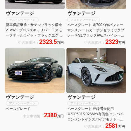
ヴァンテージ
ヴァンテージ
アストンマーティン
アストンマーティン
新車保証継承・サテンブラック鍛造
ベースグレード 走700K台/パフォー
21AW・ブロンズキャリパー ・スモ
マンスシート/カーボンセラミックブ
ークテールライト・ブラックエグゾ
レーキ/21ブラックAW/スパイシーレ
2323.5
2323
ーストフィニッシャー・フロントグ
ッド内装/スモークドテールライト/ダ
中古車価格：
万円
中古車価格：
万円
リルダークフィニッシュ・エクステ
ークフィニッシュグリル/プレゼンテ
リアパックブラックアッパー&ロア
ィングドアハンドル/ドラレコ前後
ー・タンカラーシートベルト・2025
年式(2024年12月登録)
ヴァンテージ
ヴァンテージ
アストンマーティン
アストンマーティン
ベースグレード
ベースグレード 登録済未使用
2380
車/OP531/2026MY/有償色/エンバイ
中古車価格：
万円
ロンメントインスパイアモノトー
2581
ン/21Yスポーク鍛造AWサテンブラ
中古車価格：
万円
ック/ボディPKGブラック上下/グロ