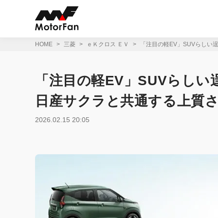
コ
ン
テ
ン
ツ
HOME
三菱
ｅＫクロス ＥＶ
「注目の軽EV」SUVらしい
へ
ス
キ
「注目の軽EV」SUVらしい
ッ
プ
日産サクラと共通する上質さ
2026.02.15 20:05