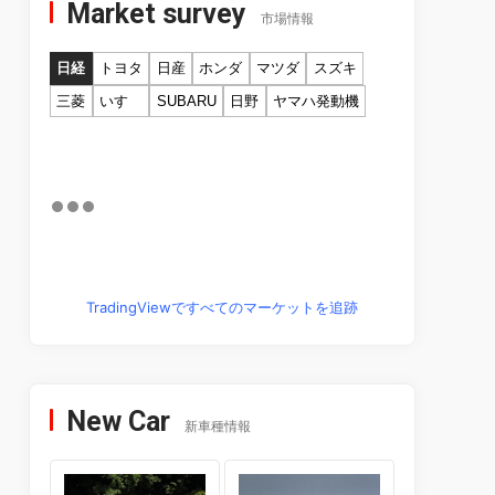
Market survey
市場情報
日経
トヨタ
日産
ホンダ
マツダ
スズキ
三菱
いすゞ
SUBARU
日野
ヤマハ発動機
TradingViewですべてのマーケットを追跡
New Car
新車種情報