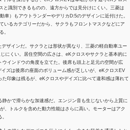
ロスと識別できるものの、遠方からでは見分けにくい。三菱は
自動車）もアウトランダーやデリカD:5のデザインに近付けた。
れているカテゴリーだから、サクラもフロントマスクなどにア
る。
似たデザインだ。サクラとは形状が異なり、三菱の軽自動車ユー
生じにくい。居住空間の広さは、eKクロスやサクラと基本的に
トウインドウの角度を立てた。後席も頭上と足元の空間が広
デイズは後席の座面のボリューム感が乏しいが、eKクロスEV
った印象は残るが、eKクロスやデイズに比べて違和感は薄れて
る静かで滑らかな加速感だ。エンジン音も生じないから上質に
だが、トルクを含めた動力性能はさらに高い。モーターはアク
る。