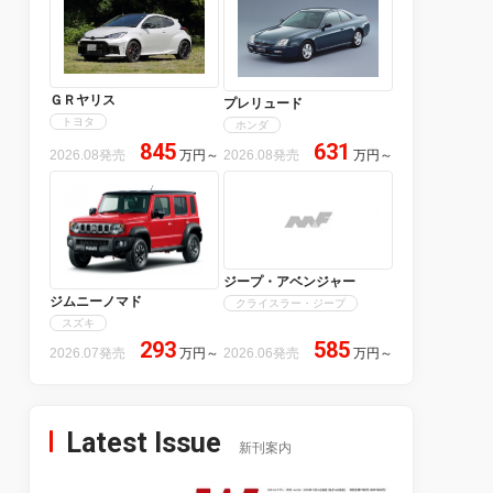
ＧＲヤリス
プレリュード
トヨタ
ホンダ
845
631
2026.08発売
万円
～
2026.08発売
万円
～
ジープ・アベンジャー
ジムニーノマド
クライスラー・ジープ
スズキ
293
585
2026.07発売
万円
～
2026.06発売
万円
～
Latest Issue
新刊案内