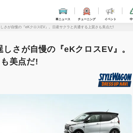
車ニュース
チューニング
イベント
中
逞しさが自慢の『eKクロスEV』。日産サクラと共通する上質さも美点だ!
逞しさが自慢の『eKクロスEV』。
も美点だ!