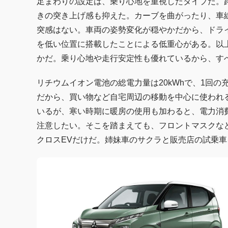
足まわりの設定は、乗り心地を重視したタイプだ。
きの突き上げ感も抑えた。カーブを曲がったり、車
突感はない。車両の姿勢変化が穏やかだから、ドラ
を低い位置に搭載したことによる低重心がある。以上
かだ。乗り心地や走行安定性も優れているから、す
リチウムイオン電池の総電力量は20kWhで、1回の充
だから、買い物など自宅周辺の移動を中心に使われる
いるが、寒い時期に暖房の使用も加わると、電力消
注意したい。そこを踏まえても、フロントマスクなど
クロスEVだけだ。姉妹車のサクラと販売店の試乗