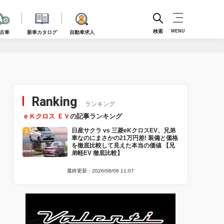
検索
MENU
古車
新車カタログ
自動車求人
Ranking
ランキング
ｅＫクロス ＥＶ
の記事ランキング
日産サクラ vs 三菱eKクロスEV、兄弟
車なのにまさかの21万円差! 装備と価格
を徹底比較して見えた本当の価値 【兄
弟軽EV 徹底比較】
最終更新：2026/08/06 11:07