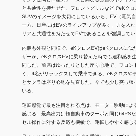
と共通性を持たせた。フロントグリルなどでeKク
SUVのイメージを大切にしているから、EV（電気
一方、日産にはEVのラインアップが多く、力を入
リアと共通性を持たせてEVであることを強調してい
内装も外観と同様で、eKクロスEVはeKクロスに
ザーが、eKクロスEVに乗り替えた時でも違和感を
同じだ。前席はゆったりとした座り心地で、フロン
く、4名がリラックスして乗車できる。eKクロスや
とサクラは座り心地を見直した。今でも少し突っ張
いる。
運転感覚で最も注目される点は、モーター駆動によ
感じる。最高出力は軽自動車のターボと同じ64PS
セル操作に対する反応も機敏で、運転しやすく感じ