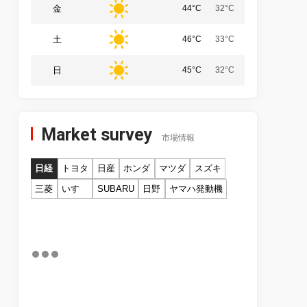
金
44°C
32°C
土
46°C
33°C
日
45°C
32°C
Market survey
市場情報
日経
トヨタ
日産
ホンダ
マツダ
スズキ
三菱
いすゞ
SUBARU
日野
ヤマハ発動機