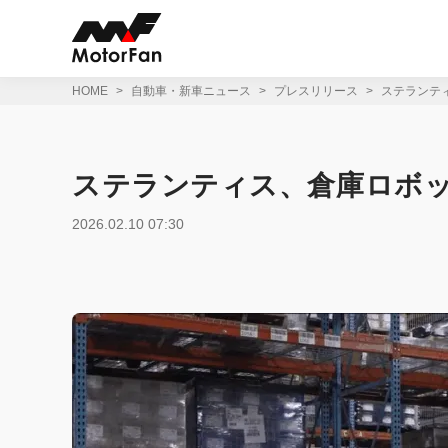
コ
ン
テ
ン
ツ
HOME
自動車・新車ニュース
プレスリリース
ステランテ
へ
ス
キ
ッ
ステランティス、倉庫ロボ
プ
2026.02.10 07:30