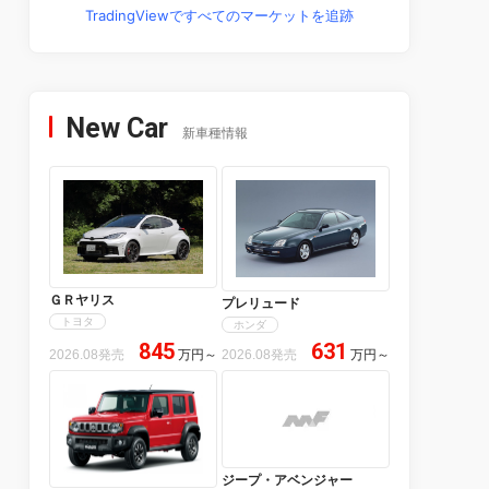
TradingViewですべてのマーケットを追跡
New Car
新車種情報
ＧＲヤリス
プレリュード
トヨタ
ホンダ
845
631
2026.08発売
万円
～
2026.08発売
万円
～
ジープ・アベンジャー