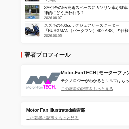
SAやPAのEV充電スペースにガソリン車が駐車
律的にどう扱われる？
2026.08.07
スズキの400ccラグジュアリースクーター
「BURGMAN（バーグマン）400 ABS」の仕
更し、8月18日に発売
2026.08.05
著者プロフィール
Motor-FanTECH.[モーターフ
テクノロジーがわかるとクルマはも
この著者の記事をもっと見る
Motor Fan illustrated編集部
この著者の記事をもっと見る