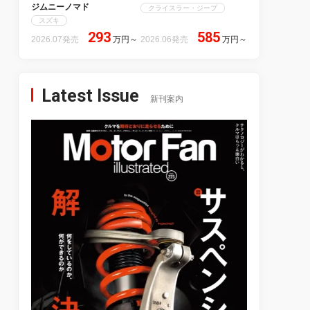
ジムニーノマド
クライスラー・ジープ
スズキ
293
585
2026.07発売
万円
～
2026.06発売
万円
～
Latest Issue
新刊案内