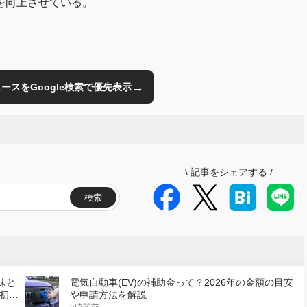
を向上させている。
→
のニュースをGoogle検索で優先表示
\
記事をシェアする
/
検索
味と
電気自動車(EV)の補助金って？2026年の金額の目安
初の
や申請方法を解説
5時間前