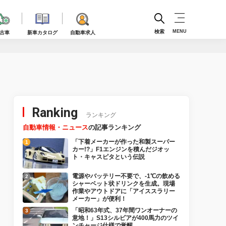
検索
MENU
古車
新車カタログ
自動車求人
Ranking
ランキング
自動車情報・ニュース
の記事ランキング
「下着メーカーが作った和製スーパー
カー!?」F1エンジンを積んだジオッ
ト・キャスピタという伝説
電源やバッテリー不要で、-1℃の飲める
シャーベット状ドリンクを生成。現場
作業やアウトドアに「アイススラリー
メーカー」が便利！
「昭和63年式、37年間ワンオーナーの
意地！」S13シルビアが400馬力のツイ
ンチャージ仕様で覚醒