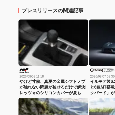
プレスリリースの関連記事
2026/08/08 11:18
2026/08/07 08:30
やけど寸前、真夏の金属シフトノブ
イルモア製6.
が触れない問題が被せるだけで解決!
と6速MT搭
レッツォのシリコンカバーが夏も冬
クバード」が
も快適すぎる! 【CAR MONO図鑑】