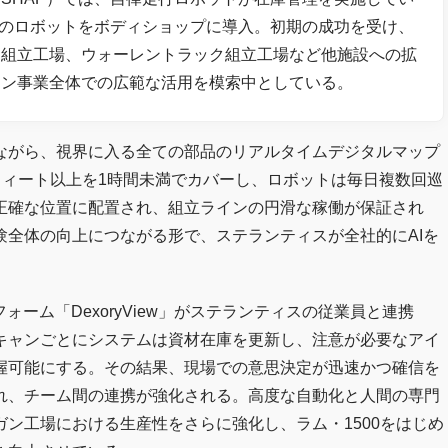
このロボットをボディショップに導入。初期の成功を受け、
ド組立工場、ウォーレントラック組立工場など他施設への拡
イン事業全体での広範な活用を模索中としている。
ながら、視界に入る全ての部品のリアルタイムデジタルマップ
方フィート以上を1時間未満でカバーし、ロボットは毎日複数回巡
正確な位置に配置され、組立ラインの円滑な稼働が保証され
験全体の向上につながる形で、ステランティスが全社的にAIを
フォーム「DexoryView」がステランティスの従業員と連携
キャンごとにシステムは資材在庫を更新し、注意が必要なアイ
握可能にする。その結果、現場での意思決定が迅速かつ確信を
れ、チーム間の連携が強化される。高度な自動化と人間の専門
ン工場における生産性をさらに強化し、ラム・1500をはじめ