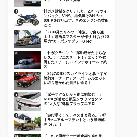
排ガス規制をクリアした、2ストVツイ
ンバイク、VINS。排気量は249.5cc、
83HPを絞り出す。そのエンジンの技術
とは
「2700発のリベット補強まで自ら施
工！」居酒屋マスターが作り上げた700
馬力“カーボンケブラーGT-R”
これがクラウン!?「躍動感がたまらな
いスポーツエステート！」エッジを強
調したエアロに22インチホイールで武
装
「3台のDR30スカイラインと暮らす変
態的オーナー!?」スーパーシルエット
に取り憑かれた日常に迫る！
「派手すぎないから街に馴染む！」
KUHLが魅せる新型クラウンセダン
の“大人な”薄型フラップエアロ
「遊び尽くして、そのまま寝る。」軽
トラ×エアルーフテントという最適解、
見つけた!!
「これぞ国産ターボ黄金期の忘れ形