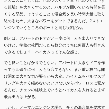
メカニズムとしては、バルブのリフト量（バルブが上下す
る距離）を大きくするのと、バルブが開いている時間を長
くする部品。そうすることで混合気を長い時間大量に取り
込めるため、大きなパワーをゲットできるんだ。2ストエ
ンジンでいうところのポートと同じ役割だね。
例えば、アパートのドアだと一度に何十人も出入りできな
いけど、学校の校門だったら数分のうちに何百人も行き来
できるでしょ？ ハイカムってそんな感じ。
でも良いことばかりでもない。アパートに大きなドアを作
っても四畳半に何十人も収容できない。また重い校門は開
け閉めに大きな力が要るから大変。ハイカムもバルブスプ
リングを大きく縮めないといけないからパワーロスに繋が
るんだ。チェンの経験上でいうとハイカムを入れるとまず
最高出力は上がる。
しかし、ノーマルエンジンの場合、多くの混合気を要求す