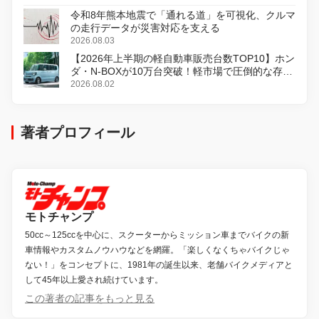
令和8年熊本地震で「通れる道」を可視化、クルマ
の走行データが災害対応を支える
2026.08.03
【2026年上半期の軽自動車販売台数TOP10】ホン
ダ・N-BOXが10万台突破！軽市場で圧倒的な存在
感
2026.08.02
著者プロフィール
モトチャンプ
50cc～125ccを中心に、スクーターからミッション車までバイクの新
車情報やカスタムノウハウなどを網羅。「楽しくなくちゃバイクじゃ
ない！」をコンセプトに、1981年の誕生以来、老舗バイクメディアと
して45年以上愛され続けています。
この著者の記事をもっと見る