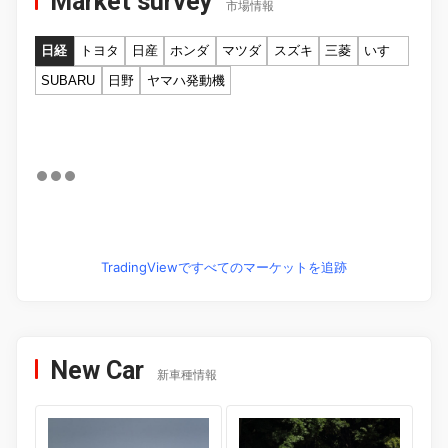
Market survey
市場情報
日経
トヨタ
日産
ホンダ
マツダ
スズキ
三菱
いすゞ
SUBARU
日野
ヤマハ発動機
TradingViewですべてのマーケットを追跡
New Car
新車種情報