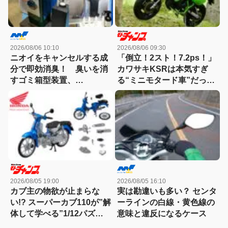
2026/08/06 10:10
2026/08/06 09:30
ニオイをキャンセルする成
「倒立！2スト！7.2ps！」
分で即効消臭！ 臭いを消
カワサキKSRは本気すぎ
すゴミ箱型装置、
る“ミニモタード車”だった
「NIOCAN（ニオキャ
【90年代名車】
ン）」を噴射！
2026/08/05 19:00
2026/08/05 16:10
カブ主の物欲が止まらな
実は勘違いも多い？ センタ
い!? スーパーカブ110が”解
ーラインの白線・黄色線の
体して学べる”1/12パズル
意味と違反になるケース
に。片側スケルトン仕様で