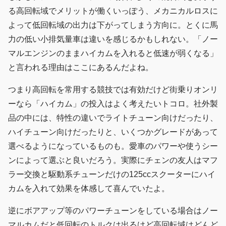
る高回転域でメリットが働くいっぽう、メカニカルロスに
よって低回転域の出力は下がってしまう方向に。とくに馬
力の低い小排気量車は違いを感じるかもしれない。「ノー
マルエンジンのままハイカムを入れると低速が弱くなる」
と言われる理由はここにあるんだよね。
つまり高回転を常用する競技では有効だけど街乗りオンリ
ーなら「ハイカム」の投入はよく考えたいトコロ。社外製
品の中には、特性の違いでライトチューン向けだったり、
ハイチューン向けだったりと、いくつかグレードがあって
選べるようになっているものも。愛車のパワーや使うシー
ンによって選ぶと良いだろう。実際にチェンの友人はマフ
ラー交換と駆動系チューンだけの125ccスクーターにハイ
カムを入れて効果を体感して喜んでいたよ。
逆にボアアップ等のパワーチューンをしている場合はノー
マルカムだと低回転のトルクは出るけど高回転域はどんど