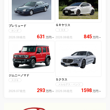
ＧＲヤリス
プレリュード
トヨタ
ホンダ
631
845
2026.08発売
万円
～
2026.08発売
万円
～
ジムニーノマド
Ｓクラス
スズキ
メルセデス・ベンツ
293
1598
2026.07発売
万円
～
2026.06発売
万円
～