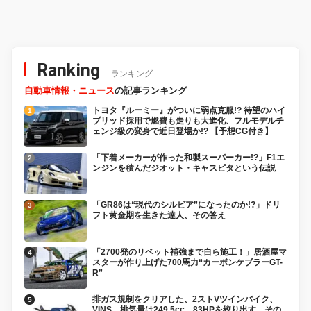
メカ丸見え！
Ranking
ランキング
自動車情報・ニュース
の記事ランキング
トヨタ『ルーミー』がついに弱点克服!? 待望のハイ
ブリッド採用で燃費も走りも大進化、フルモデルチ
ェンジ級の変身で近日登場か!? 【予想CG付き】
「下着メーカーが作った和製スーパーカー!?」F1エ
ンジンを積んだジオット・キャスピタという伝説
「GR86は“現代のシルビア”になったのか!?」ドリ
フト黄金期を生きた達人、その答え
「2700発のリベット補強まで自ら施工！」居酒屋マ
スターが作り上げた700馬力“カーボンケブラーGT-
R”
排ガス規制をクリアした、2ストVツインバイク、
VINS。排気量は249.5cc、83HPを絞り出す。その