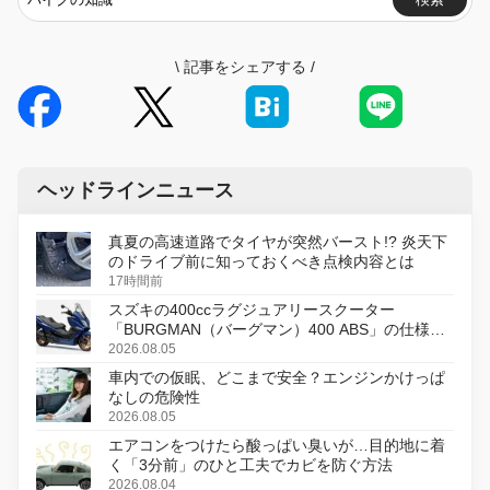
\
記事をシェアする
/
ヘッドラインニュース
真夏の高速道路でタイヤが突然バースト!? 炎天下
のドライブ前に知っておくべき点検内容とは
17時間前
スズキの400ccラグジュアリースクーター
「BURGMAN（バーグマン）400 ABS」の仕様を
変更し、8月18日に発売
2026.08.05
車内での仮眠、どこまで安全？エンジンかけっぱ
なしの危険性
2026.08.05
エアコンをつけたら酸っぱい臭いが…目的地に着
く「3分前」のひと工夫でカビを防ぐ方法
2026.08.04