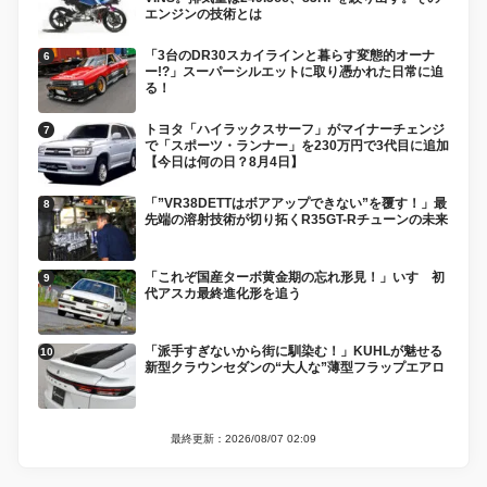
エンジンの技術とは
「3台のDR30スカイラインと暮らす変態的オーナ
ー!?」スーパーシルエットに取り憑かれた日常に迫
る！
トヨタ「ハイラックスサーフ」がマイナーチェンジ
で「スポーツ・ランナー」を230万円で3代目に追加
【今日は何の日？8月4日】
「”VR38DETTはボアアップできない”を覆す！」最
先端の溶射技術が切り拓くR35GT-Rチューンの未来
「これぞ国産ターボ黄金期の忘れ形見！」いすゞ初
代アスカ最終進化形を追う
「派手すぎないから街に馴染む！」KUHLが魅せる
新型クラウンセダンの“大人な”薄型フラップエアロ
最終更新：2026/08/07 02:09