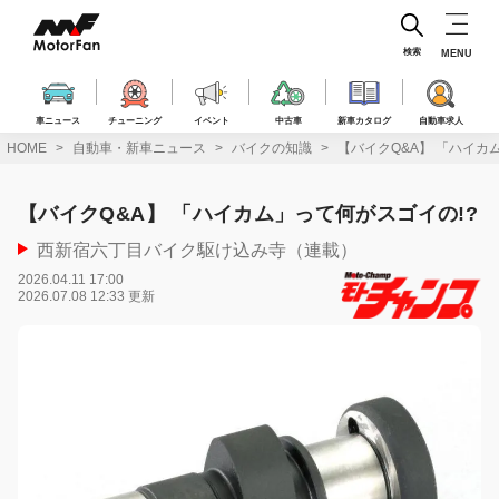
コ
ン
テ
検索
MENU
ン
ツ
へ
車ニュース
チューニング
イベント
中古車
新車カタログ
自動車求人
ス
HOME
自動車・新車ニュース
バイクの知識
【バイクQ&A】 「ハイカ
キ
ッ
プ
【バイクQ&A】 「ハイカム」って何がスゴイの!?
西新宿六丁目バイク駆け込み寺（連載）
2026.04.11 17:00
2026.07.08 12:33 更新