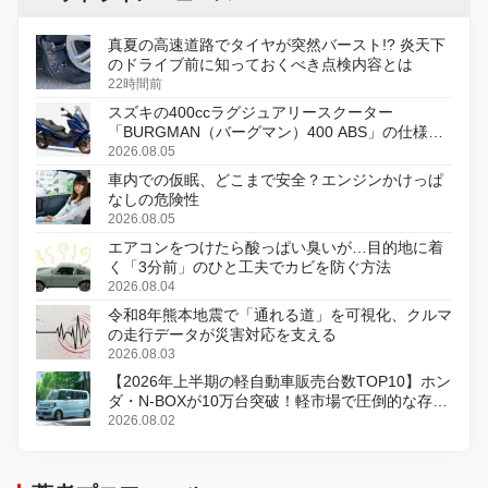
真夏の高速道路でタイヤが突然バースト!? 炎天下
のドライブ前に知っておくべき点検内容とは
22時間前
スズキの400ccラグジュアリースクーター
「BURGMAN（バーグマン）400 ABS」の仕様を
変更し、8月18日に発売
2026.08.05
車内での仮眠、どこまで安全？エンジンかけっぱ
なしの危険性
2026.08.05
エアコンをつけたら酸っぱい臭いが…目的地に着
く「3分前」のひと工夫でカビを防ぐ方法
2026.08.04
令和8年熊本地震で「通れる道」を可視化、クルマ
の走行データが災害対応を支える
2026.08.03
【2026年上半期の軽自動車販売台数TOP10】ホン
ダ・N-BOXが10万台突破！軽市場で圧倒的な存在
感
2026.08.02