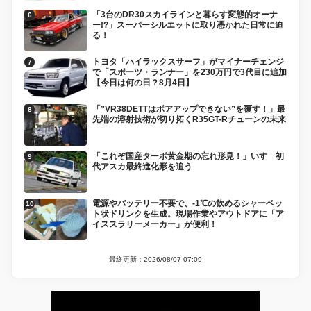
「3台のDR30スカイラインと暮らす変態的オーナ
ー!?」スーパーシルエットに取り憑かれた日常に迫
る！
トヨタ「ハイラックスサーフ」がマイナーチェンジ
で「スポーツ・ランナー」を230万円で3代目に追加
【今日は何の日？8月4日】
「”VR38DETTはボアアップできない”を覆す！」最
先端の溶射技術が切り拓くR35GT-Rチューンの未来
「これぞ国産ターボ黄金期の忘れ形見！」いすゞ初
代アスカ最終進化形を追う
電源やバッテリー不要で、-1℃の飲めるシャーベッ
ト状ドリンクを生成。現場作業やアウトドアに「ア
イススラリーメーカー」が便利！
最終更新：2026/08/07 07:09