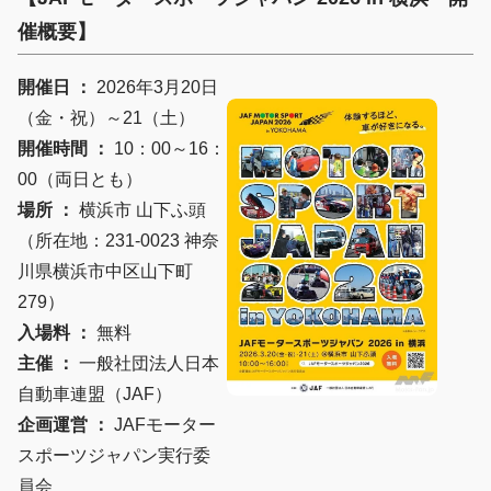
催概要】
開催日 ：
2026年3月20日
（金・祝）～21（土）
開催時間 ：
10：00～16：
00（両日とも）
場所 ：
横浜市 山下ふ頭
（所在地：231-0023 神奈
川県横浜市中区山下町
279）
入場料 ：
無料
主催 ：
一般社団法人日本
自動車連盟（JAF）
企画運営 ：
JAFモーター
スポーツジャパン実行委
員会