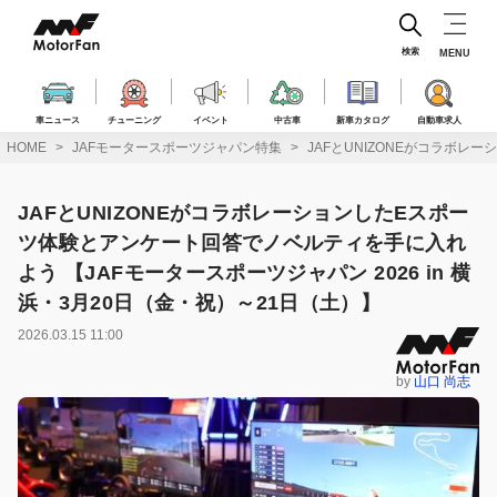
コ
ン
テ
検索
MENU
ン
ツ
へ
車ニュース
チューニング
イベント
中古車
新車カタログ
自動車求人
ス
HOME
JAFモータースポーツジャパン特集
JAFとUNIZONEがコラボレ
キ
ッ
プ
JAFとUNIZONEがコラボレーションしたEスポー
ツ体験とアンケート回答でノベルティを手に入れ
よう 【JAFモータースポーツジャパン 2026 in 横
浜・3月20日（金・祝）～21日（土）】
2026.03.15 11:00
by
山口 尚志