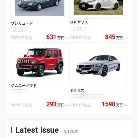
ＧＲヤリス
プレリュード
トヨタ
ホンダ
631
845
2026.08発売
万円
～
2026.08発売
万円
～
ジムニーノマド
Ｓクラス
スズキ
メルセデス・ベンツ
293
1598
2026.07発売
万円
～
2026.06発売
万円
～
Latest Issue
新刊案内