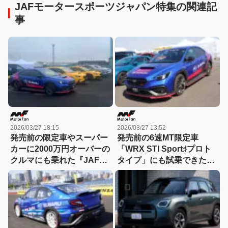
JAFモータースポーツジャパン特集の関連記
事
2026/03/27 18:15
2026/03/27 13:52
発売前の限定車やスーパー
発売前の6速MT限定車
カーに2000万円オーバーの
「WRX STI Sport♯プロト
クルマにも乗れた『JAFモ
タイプ」にも試乗できた
ータースポーツジャパン
『JAFモータースポーツジ
2026in横浜』試乗会
ャパン2026 in 横浜』