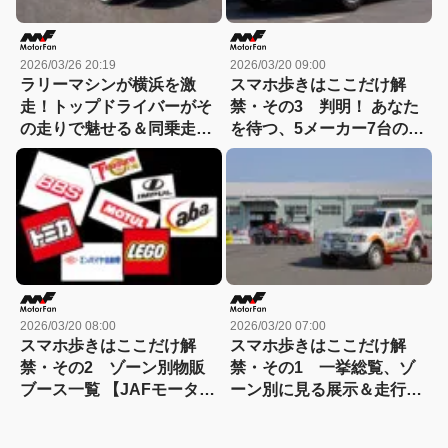
2026/03/26 20:19
2026/03/20 09:00
ラリーマシンが横浜を激
スマホ歩きはここだけ解
走！トップドライバーがそ
禁・その3 判明！ あなた
の走りで魅せる＆同乗走行
を待つ、5メーカー7台の試
は大人気!!『JAFモーター
乗車たち 続報「同乗試乗
スポーツジャパン2026in横
会」【JAFモータースポー
浜』
ツジャパン 2026 in 横浜・
3月20日（金・祝）～21日
（土）】
2026/03/20 08:00
2026/03/20 07:00
スマホ歩きはここだけ解
スマホ歩きはここだけ解
禁・その2 ゾーン別物販
禁・その1 一挙総覧、ゾ
ブース一覧 【JAFモーター
ーン別に見る展示＆走行車
スポーツジャパン 2026 in
両たち 【JAFモータースポ
横浜・3月20日（金・祝）
ーツジャパン 2026 in 横