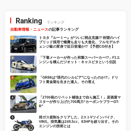
～21日（土）】
浜・3月20日（金・祝）～
21日（土）】
Ranking
ランキング
自動車情報・ニュース
の記事ランキング
トヨタ『ルーミー』がついに弱点克服!? 待望のハイ
ブリッド採用で燃費も走りも大進化、フルモデルチ
ェンジ級の変身で近日登場か!? 【予想CG付き】
「下着メーカーが作った和製スーパーカー!?」F1エ
ンジンを積んだジオット・キャスピタという伝説
「GR86は“現代のシルビア”になったのか!?」ドリ
フト黄金期を生きた達人、その答え
「2700発のリベット補強まで自ら施工！」居酒屋マ
スターが作り上げた700馬力“カーボンケブラーGT-
R”
排ガス規制をクリアした、2ストVツインバイク、
VINS。排気量は249.5cc、83HPを絞り出す。その
エンジンの技術とは