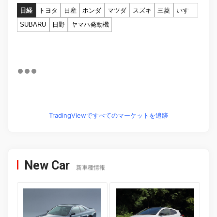
日経
トヨタ
日産
ホンダ
マツダ
スズキ
三菱
いすゞ
SUBARU
日野
ヤマハ発動機
TradingViewですべてのマーケットを追跡
New Car
新車種情報