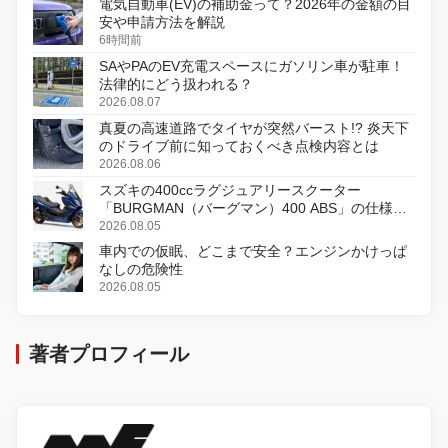
電気自動車(EV)の補助金って？2026年の金額の目
安や申請方法を解説
6時間前
SAやPAのEV充電スペースにガソリン車が駐車！
法律的にどう扱われる？
2026.08.07
真夏の高速道路でタイヤが突然バースト!? 炎天下
のドライブ前に知っておくべき点検内容とは
2026.08.06
スズキの400ccラグジュアリースクーター
「BURGMAN（バーグマン）400 ABS」の仕様を
変更し、8月18日に発売
2026.08.05
車内での仮眠、どこまで安全？エンジンかけっぱ
なしの危険性
2026.08.05
著者プロフィール