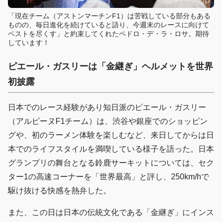
「現在チーム（アストンマーチンF1）は苦戦している部分もある
ものの、毎日進化を続けていると語り、今週末のレースに向けて
ベストを尽くす」と約束してくれたペドロ・デ・ラ・ロサ。期待
しています！
ピエール・ガスリーは「金継ぎ」ヘルメット
を世界
初披露
日本でのレース経験があり知日派のピエール・ガスリー
（アルピーヌF1チーム）は、渋谷や銀座でのショッピン
グや、初のラーメン体験を楽しむなど、来日してからは日
本でのライフスタイルを満喫している様子を語った。日本
グランプリの舞台となる鈴鹿サーキットについては、セク
ター1の高速コーナーを「世界最高」と評し、250km/hで
駆け抜ける快感を熱弁した。
また、この日は日本の伝統文化である「金継ぎ」にインス