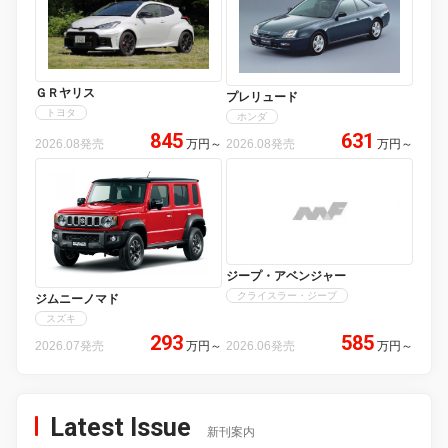
ＧＲヤリス
プレリュード
トヨタ
ホンダ
845
631
2026.08発売
万円
～
2026.08発売
万円
～
ジープ・アベンジャー
クライスラー・ジープ
ジムニーノマド
スズキ
293
585
2026.07発売
万円
～
2026.06発売
万円
～
Latest Issue
新刊案内