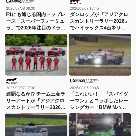
2026/08/08 08:30
2026/08/07 17:45
F1にも通じる国内トップレ
ダンロップが『アジアクロ
ース「スーパーフォーミュ
スカントリーラリー2026』
ラ」で2026年注目のドライ
でハイラックス4台をサポ
バーは？
ート！横浜ゴムのトライト
ンと真っ向勝負!?
2026/08/07 17:30
2026/08/05 09:45
連覇なるか!? チーム三菱ラ
「これいい！」『スパイダ
リーアートが『アジアクロ
ーマン』とコラボしたレー
スカントリーラリー2026』
シングカー「BMW Mハイ
に挑む！必勝を期す3台体
ブリッドV8」が登場【動
制!!
画】