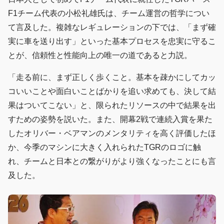
F1チーム代表の小松礼雄氏は、チーム運営の哲学につい
て言及した。複雑なレギュレーションの下では、「まず確
実に車を送り出す」といった基本プロセスを忠実に守るこ
とが、信頼性と性能向上の唯一の道であると力説。
「走る前に、まず正しく歩くこと。基本を疎かにしてカッ
コいいことや面白いことばかりを追い求めても、決して結
果はついてこない」と、限られたリソースの中で結果を出
すための姿勢を説いた。また、開幕2戦で連続入賞を果た
したオリバー・ベアマンのメンタリティを高く評価したほ
か、今季のマシンに大きく入れられたTGRのロゴに触
れ、チームと日本との繋がりがより強くなったことにも言
及した。