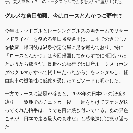
手。芸人並み（？）のトークスキルで会場を大いに盛り上げた。
グルメな
角田裕毅、今はロースとんかつに夢中!?
今年はレッドブルとレーシングブルズの両チームでリザー
ブドライバーを務める角田裕毅選手は、日本での過ごし方
を披露。帰国後は温泉や定食屋に足を運んでおり、特に
「ロースとんかつ」は今回帰国してからすでに3回食べた
というから驚きだ。長野への旅行では日産ルークス（ホン
ダのクルマがすべて貸出中だったから）をレンタルし、軽
自動車の機能性に感銘を受けたエピソードも明かした。
一方でレースに話題が移ると、2023年の日本GPの記憶を
辿り、「鈴鹿でのチェッカー後、一周をかけてファンが送
ってくれた拍手は、今でも目に焼き付いている。あの景色
こそが、日本で走る最大の意味だ」と感慨深げに振り返っ
た。