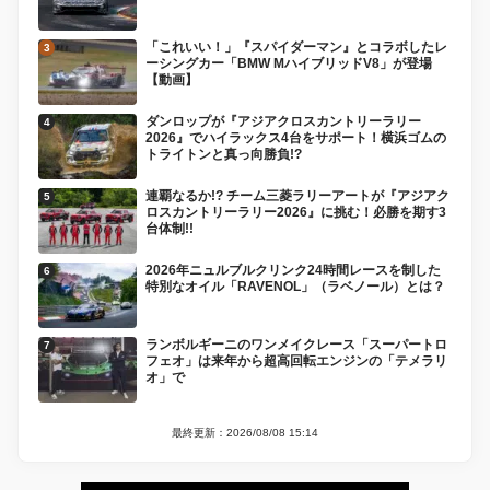
「これいい！」『スパイダーマン』とコラボしたレ
ーシングカー「BMW MハイブリッドV8」が登場
【動画】
ダンロップが『アジアクロスカントリーラリー
2026』でハイラックス4台をサポート！横浜ゴムの
トライトンと真っ向勝負!?
連覇なるか!? チーム三菱ラリーアートが『アジアク
ロスカントリーラリー2026』に挑む！必勝を期す3
台体制!!
2026年ニュルブルクリンク24時間レースを制した
特別なオイル「RAVENOL」（ラベノール）とは？
ランボルギーニのワンメイクレース「スーパートロ
フェオ」は来年から超高回転エンジンの「テメラリ
オ」で
最終更新：2026/08/08 15:14