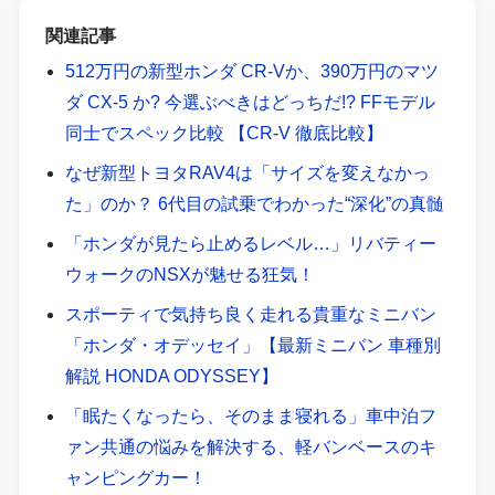
関連記事
512万円の新型ホンダ CR-Vか、390万円のマツ
ダ CX-5 か? 今選ぶべきはどっちだ!? FFモデル
同士でスペック比較 【CR-V 徹底比較】
なぜ新型トヨタRAV4は「サイズを変えなかっ
た」のか？ 6代目の試乗でわかった“深化”の真髄
「ホンダが見たら止めるレベル…」リバティー
ウォークのNSXが魅せる狂気！
スポーティで気持ち良く走れる貴重なミニバン
「ホンダ・オデッセイ」【最新ミニバン 車種別
解説 HONDA ODYSSEY】
「眠たくなったら、そのまま寝れる」車中泊フ
ァン共通の悩みを解決する、軽バンベースのキ
ャンピングカー！