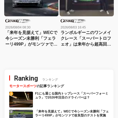
2026/08/04 08:30
2026/08/03 16:45
「来年を見据えて」WECで
ランボルギーニのワンメイ
今シーズン未勝利「フェラ
クレース「スーパートロフ
ーリ499P」がモンツァで改
ェオ」は来年から超高回転
良型のテストを実施
エンジンの「テメラリオ」
で
Ranking
ランキング
モータースポーツ
の記事ランキング
F1にも通じる国内トップレース「スーパーフォーミ
ュラ」で2026年注目のドライバーは？
「来年を見据えて」WECで今シーズン未勝利「フェ
ラーリ499P」がモンツァで改良型のテストを実施