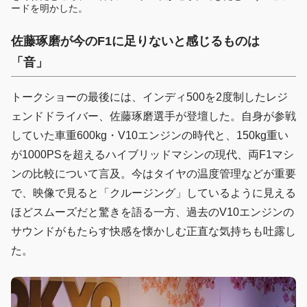
ードを明かした。
佐藤琢磨が
今の
F1に足りないと感じるものは
「音」
トークショーの最後には、インディ500を2度制したレジ
ェンドドライバー、佐藤琢磨選手が登壇した。自身が参戦
していた車重600kg・V10エンジンの時代と、150kg重い
が1000PSを超えるハイブリッドマシンの現代、両F1マシ
ンの比較について言及。今はタイヤの温度管理などが重要
で、映像で見ると「クルージング」しているように見える
ほどスムーズだと驚きを語る一方、過去のV10エンジンの
サウンドがもたらす快感を懐かしむ正直な気持ちも吐露し
た。