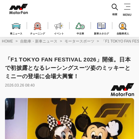
コ
ン
テ
検索
MENU
ン
ツ
へ
車ニュース
チューニング
イベント
中古車
新車カタログ
自動車求人
ス
HOME
自動車・新車ニュース
モータースポーツ
「F1 TOKYO FA
キ
ッ
プ
「F1 TOKYO FAN FESTIVAL 2026」開催。日本
で初披露となるレーシングスーツ姿のミッキーと
ミニーの登場に会場大興奮！
2026.03.26 08:40