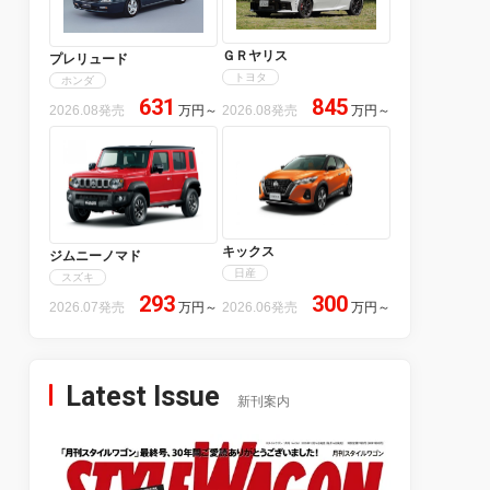
ＧＲヤリス
プレリュード
トヨタ
ホンダ
631
845
2026.08発売
万円
～
2026.08発売
万円
～
キックス
ジムニーノマド
日産
スズキ
293
300
2026.07発売
万円
～
2026.06発売
万円
～
Latest Issue
新刊案内