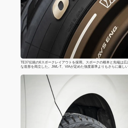
TE37伝統の6スポークレイアウトを採用。スポークの根本と先端は
な造形を両立した。JWL-T、VIAが定めた強度基準よりもさらに厳