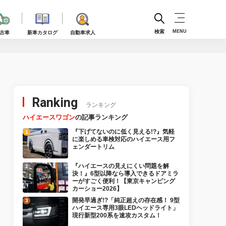
検索
MENU
古車
新車カタログ
自動車求人
Ranking
ランキング
ハイエースワゴン
の記事ランキング
『下げてないのに低く見える!?』気軽
に楽しめる車検対応のハイエース用フ
ェンダートリム
『ハイエースの見えにくい問題を解
決！』6型以降なら導入できるドアミラ
ーがすごく便利！【東京キャンピング
カーショー2026】
開発早過ぎ!?「純正超えの存在感！ 9型
ハイエース専用3眼LEDヘッドライト」
現行新型200系を速攻カスタム！