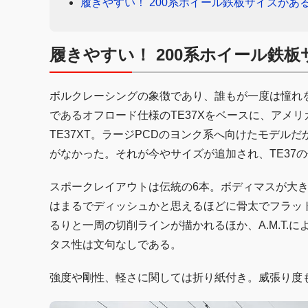
履きやすい！ 200系ホイール鉄板サイズがあ
履きやすい！ 200系ホイール鉄
ボルクレーシングの象徴であり、誰もが一度は憧れを
であるオフロード仕様のTE37Xをベースに、アメ
TE37XT。ラージPCDのヨンク系へ向けたモデル
がなかった。それが今やサイズが追加され、TE37
スポークレイアウトは伝統の6本。ボディマスが大
はまるでディッシュかと思えるほどに骨太でフラッ
るりと一周の切削ラインが描かれるほか、A.M.T.
タス性は文句なしである。
強度や剛性、軽さに関しては折り紙付き。威張り度も