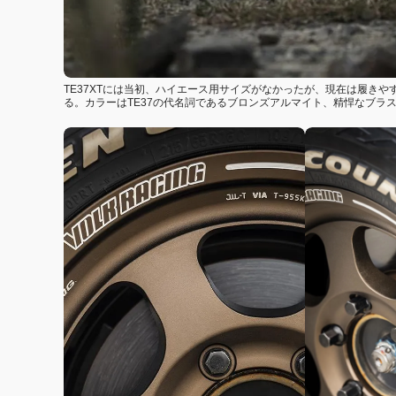
TE37XTには当初、ハイエース用サイズがなかったが、現在は履きや
る。カラーはTE37の代名詞であるブロンズアルマイト、精悍なブラ