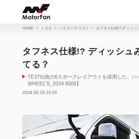
コ
ン
テ
ン
ツ
HOME
トヨタ
ハイエースワゴン
タフネス仕様!? ディッ
へ
ス
キ
タフネス仕様!? ディッシュ
ッ
プ
てる？
TE37伝統の6スポークレイアウトを採用した、
WHEEL'S_2024 #009】
2024.06.18 15:00