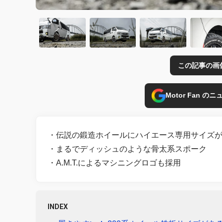
この記事の画
Motor Fan 
・伝説の鍛造ホイールにハイエース専用サイズ
・まるでディッシュのような骨太系スポーク
・A.M.T.によるマシニングロゴも採用
INDEX