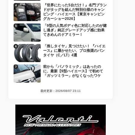
『世界にたった5台だけ！』名門ブラン
ドがタッグを組んだ特別仕様のキャン
ピング・ハイエース【東京キャンピン
グカーショー2026】
「9型の人気ボディ色に対応したのが嬉
し過ぎ」純正グレードアップ感に効果
てきめんのドアミラー！
「推しタイヤ」見つけたい！ 『ハイエ
ース』に履かせたい、プロ推奨のバン
タイヤ（C／LT）4選
前から「パノラミック」はあったの
に、最新【9型ハイエース】で初めて
「ガッツミラー」がなくなったワケ
最終更新：2026/08/07 23:11