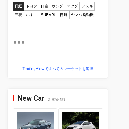
日経
トヨタ
日産
ホンダ
マツダ
スズキ
三菱
いすゞ
SUBARU
日野
ヤマハ発動機
TradingViewですべてのマーケットを追跡
New Car
新車種情報