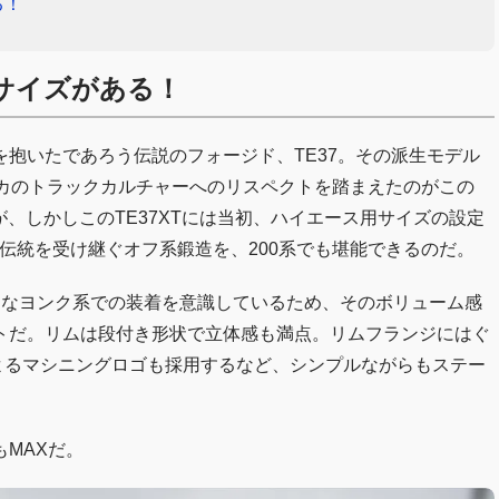
る！
板サイズがある！
抱いたであろう伝説のフォージド、TE37。その派生モデル
リカのトラックカルチャーへのリスペクトを踏まえたのがこの
だが、しかしこのTE37XTには当初、ハイエース用サイズの設定
の伝統を受け継ぐオフ系鍛造を、200系でも堪能できるのだ。
きなヨンク系での装着を意識しているため、そのボリューム感
トだ。リムは段付き形状で立体感も満点。リムフランジにはぐ
によるマシニングロゴも採用するなど、シンプルながらもステー
MAXだ。