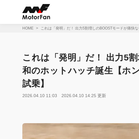
コ
ン
テ
ン
ツ
HOME
これは「発明」だ！ 出力5割増しのBOOSTモードが痛快な
へ
ス
キ
ッ
これは「発明」だ！ 出力5割
プ
和のホットハッチ誕生【ホンダ
試乗】
2026.04.10 11:03
2026.04.10 14:25 更新