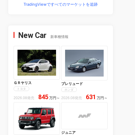
TradingViewですべてのマーケットを追跡
New Car
新車種情報
ＧＲヤリス
プレリュード
トヨタ
ホンダ
845
631
2026.08発売
万円
～
2026.08発売
万円
～
ジュニア