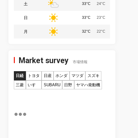
土
33°C
24°C
日
33°C
23°C
月
32°C
22°C
Market survey
市場情報
日経
トヨタ
日産
ホンダ
マツダ
スズキ
三菱
いすゞ
SUBARU
日野
ヤマハ発動機