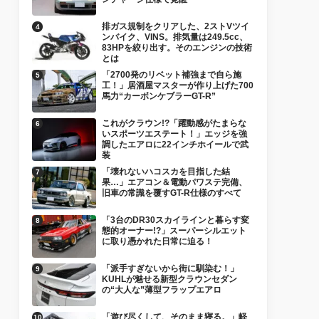
排ガス規制をクリアした、2ストVツイ
ンバイク、VINS。排気量は249.5cc、
83HPを絞り出す。そのエンジンの技術
とは
「2700発のリベット補強まで自ら施
工！」居酒屋マスターが作り上げた700
馬力“カーボンケブラーGT-R”
これがクラウン!?「躍動感がたまらな
いスポーツエステート！」エッジを強
調したエアロに22インチホイールで武
装
「壊れないハコスカを目指した結
果…」エアコン＆電動パワステ完備、
旧車の常識を覆すGT-R仕様のすべて
「3台のDR30スカイラインと暮らす変
態的オーナー!?」スーパーシルエット
に取り憑かれた日常に迫る！
「派手すぎないから街に馴染む！」
KUHLが魅せる新型クラウンセダン
の“大人な”薄型フラップエアロ
「遊び尽くして、そのまま寝る。」軽