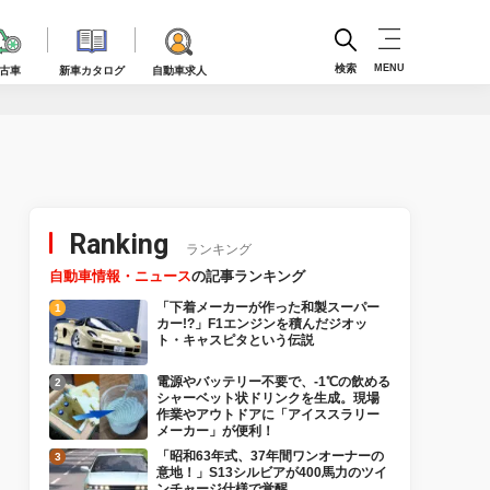
検索
MENU
古車
新車カタログ
自動車求人
Ranking
ランキング
自動車情報・ニュース
の記事ランキング
「下着メーカーが作った和製スーパー
カー!?」F1エンジンを積んだジオッ
ト・キャスピタという伝説
電源やバッテリー不要で、-1℃の飲める
シャーベット状ドリンクを生成。現場
作業やアウトドアに「アイススラリー
メーカー」が便利！
「昭和63年式、37年間ワンオーナーの
意地！」S13シルビアが400馬力のツイ
ンチャージ仕様で覚醒