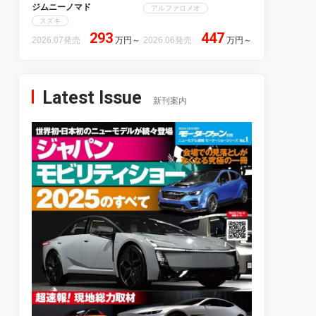
ジムニーノマド
アルファロメオ
スズキ
293
447
2026.07発売
万円
～
2026.06発売
万円
～
Latest Issue
新刊案内