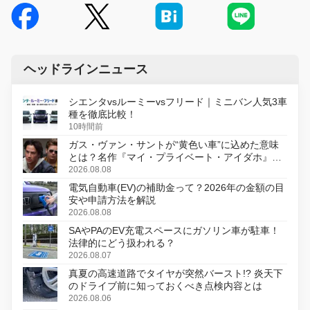
ヘッドラインニュース
シエンタvsルーミーvsフリード｜ミニバン人気3車
種を徹底比較！
10時間前
ガス・ヴァン・サントが“黄色い車”に込めた意味
とは？名作『マイ・プライベート・アイダホ』が
初のデジタルリマスター版で復活
2026.08.08
電気自動車(EV)の補助金って？2026年の金額の目
安や申請方法を解説
2026.08.08
SAやPAのEV充電スペースにガソリン車が駐車！
法律的にどう扱われる？
2026.08.07
真夏の高速道路でタイヤが突然バースト!? 炎天下
のドライブ前に知っておくべき点検内容とは
2026.08.06