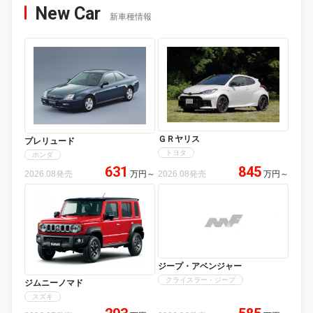
New Car
新車種情報
ＧＲヤリス
プレリュード
トヨタ
ホンダ
631
845
2026.08発売
万円
～
2026.08発売
万円
～
ジープ・アベンジャー
クライスラー・ジープ
ジムニーノマド
スズキ