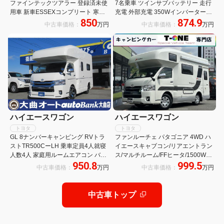
ファインテックツアラー 登録済未使
7名乗車 ツインサブバッテリー 走行
用車 新車ESSEXコンプリート 寒冷
充電 外部充電 350Wインバーター
850
874.9
地仕様 パノラミックビュー 両側パワ
FFヒーター 冷蔵庫 TV マックスファ
中古車価格：
万円
中古車価格：
万円
スラ パワーバックドア 運助イージー
ン サイドオーニング メモリーナビ
クローズ ESSEXエアロ 玄武ローダ
バックカメラ キャンピングカー
ウン
ハイエースワゴン
ハイエースワゴン
トヨタ
トヨタ
GL 8ナンバーキャンピング RVトラ
ファンルーチェ パタゴニア 4WD ハ
ストTR500CーLH 乗車定員4人就寝
イエースキャブコン/リアエントラン
人数4人 家庭用ルームエアコン バン
ス/マルチルーム/FFヒータ/1500Wイ
950.8
999.5
クベッド ソファー ベッド テーブル
ンバータ/ツインサブBT/MAXFAN/サ
中古車価格：
万円
中古車価格：
万円
シンク 給排水タンク シューズBOX
イドオーニング/リアTV/UIビークル
傘立て 禁煙車
ショックアブソーバー・スタビライ
ザー
中古車トップ