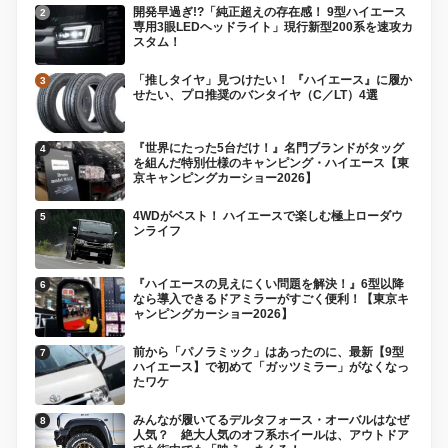
開発早過ぎ!?「純正超えの存在感！ 9型ハイエース
専用3眼LEDヘッドライト」現行新型200系を速攻カ
スタム！
「推しタイヤ」見つけたい！ 『ハイエース』に履か
せたい、プロ推奨のバンタイヤ（C／LT）4選
『世界にたった5台だけ！』名門ブランドがタッグ
を組んだ特別仕様のキャンピング・ハイエース【東
京キャンピングカーショー2026】
4WDがベスト！ ハイエースで楽しむ極上ローダウ
ンライフ
『ハイエースの見えにくい問題を解決！』6型以降
なら導入できるドアミラーがすごく便利！【東京キ
ャンピングカーショー2026】
前から「パノラミック」はあったのに、最新【9型
ハイエース】で初めて「ガッツミラー」がなくなっ
たワケ
みんなが履いてるデルタフォース・オーバルはなぜ
人気？ 絶大人気のオフ系ホイールは、アウトドア