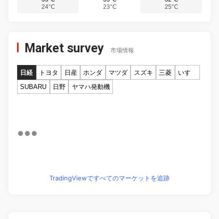
24°C
23°C
25°C
Market survey
市場情報
日経
トヨタ
日産
ホンダ
マツダ
スズキ
三菱
いすゞ
SUBARU
日野
ヤマハ発動機
TradingViewですべてのマーケットを追跡