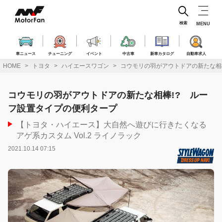
コ
ン
テ
検索
MENU
ン
ツ
へ
車ニュース
チューニング
イベント
中古車
新車カタログ
自動車求人
ス
HOME
トヨタ
ハイエースワゴン
コウモリの羽がアウトドアの新たな相
キ
ッ
プ
コウモリの羽がアウトドアの新たな相棒!? ルー
フ設置タイプの便利タープ
【トヨタ・ハイエース】大自然へ遊びに行きたくなる
アゲ系カスタム Vol.2 ライノラック
2021.10.14 07:15