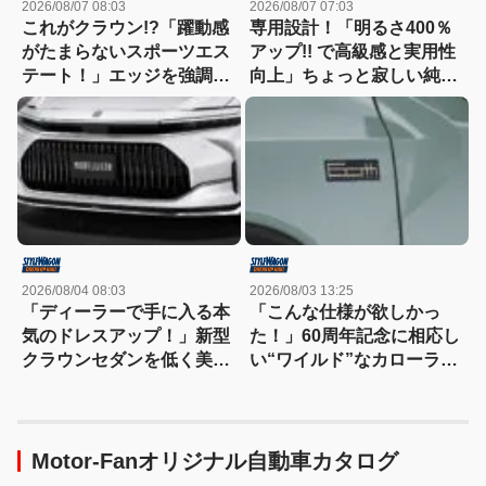
2026/08/07 08:03
2026/08/07 07:03
これがクラウン!?「躍動感
専用設計！「明るさ400％
がたまらないスポーツエス
アップ!! で高級感と実用性
テート！」エッジを強調し
向上」ちょっと寂しい純正
たエアロに22インチホイー
室内照明をグレードアップ
ルで武装
2026/08/04 08:03
2026/08/03 13:25
「ディーラーで手に入る本
「こんな仕様が欲しかっ
気のドレスアップ！」新型
た！」60周年記念に相応し
クラウンセダンを低く美し
い“ワイルド”なカローラク
く魅せるモデリスタの流儀
ロスは366万3000円〜
Motor-Fanオリジナル自動車カタログ