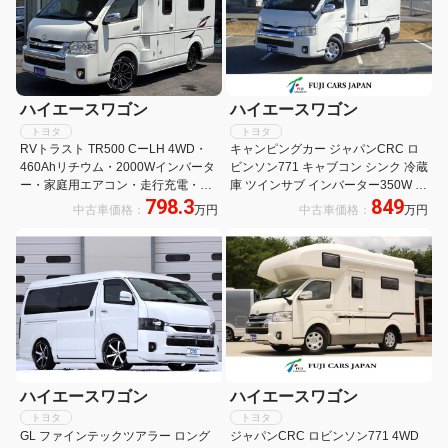
ハイエースワゴン
ハイエースワゴン
トヨタ
トヨタ
RVトラスト TR500 CーLH 4WD・
キャンピングカー ジャパンCRC ロ
460Ahリチウム・2000Wインバータ
ビンソン771 キャブコン シンク 冷蔵
ー・家庭用エアコン・走行充電・外
庫 ツインサブ インバーター350W べ
798.3
849
部充電・シンク・レンジ・45L冷蔵
バスト製FFヒーター 液晶テレビ マ
中古車価格：
万円
中古車価格：
万円
庫・後席TV・FFヒーター・遮光スク
ックスファン ナビ バックカメラ
リーン・マルチルーム・フルセグナ
ETC 常時モニター サイドオーニング
ビ・デジタルミラー
地デジチューナー
ハイエースワゴン
ハイエースワゴン
トヨタ
トヨタ
GL ファインテックツアラー ロング
ジャパンCRC ロビンソン771 4WD