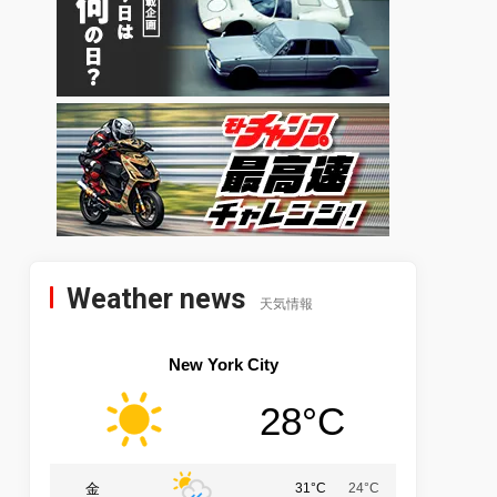
Weather news
天気情報
New York City
28°C
金
31°C
24°C