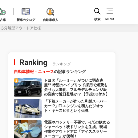
検索
MENU
古車
新車カタログ
自動車求人
ぎる分離型アウトドア仕様
Ranking
ランキング
自動車情報・ニュース
の記事ランキング
トヨタ『ルーミー』がついに弱点克
服!? 待望のハイブリッド採用で燃費も
走りも大進化、フルモデルチェンジ級
の変身で近日登場か!? 【予想CG付き】
「下着メーカーが作った和製スーパー
カー!?」F1エンジンを積んだジオッ
ト・キャスピタという伝説
電源やバッテリー不要で、-1℃の飲める
シャーベット状ドリンクを生成。現場
作業やアウトドアに「アイススラリー
メーカー」が便利！