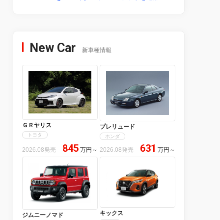
New Car
新車種情報
ＧＲヤリス
プレリュード
トヨタ
ホンダ
845
631
2026.08発売
万円
～
2026.08発売
万円
～
キックス
ジムニーノマド