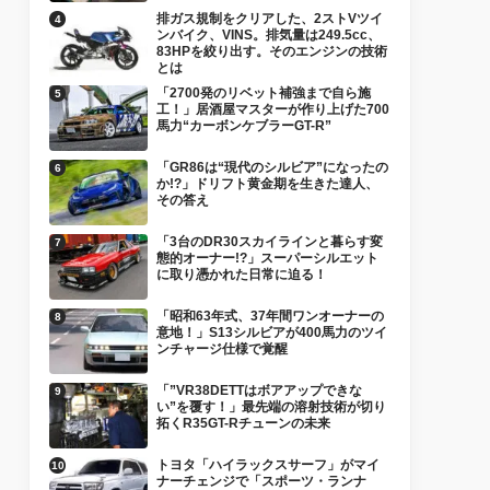
排ガス規制をクリアした、2ストVツイ
ンバイク、VINS。排気量は249.5cc、
83HPを絞り出す。そのエンジンの技術
とは
「2700発のリベット補強まで自ら施
工！」居酒屋マスターが作り上げた700
馬力“カーボンケブラーGT-R”
「GR86は“現代のシルビア”になったの
か!?」ドリフト黄金期を生きた達人、
その答え
「3台のDR30スカイラインと暮らす変
態的オーナー!?」スーパーシルエット
に取り憑かれた日常に迫る！
「昭和63年式、37年間ワンオーナーの
意地！」S13シルビアが400馬力のツイ
ンチャージ仕様で覚醒
「”VR38DETTはボアアップできな
い”を覆す！」最先端の溶射技術が切り
拓くR35GT-Rチューンの未来
トヨタ「ハイラックスサーフ」がマイ
ナーチェンジで「スポーツ・ランナ