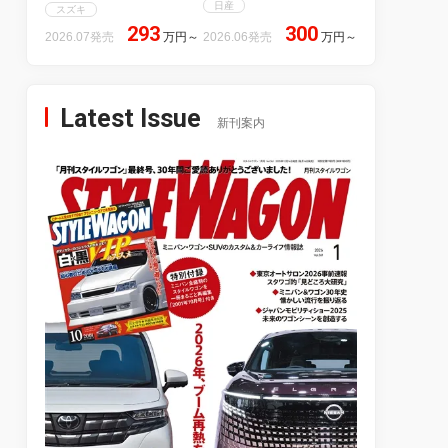
日産
スズキ
293
300
2026.07発売
万円
～
2026.06発売
万円
～
Latest Issue
新刊案内