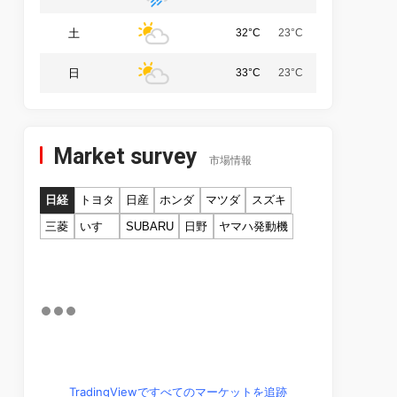
土
32°C
23°C
日
33°C
23°C
Market survey
市場情報
日経
トヨタ
日産
ホンダ
マツダ
スズキ
三菱
いすゞ
SUBARU
日野
ヤマハ発動機
TradingViewですべてのマーケットを追跡