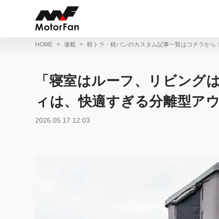
コ
ン
テ
ン
ツ
HOME
連載
軽トラ・軽バンのカスタム記事一覧はコチラから
へ
ス
キ
「寝室はルーフ、リビング
ッ
プ
ィは、快適すぎる分離型ア
2026.05.17 12:03