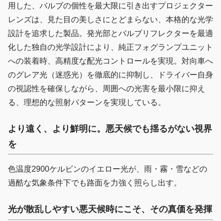
用した、バルブの個性を最大限に引き出すプロジェクター
レンズは、見た目の美しさにとどまらない、本格的な光学
設計を追求した製品。発光部とバルブリフレクターを最適
化した独自の光学設計により、純正フォグランプユニット
への装着時、高精度な配光コントロールを実現。対向車へ
のグレア光（迷惑光）を徹底的に抑制し、ドライバー自身
の視認性を確保しながら、周囲への光害を最小限に抑え
る、理想的な照射パターンを実現している。
より遠く、より鮮明に。悪天候でも揺るがない視界
を
色温度2900ケルビンのイエロー光が、雨・霧・雪などの
過酷な気象条件下でも路面を力強く照らし出す。
光が散乱しやすい悪天候時にこそ、その真価を発揮