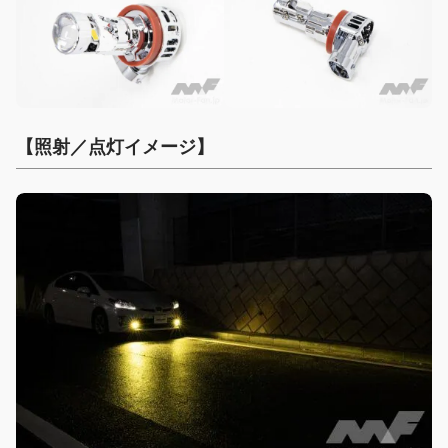
【照射／点灯イメージ】