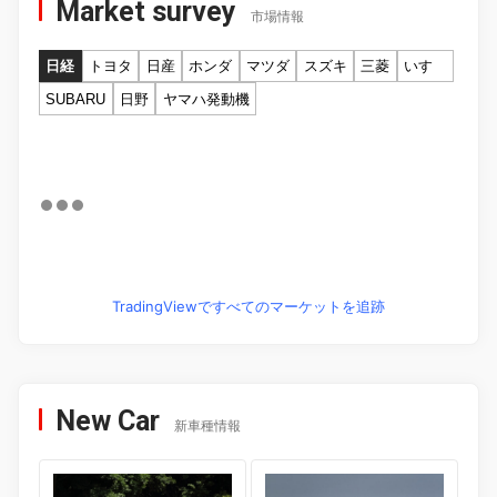
Market survey
市場情報
日経
トヨタ
日産
ホンダ
マツダ
スズキ
三菱
いすゞ
SUBARU
日野
ヤマハ発動機
TradingViewですべてのマーケットを追跡
New Car
新車種情報