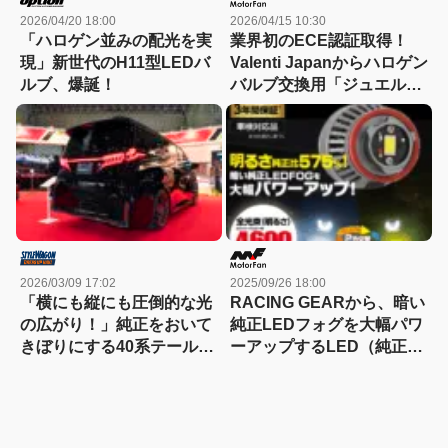
2026/04/20 18:00
2026/04/15 10:30
「ハロゲン並みの配光を実
業界初のECE認証取得！
現」新世代のH11型LEDバ
Valenti Japanからハロゲン
ルブ、爆誕！
バルブ交換用「ジュエル
LEDヘッド＆フォグバル
ブ」H11タイプがリリース
2026/03/09 17:02
2025/09/26 18:00
「横にも縦にも圧倒的な光
RACING GEARから、暗い
の広がり！」純正をおいて
純正LEDフォグを大幅パワ
きぼりにする40系テールレ
ーアップするLED（純正
ンズが遂にデビュー！
LED FOG交換用バルブ
L1B）が新発売