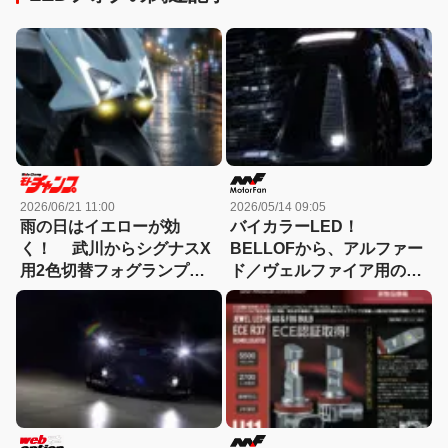
2026/06/21 11:00
2026/05/14 09:05
雨の日はイエローが効
バイカラーLED！
く！ 武川からシグナスX
BELLOFから、アルファー
用2色切替フォグランプ登
ド／ヴェルファイア用の純
場
正LEDフォグランプ交換ユ
ニットが新発売