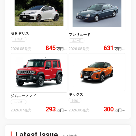
ＧＲヤリス
プレリュード
トヨタ
ホンダ
845
631
2026.08発売
万円
～
2026.08発売
万円
～
キックス
ジムニーノマド
日産
スズキ
293
300
2026.07発売
万円
～
2026.06発売
万円
～
Latest Issue