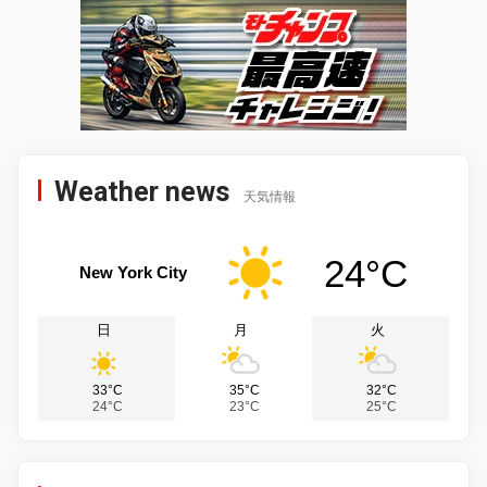
Weather news
天気情報
24°C
New York City
日
月
火
33°C
35°C
32°C
24°C
23°C
25°C