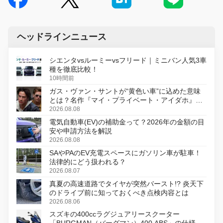
ヘッドラインニュース
シエンタvsルーミーvsフリード｜ミニバン人気3車
種を徹底比較！
10時間前
ガス・ヴァン・サントが“黄色い車”に込めた意味
とは？名作『マイ・プライベート・アイダホ』が
初のデジタルリマスター版で復活
2026.08.08
電気自動車(EV)の補助金って？2026年の金額の目
安や申請方法を解説
2026.08.08
SAやPAのEV充電スペースにガソリン車が駐車！
法律的にどう扱われる？
2026.08.07
真夏の高速道路でタイヤが突然バースト!? 炎天下
のドライブ前に知っておくべき点検内容とは
2026.08.06
スズキの400ccラグジュアリースクーター
「BURGMAN（バーグマン）400 ABS」の仕様を