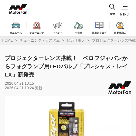
コ
ン
テ
検索
MENU
ン
ツ
へ
車ニュース
チューニング
イベント
中古車
新車カタログ
自動車求人
ス
HOME
チューニング・カスタム
ヒカリモノ
プロジェクターレンズ搭載
キ
ッ
プ
プロジェクターレンズ搭載！ ベロフジャパンか
らフォグランプ用LEDバルブ「プレシャス・レイ
LX」新発売
2026.04.21 10:15
2026.04.21 10:24 更新