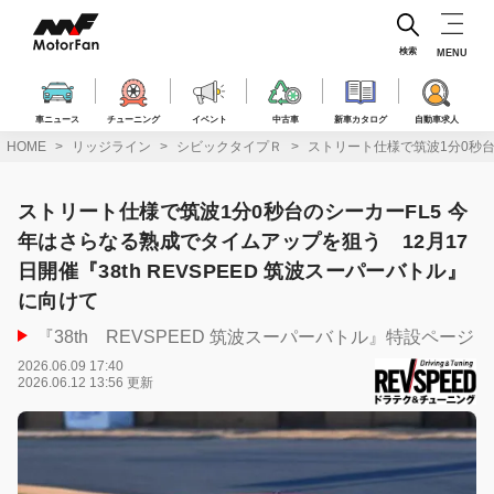
コ
ン
テ
検索
MENU
ン
ツ
へ
車ニュース
チューニング
イベント
中古車
新車カタログ
自動車求人
ス
HOME
リッジライン
シビックタイプＲ
ストリート仕様で筑波1分0秒台の
キ
ッ
プ
ストリート仕様で筑波1分0秒台のシーカーFL5 今
年はさらなる熟成でタイムアップを狙う 12月17
日開催『38th REVSPEED 筑波スーパーバトル』
に向けて
『38th REVSPEED 筑波スーパーバトル』特設ページ
2026.06.09 17:40
2026.06.12 13:56 更新