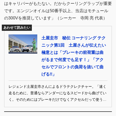
はキャリパーがもたない。だからクーリングラップが重要
です。エンジンオイルは50番手以上、当店はモチュール
の300Vを推奨しています」（シーカー 寺岡 亮 代表）
あわせて読みたい
土屋圭市 秘伝 コーナリング テク
ニック第1回 土屋さんが伝えたい
極意とは「ブレーキの前荷重は曲
がるまで何度でも足す！」「アク
セルでフロントの負荷を抜いて曲
げる!!」
レジェンド土屋圭市さんによるドラテクレクチャー。「速く
走るために、普通ならアンダーになるスピードから曲げてい
く。そのためにはブレーキだけでなくアクセルだって使う」
という。ドリキンがここで伝えたい内容は、まさに秘伝のテ
クニックといえる。どういう話なのか、改めて土屋ドラテク