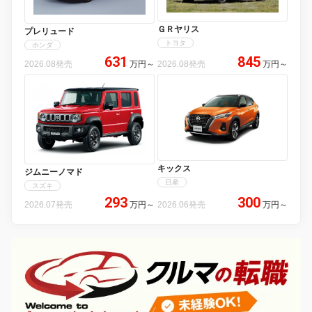
ＧＲヤリス
プレリュード
トヨタ
ホンダ
631
845
2026.08発売
万円
～
2026.08発売
万円
～
キックス
ジムニーノマド
日産
スズキ
293
300
2026.07発売
万円
～
2026.06発売
万円
～