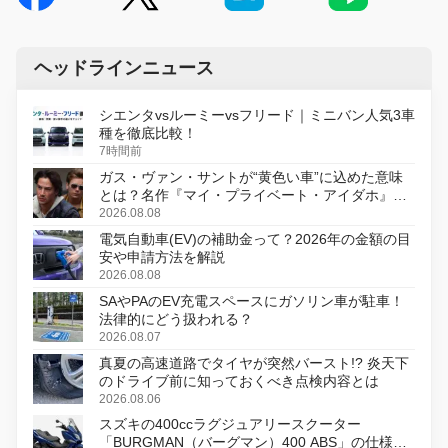
ヘッドラインニュース
シエンタvsルーミーvsフリード｜ミニバン人気3車
種を徹底比較！
7時間前
ガス・ヴァン・サントが“黄色い車”に込めた意味
とは？名作『マイ・プライベート・アイダホ』が
初のデジタルリマスター版で復活
2026.08.08
電気自動車(EV)の補助金って？2026年の金額の目
安や申請方法を解説
2026.08.08
SAやPAのEV充電スペースにガソリン車が駐車！
法律的にどう扱われる？
2026.08.07
真夏の高速道路でタイヤが突然バースト!? 炎天下
のドライブ前に知っておくべき点検内容とは
2026.08.06
スズキの400ccラグジュアリースクーター
「BURGMAN（バーグマン）400 ABS」の仕様を