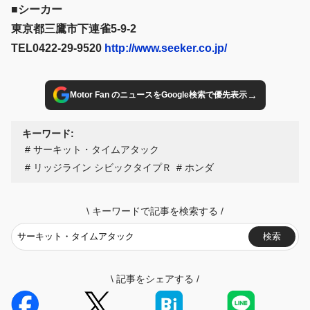
とは？ じっくり連載で解説していく。 本記事はレブスピー
■シーカー
ド2026年1月号からの抜粋です。 Photos/奥隅圭之 Text/藤
東京都三鷹市下連雀5-9-2
田竜太
TEL0422-29-9520
http://www.seeker.co.jp/
→
Motor Fan のニュースをGoogle検索で優先表示
キーワード:
サーキット・タイムアタック
リッジライン シビックタイプＲ
ホンダ
\
キーワードで記事を検索する
/
検索
\
記事をシェアする
/