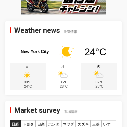
Weather news
天気情報
24°C
New York City
日
月
火
33°C
35°C
32°C
24°C
23°C
25°C
Market survey
市場情報
日経
トヨタ
日産
ホンダ
マツダ
スズキ
三菱
いすゞ