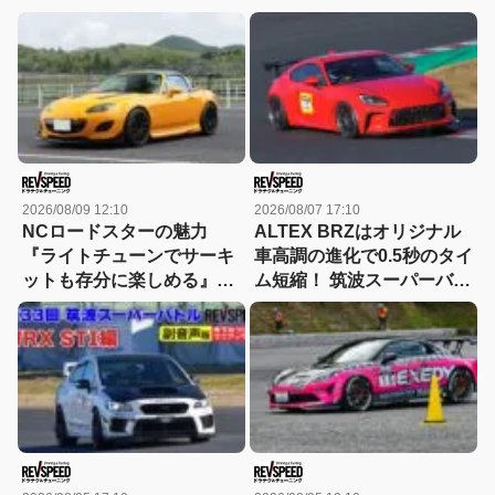
2026/08/09 12:10
2026/08/07 17:10
NCロードスターの魅力
ALTEX BRZはオリジナル
『ライトチューンでサーキ
車高調の進化で0.5秒のタイ
ットも存分に楽しめる』を
ム短縮！ 筑波スーパーバト
具現化 アライズモータース
ル2025参戦車両紹介
ポーツ