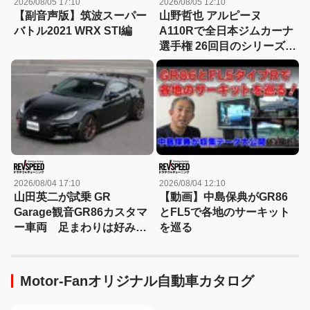
2026/08/05 17:10
2026/08/05 12:10
【副音声版】筑波スーパー
山野哲也 アルピーヌ
バトル2021 WRX STI編
A110Rで全日本ジムカーナ
選手権 26回目のシリーズチ
ャンピオンを獲得 連続タ
イトル記録も更新
2026/08/04 17:10
2026/08/04 12:10
山田英二が試乗 GR
【動画】中島保典がGR86
Garage観音GR86カスタマ
とFL5で各地のサーキット
ー車両 足まわりは好み！
を巡る
GTウイングはもっと活かせ
る
Motor-Fanオリジナル自動車カタログ